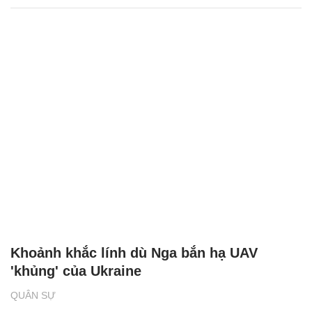
Khoảnh khắc lính dù Nga bắn hạ UAV
'khủng' của Ukraine
QUÂN SỰ