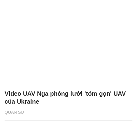
Video UAV Nga phóng lưới 'tóm gọn' UAV
của Ukraine
QUÂN SỰ