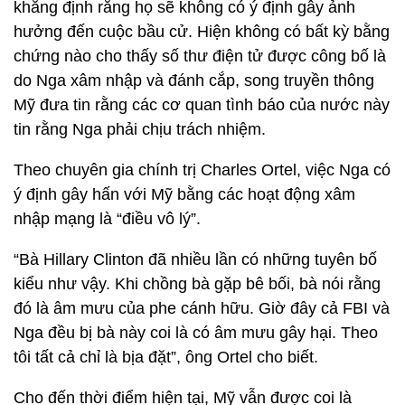
khẳng định rằng họ sẽ không có ý định gây ảnh
hưởng đến cuộc bầu cử. Hiện không có bất kỳ bằng
chứng nào cho thấy số thư điện tử được công bố là
do Nga xâm nhập và đánh cắp, song truyền thông
Mỹ đưa tin rằng các cơ quan tình báo của nước này
tin rằng Nga phải chịu trách nhiệm.
Theo chuyên gia chính trị Charles Ortel, việc Nga có
ý định gây hấn với Mỹ bằng các hoạt động xâm
nhập mạng là “điều vô lý”.
“Bà Hillary Clinton đã nhiều lần có những tuyên bố
kiểu như vậy. Khi chồng bà gặp bê bối, bà nói rằng
đó là âm mưu của phe cánh hữu. Giờ đây cả FBI và
Nga đều bị bà này coi là có âm mưu gây hại. Theo
tôi tất cả chỉ là bịa đặt”, ông Ortel cho biết.
Cho đến thời điểm hiện tại, Mỹ vẫn được coi là