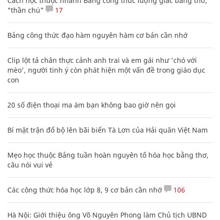
Cách học thuộc nhanh Bảng công thức lượng giác bằng thơ,
"thần chú"
17
Bảng công thức đạo hàm nguyên hàm cơ bản cần nhớ
Clip lột tả chân thực cảnh anh trai và em gái như 'chó với
mèo', người tinh ý còn phát hiện một vấn đề trong giáo dục
con
20 số điện thoại ma ám bạn không bao giờ nên gọi
Bí mật trận đổ bộ lên bãi biển Tà Lơn của Hải quân Việt Nam
Mẹo học thuộc Bảng tuần hoàn nguyên tố hóa học bằng thơ,
câu nói vui vẻ
Các công thức hóa học lớp 8, 9 cơ bản cần nhớ
106
Hà Nội: Giới thiệu ông Võ Nguyên Phong làm Chủ tịch UBND