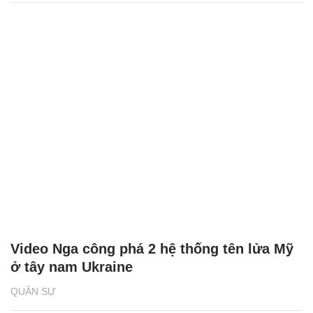
Video Nga công phá 2 hệ thống tên lửa Mỹ
ở tây nam Ukraine
QUÂN SỰ