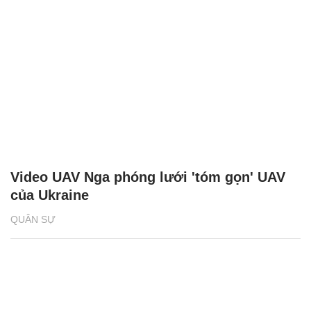
Video UAV Nga phóng lưới 'tóm gọn' UAV
của Ukraine
QUÂN SỰ