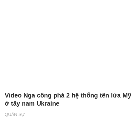
Video Nga công phá 2 hệ thống tên lửa Mỹ
ở tây nam Ukraine
QUÂN SỰ