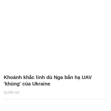
Khoảnh khắc lính dù Nga bắn hạ UAV
'khủng' của Ukraine
QUÂN SỰ