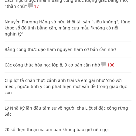
Cách học thuộc nhanh Bảng công thức lượng giác bằng thơ,
"thần chú"
17
Nguyễn Phương Hằng sở hữu khối tài sản "siêu khủng", từng
khoe sổ đỏ tính bằng cân, mắng cựu mẫu 'không có nổi
nghìn tỷ'
Bảng công thức đạo hàm nguyên hàm cơ bản cần nhớ
Các công thức hóa học lớp 8, 9 cơ bản cần nhớ
106
Clip lột tả chân thực cảnh anh trai và em gái như 'chó với
mèo', người tinh ý còn phát hiện một vấn đề trong giáo dục
con
Lý Nhã Kỳ lần đầu tâm sự về người cha Liệt sĩ đặc công rừng
Sác
20 số điện thoại ma ám bạn không bao giờ nên gọi