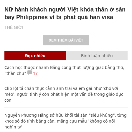
Nữ hành khách người Việt khỏa thân ở sân
bay Philippines vì bị phạt quá hạn visa
THẾ GIỚI
XEM THÊM BÀI VIẾT
Đọc nhiều
Bình luận nhiều
Cách học thuộc nhanh Bảng công thức lượng giác bằng thơ,
"thần chú"
17
Clip lột tả chân thực cảnh anh trai và em gái như 'chó với
mèo', người tinh ý còn phát hiện một vấn đề trong giáo dục
con
Nguyễn Phương Hằng sở hữu khối tài sản "siêu khủng", từng
khoe sổ đỏ tính bằng cân, mắng cựu mẫu 'không có nổi
nghìn tỷ'