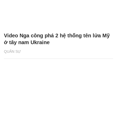
Video Nga công phá 2 hệ thống tên lửa Mỹ
ở tây nam Ukraine
QUÂN SỰ