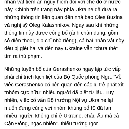
nhân vật tiềm ẩn nguy hiểm đối với chế độ ở nước
này. Chính trên trang này phía Ukraine đã đưa ra
những thông tin liên quan đến nhà báo Oles Buzina
và nghị sỹ Oleg Kalashnikov. Ngay sau khi những
thông tin này được công bố (ảnh chân dung, gồm
số điện thoại, địa chỉ nhà riêng), cả hai nhân vật này
đều bị giết hại và đến nay Ukraine vẫn “chưa thể”
tìm ra thủ phạm.
Những tuyên bố của Gerashenko ngay lập tức vấp
phải chỉ trích kịch liệt của Bộ Quốc phòng Nga. “Về
việc Gerashenko có liên quan đến các lũ trẻ phát xít
“nhóm cực hữu” nhiều người đã biết từ lâu. Tuy
nhiên, việc cố vấn Bộ trưởng Nội vụ Ukraine lại
muốn đứng cùng với nhóm khủng bố IS đã làm
nhiều người, không chỉ ở Ukraine, châu Âu mà cả
Cận Đông, ngạc nhiên”- thiếu tướng Igor