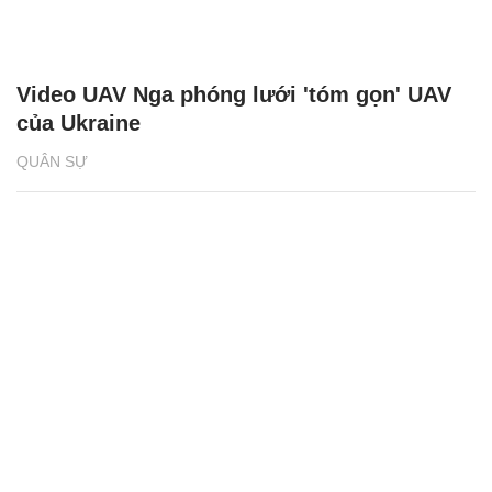
Video UAV Nga phóng lưới 'tóm gọn' UAV
của Ukraine
QUÂN SỰ