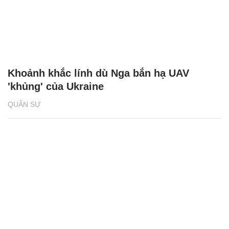
Khoảnh khắc lính dù Nga bắn hạ UAV
'khủng' của Ukraine
QUÂN SỰ