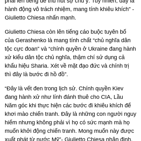
phải lên tiếng để thu hút sự chú ý. Tuy nhiên, đây là
hành động vô trách nhiệm, mang tính khiêu khích” -
Giulietto Chiesa nhấn mạnh.
Giulietto Chiesa còn lên tiếng cáo buộc tuyên bố
của Gerashenko là mang tính chất “chủ nghĩa dân
tộc cực đoan” và “chính quyền ở Ukraine đang hành
xử kiểu dân tộc chủ nghĩa, thậm chí sử dụng cả
khẩu hiệu Sharia. Xét về mặt đạo đức và chính trị
thì đây là bước đi hồ đồ”.
“Đây là vết đen trong lịch sử. Chính quyền Kiev
đang hành xử như lính đánh thuê cho CIA, Lầu
Năm góc khi thực hiện các bước đi khiêu khích để
khơi mào chiến tranh. Đây là những con người nguy
hiểm nhưng không phải vì họ có sức mạnh mà họ
muốn khởi động chiến tranh. Mong muốn này được
xuất phát từ nước Mỹ”- Giulietto Chiesa nhận định.