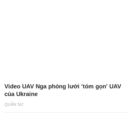
Video UAV Nga phóng lưới 'tóm gọn' UAV
của Ukraine
QUÂN SỰ