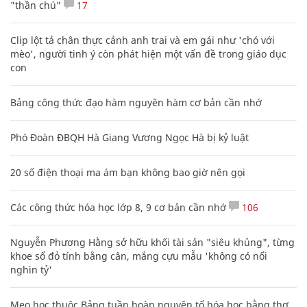
"thần chú"
17
Clip lột tả chân thực cảnh anh trai và em gái như 'chó với
mèo', người tinh ý còn phát hiện một vấn đề trong giáo dục
con
Bảng công thức đạo hàm nguyên hàm cơ bản cần nhớ
Phó Đoàn ĐBQH Hà Giang Vương Ngọc Hà bị kỷ luật
20 số điện thoại ma ám bạn không bao giờ nên gọi
Các công thức hóa học lớp 8, 9 cơ bản cần nhớ
106
Nguyễn Phương Hằng sở hữu khối tài sản "siêu khủng", từng
khoe sổ đỏ tính bằng cân, mắng cựu mẫu 'không có nổi
nghìn tỷ'
Mẹo học thuộc Bảng tuần hoàn nguyên tố hóa học bằng thơ,