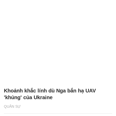
Khoảnh khắc lính dù Nga bắn hạ UAV
'khủng' của Ukraine
QUÂN SỰ