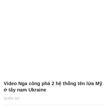
Video Nga công phá 2 hệ thống tên lửa Mỹ
ở tây nam Ukraine
QUÂN SỰ