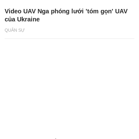
Video UAV Nga phóng lưới 'tóm gọn' UAV
của Ukraine
QUÂN SỰ