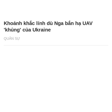
Khoảnh khắc lính dù Nga bắn hạ UAV
'khủng' của Ukraine
QUÂN SỰ