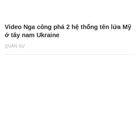
Video Nga công phá 2 hệ thống tên lửa Mỹ
ở tây nam Ukraine
QUÂN SỰ