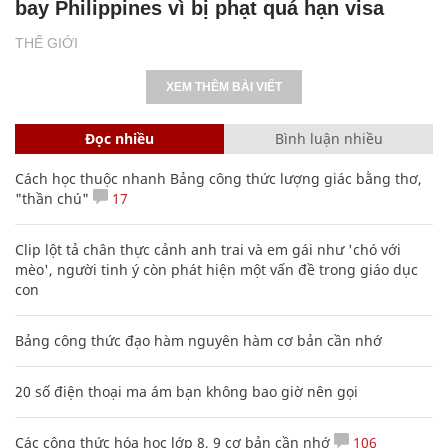
bay Philippines vì bị phạt quá hạn visa
THẾ GIỚI
XEM THÊM BÀI VIẾT
Đọc nhiều
Bình luận nhiều
Cách học thuộc nhanh Bảng công thức lượng giác bằng thơ,
"thần chú"
17
Clip lột tả chân thực cảnh anh trai và em gái như 'chó với
mèo', người tinh ý còn phát hiện một vấn đề trong giáo dục
con
Bảng công thức đạo hàm nguyên hàm cơ bản cần nhớ
20 số điện thoại ma ám bạn không bao giờ nên gọi
Các công thức hóa học lớp 8, 9 cơ bản cần nhớ
106