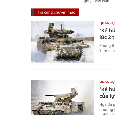
nghiệp Việt Nam
Tin cùng chuyên mục
QUÂN S
'Kẻ h
lúc 2 
Khung th
Terminato
QUÂN S
'Kẻ h
của l
Nga đã p
phương t
nghệ bảo