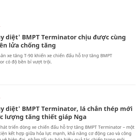
Ự
ủy diệt' BMPT Terminator chịu được cùng
tên lửa chống tăng
ân xe tăng T-90 khiến xe chiến đấu hỗ trợ tăng BMPT
r có độ bền bỉ vượt trội.
Ự
ủy diệt' BMPT Terminator, lá chắn thép mới
ực lượng tăng thiết giáp Nga
hát triển dòng xe chiến đấu hỗ trợ tăng BMPT Terminator – một
iện kết hợp giữa hỏa lực mạnh, khả năng cơ động cao và công
 vệ hiện đại, nhằm tối ưu hóa hiệu quả tác chiến trong môi