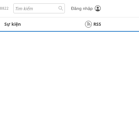
18822
Đăng nhập
Sự kiện
RSS