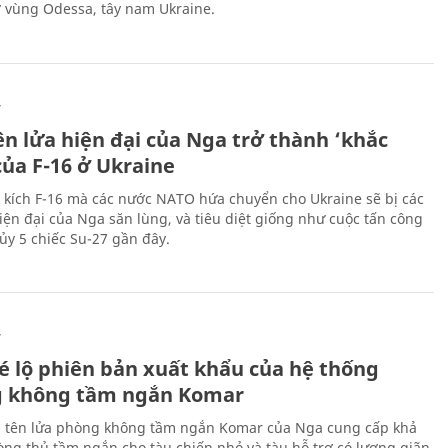
ở vùng Odessa, tây nam Ukraine.
Ự
ên lửa hiện đại của Nga trở thành ‘khắc
của F-16 ở Ukraine
 kích F-16 mà các nước NATO hứa chuyển cho Ukraine sẽ bị các
hiện đại của Nga săn lùng, và tiêu diệt giống như cuộc tấn công
ủy 5 chiếc Su-27 gần đây.
Ự
é lộ phiên bản xuất khẩu của hệ thống
 không tầm ngắn Komar
 tên lửa phòng không tầm ngắn Komar của Nga cung cấp khả
ng thủ tầm ngắn cho tàu chiến nhỏ và tàu hỗ trợ có lượng giãn