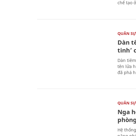
chế tạo 
QUÂN S
Dàn t
tinh’ 
Dàn tiêm
tên lửa 
đã phá h
QUÂN S
Nga h
phòng
Hệ thống
năng phò