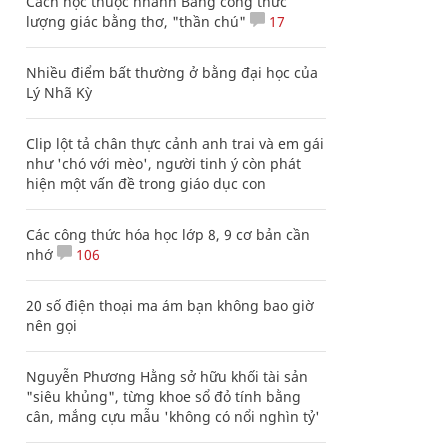
Cách học thuộc nhanh Bảng công thức
lượng giác bằng thơ, "thần chú"
17
Nhiều điểm bất thường ở bằng đại học của
Lý Nhã Kỳ
Clip lột tả chân thực cảnh anh trai và em gái
như 'chó với mèo', người tinh ý còn phát
hiện một vấn đề trong giáo dục con
Các công thức hóa học lớp 8, 9 cơ bản cần
nhớ
106
20 số điện thoại ma ám bạn không bao giờ
nên gọi
Nguyễn Phương Hằng sở hữu khối tài sản
"siêu khủng", từng khoe sổ đỏ tính bằng
cân, mắng cựu mẫu 'không có nổi nghìn tỷ'