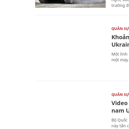
trường đô
QUÂN S
Khoản
Ukrai
Một lính
một máy 
QUÂN S
Video
nam U
Bộ Quốc 
này tấn 