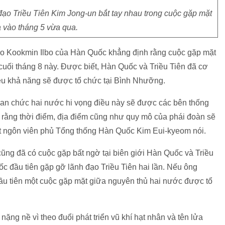
ạo Triều Tiên Kim Jong-un bắt tay nhau trong cuộc gặp mặt
a vào tháng 5 vừa qua.
áo Kookmin Ilbo của Hàn Quốc khẳng định rằng cuộc gặp mặt
 cuối tháng 8 này. Được biết, Hàn Quốc và Triều Tiên đã cơ
iều khả năng sẽ được tổ chức tại Bình Nhưỡng.
uan chức hai nước hi vọng điều này sẽ được các bên thống
ng rằng thời điểm, địa điểm cũng như quy mô của phái đoàn sẽ
át ngôn viên phủ Tổng thống Hàn Quốc Kim Eui-kyeom nói.
ũng đã có cuộc gặp bất ngờ tại biên giới Hàn Quốc và Triều
c đầu tiên gặp gỡ lãnh đạo Triều Tiên hai lần. Nếu ông
u tiên một cuộc gặp mặt giữa nguyên thủ hai nước được tổ
 nặng nề vì theo đuổi phát triển vũ khí hạt nhân và tên lửa