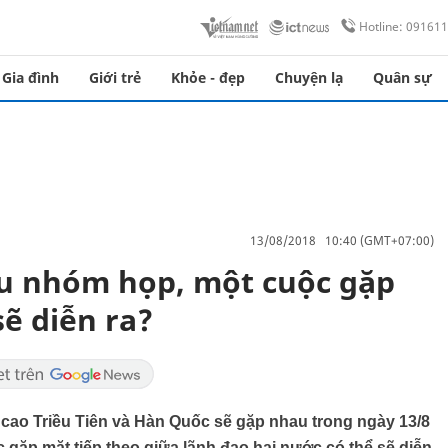
Hotline: 09161
Gia đình
Giới trẻ
Khỏe - đẹp
Chuyện lạ
Quân sự
13/08/2018 10:40 (GMT+07:00)
ều nhóm họp, một cuộc gặp
ẽ diễn ra?
 cao Triều Tiên và Hàn Quốc sẽ gặp nhau trong ngày 13/8
gặp mặt tiếp theo giữa lãnh đạo hai nước có thể sẽ diễn