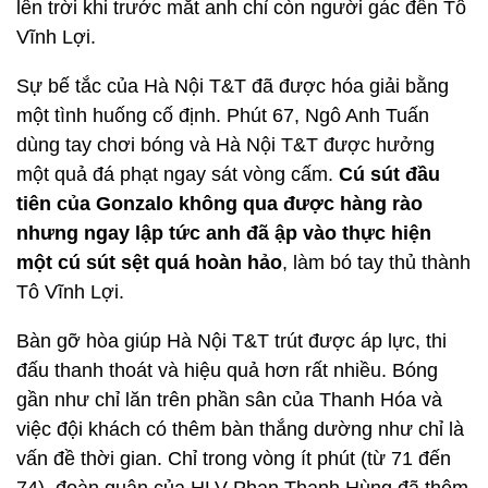
lên trời khi trước mắt anh chỉ còn người gác đền Tô
Vĩnh Lợi.
Sự bế tắc của Hà Nội T&T đã được hóa giải bằng
một tình huống cố định. Phút 67, Ngô Anh Tuấn
dùng tay chơi bóng và Hà Nội T&T được hưởng
một quả đá phạt ngay sát vòng cấm.
Cú sút đầu
tiên của Gonzalo không qua được hàng rào
nhưng ngay lập tức anh đã ập vào thực hiện
một cú sút sệt quá hoàn hảo
, làm bó tay thủ thành
Tô Vĩnh Lợi.
Bàn gỡ hòa giúp Hà Nội T&T trút được áp lực, thi
đấu thanh thoát và hiệu quả hơn rất nhiều. Bóng
gần như chỉ lăn trên phần sân của Thanh Hóa và
việc đội khách có thêm bàn thắng dường như chỉ là
vấn đề thời gian. Chỉ trong vòng ít phút (từ 71 đến