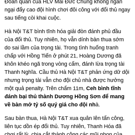
Đoàn quân của HLV Mai Đức Chung không ngần
ngại đẩy cao đội hình chơi đôi công với đối thủ ngay
sau tiếng còi khai cuộc.
Hà Nội T&T bình tĩnh hóa giải đòn đánh phủ đầu
của đối thủ. Tuy nhiên, họ vẫn dính bàn thua sớm
do sai lầm của trọng tài. Trong tình huống tranh
chấp với Hồng Tiến ở phút 21, Hoàng Dương đã
khôn khéo ngã trong vòng cấm, đánh lừa trọng tài
Thanh Nghĩa. Cầu thủ Hà Nội T&T phản ứng dữ dội
nhưng trọng tài vẫn cho đội chủ nhà được hưởng
một quả penalty. Trên chấm 11m,
Ceh bình tĩnh
đánh bại thủ thành Dương Hồng Sơn để mang
về bàn mở tỷ số quý giá cho đội nh
à.
Sau bàn thua, Hà Nội T&T xua quân lên tấn công,
liên tục dồn ép đối thủ. Tuy nhiên, Thanh Hóa đã
chơi rất lỳ, chia cắt thành công các mũi nhọn của