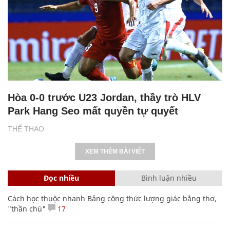
Hòa 0-0 trước U23 Jordan, thầy trò HLV
Park Hang Seo mất quyền tự quyết
THỂ THAO
XEM THÊM BÀI VIẾT
Đọc nhiều
Bình luận nhiều
Cách học thuộc nhanh Bảng công thức lượng giác bằng thơ,
"thần chú"
17