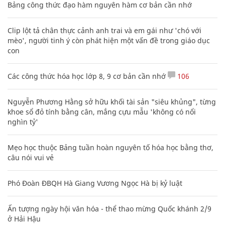
Bảng công thức đạo hàm nguyên hàm cơ bản cần nhớ
Clip lột tả chân thực cảnh anh trai và em gái như 'chó với
mèo', người tinh ý còn phát hiện một vấn đề trong giáo dục
con
Các công thức hóa học lớp 8, 9 cơ bản cần nhớ
106
Nguyễn Phương Hằng sở hữu khối tài sản "siêu khủng", từng
khoe sổ đỏ tính bằng cân, mắng cựu mẫu 'không có nổi
nghìn tỷ'
Mẹo học thuộc Bảng tuần hoàn nguyên tố hóa học bằng thơ,
câu nói vui vẻ
Phó Đoàn ĐBQH Hà Giang Vương Ngọc Hà bị kỷ luật
Ấn tượng ngày hội văn hóa - thể thao mừng Quốc khánh 2/9
ở Hải Hậu