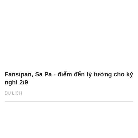
Fansipan, Sa Pa - điểm đến lý tưởng cho kỳ
nghỉ 2/9
DU LỊCH