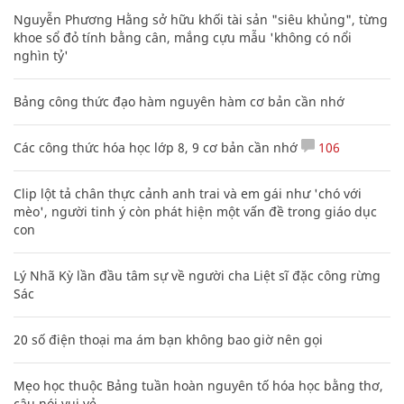
Nguyễn Phương Hằng sở hữu khối tài sản "siêu khủng", từng
khoe sổ đỏ tính bằng cân, mắng cựu mẫu 'không có nổi
nghìn tỷ'
Bảng công thức đạo hàm nguyên hàm cơ bản cần nhớ
Các công thức hóa học lớp 8, 9 cơ bản cần nhớ
106
Clip lột tả chân thực cảnh anh trai và em gái như 'chó với
mèo', người tinh ý còn phát hiện một vấn đề trong giáo dục
con
Lý Nhã Kỳ lần đầu tâm sự về người cha Liệt sĩ đặc công rừng
Sác
20 số điện thoại ma ám bạn không bao giờ nên gọi
Mẹo học thuộc Bảng tuần hoàn nguyên tố hóa học bằng thơ,
câu nói vui vẻ