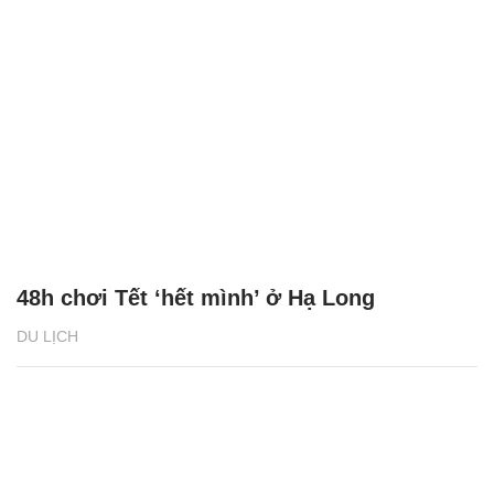
48h chơi Tết ‘hết mình’ ở Hạ Long
DU LỊCH