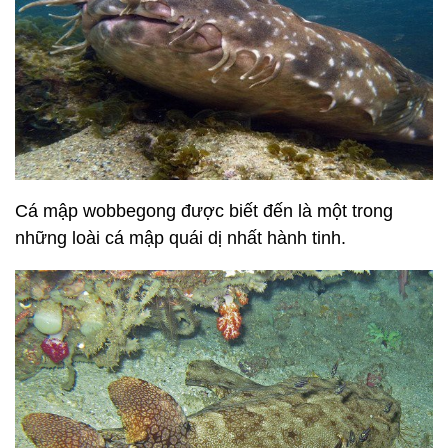
Cá mập wobbegong được biết đến là một trong
những loài cá mập quái dị nhất hành tinh.