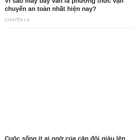
Vì sao máy bay vẫn là phương thức vận
chuyển an toàn nhất hiện nay?
CHUYỆN LẠ
Cuộc sống ít ai ngờ của cặp đôi giàu lên