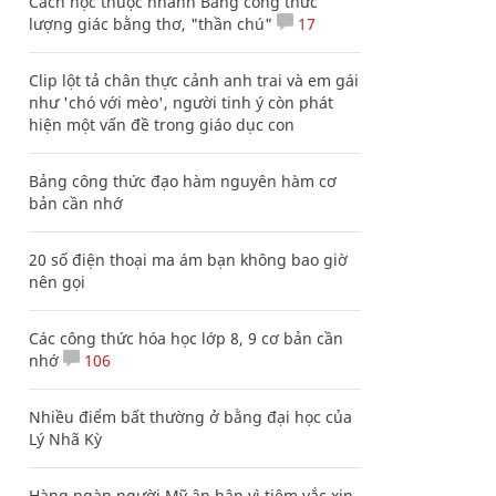
Cách học thuộc nhanh Bảng công thức
lượng giác bằng thơ, "thần chú"
17
Clip lột tả chân thực cảnh anh trai và em gái
như 'chó với mèo', người tinh ý còn phát
hiện một vấn đề trong giáo dục con
Bảng công thức đạo hàm nguyên hàm cơ
bản cần nhớ
20 số điện thoại ma ám bạn không bao giờ
nên gọi
Các công thức hóa học lớp 8, 9 cơ bản cần
nhớ
106
Nhiều điểm bất thường ở bằng đại học của
Lý Nhã Kỳ
Hàng ngàn người Mỹ ân hận vì tiêm vắc xin