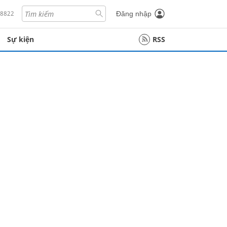
18822
Đăng nhập
Sự kiện
RSS