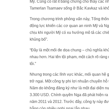
Mỹ. Cũng có rất ít bằng chứng cho thấy các nh
Tamerlan Tsarnaev sống ở Bắc Kavkaz và khôn
Trong chương trình phỏng vấn này, Tổng thốn
động lực khiến các cơ quan an ninh Mỹ và Ng
chịu khi người Mỹ có xu hướng mô tả các chiế
khủng bố”.
“Đây là một mối đe dọa chung – chủ nghĩa khủ
nhau hơn. Hai tên tội phạm, một cách rõ ràng
tôi.”
Nhưng trong các lĩnh vực khác, mối quan hệ 
trở ngại. Một công ty phi lợi nhuận chuyên h
Năm do không đăng ký như là một đại diện nư
3.300 USD. Chính quyền Nga đã phát hiện ra 
năm 2011 và 2012. Trước đây, công ty này đư
hẵng còn nhiều nghi ngại lẫn nhau.