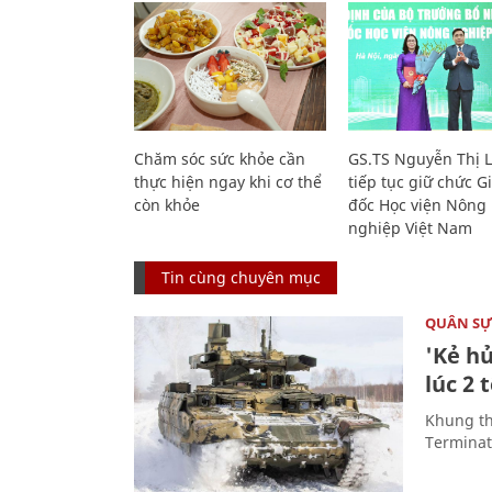
Chăm sóc sức khỏe cần
GS.TS Nguyễn Thị 
thực hiện ngay khi cơ thể
tiếp tục giữ chức 
còn khỏe
đốc Học viện Nông
nghiệp Việt Nam
Tin cùng chuyên mục
QUÂN S
'Kẻ h
lúc 2 
Khung th
Terminato