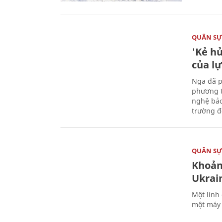
QUÂN S
'Kẻ h
của l
Nga đã p
phương t
nghệ bảo
trường đô
QUÂN S
Khoản
Ukrai
Một lính
một máy 