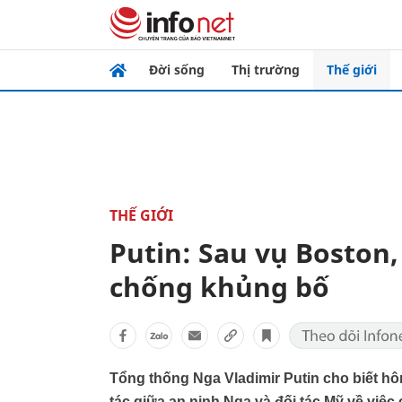
Đời sống
Thị trường
Thế giới
THẾ GIỚI
Putin: Sau vụ Boston
chống khủng bố
Tổng thống Nga Vladimir Putin cho biết hô
tác giữa an ninh Nga và đối tác Mỹ về việc