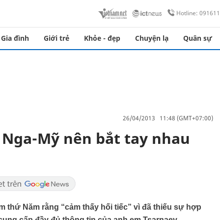
Hotline: 09161
Gia đình
Giới trẻ
Khỏe - đẹp
Chuyện lạ
Quân sự
26/04/2013 11:48 (GMT+07:00)
, Nga-Mỹ nên bắt tay nhau
m thứ Năm rằng “cảm thấy hối tiếc” vì đã thiếu sự hợp
 cung cấp đầy đủ thông tin của anh em Tsarnaev.