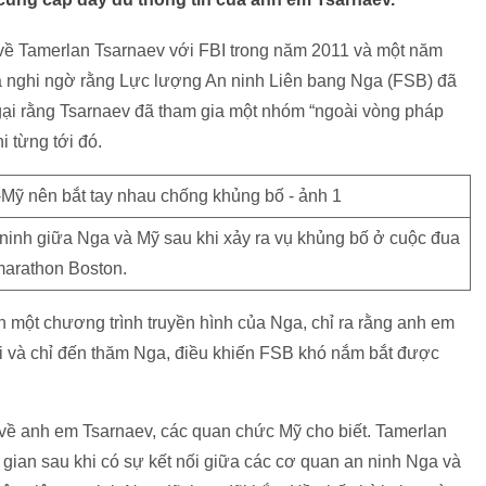
về Tamerlan Tsarnaev với FBI trong năm 2011 và một năm
ra nghi ngờ rằng Lực lượng An ninh Liên bang Nga (FSB) đã
ại rằng Tsarnaev đã tham gia một nhóm “ngoài vòng pháp
 từng tới đó.
 ninh giữa Nga và Mỹ sau khi xảy ra vụ khủng bố ở cuộc đua
arathon Boston.
ên một chương trình truyền hình của Nga, chỉ ra rằng anh em
ài và chỉ đến thăm Nga, điều khiến FSB khó nắm bắt được
t về anh em Tsarnaev, các quan chức Mỹ cho biết. Tamerlan
gian sau khi có sự kết nối giữa các cơ quan an ninh Nga và