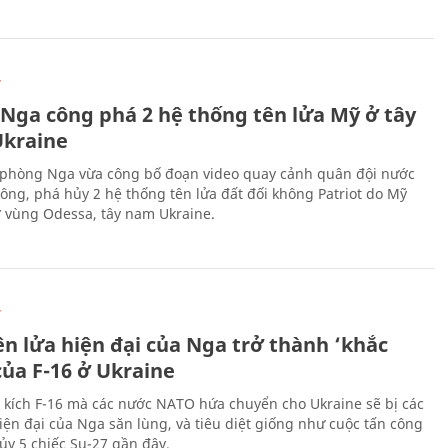
Ự
 Nga công phá 2 hệ thống tên lửa Mỹ ở tây
kraine
phòng Nga vừa công bố đoạn video quay cảnh quân đội nước
công, phá hủy 2 hệ thống tên lửa đất đối không Patriot do Mỹ
ở vùng Odessa, tây nam Ukraine.
Ự
ên lửa hiện đại của Nga trở thành ‘khắc
của F-16 ở Ukraine
 kích F-16 mà các nước NATO hứa chuyển cho Ukraine sẽ bị các
hiện đại của Nga săn lùng, và tiêu diệt giống như cuộc tấn công
ủy 5 chiếc Su-27 gần đây.