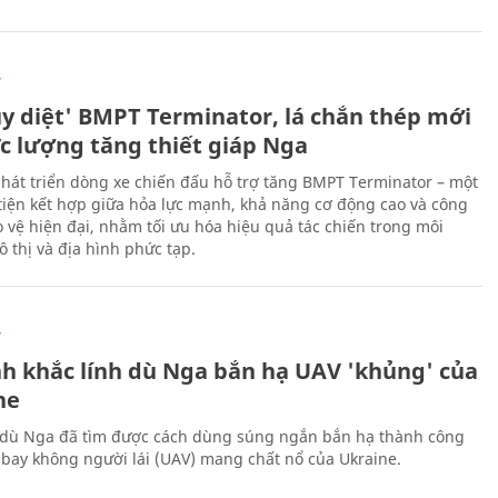
Ự
ủy diệt' BMPT Terminator, lá chắn thép mới
ực lượng tăng thiết giáp Nga
hát triển dòng xe chiến đấu hỗ trợ tăng BMPT Terminator – một
iện kết hợp giữa hỏa lực mạnh, khả năng cơ động cao và công
 vệ hiện đại, nhằm tối ưu hóa hiệu quả tác chiến trong môi
 thị và địa hình phức tạp.
Ự
h khắc lính dù Nga bắn hạ UAV 'khủng' của
ne
 dù Nga đã tìm được cách dùng súng ngắn bắn hạ thành công
bay không người lái (UAV) mang chất nổ của Ukraine.