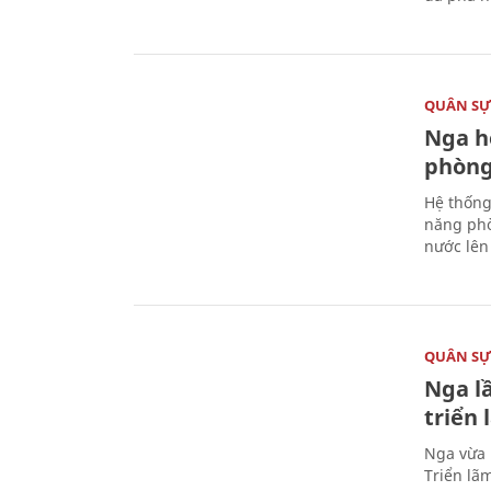
QUÂN S
Nga h
phòng
Hệ thống
năng phò
nước lên 
QUÂN S
Nga l
triển
Nga vừa 
Triển lã