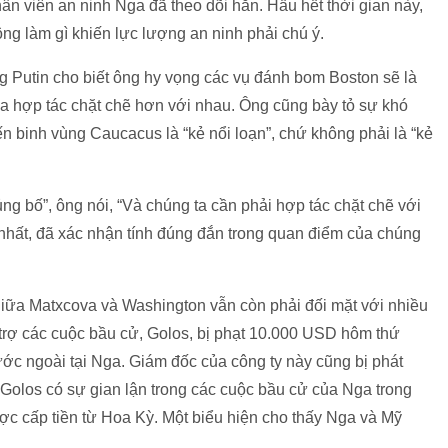
ân viên an ninh Nga đã theo dõi hắn. Hầu hết thời gian này,
g làm gì khiến lực lượng an ninh phải chú ý.
g Putin cho biết ông hy vọng các vụ đánh bom Boston sẽ là
a hợp tác chặt chẽ hơn với nhau. Ông cũng bày tỏ sự khó
n binh vùng Caucacus là “kẻ nổi loạn”, chứ không phải là “kẻ
ng bố”, ông nói, “Và chúng ta cần phải hợp tác chặt chẽ với
 nhất, đã xác nhận tính đúng đắn trong quan điểm của chúng
giữa Matxcova và Washington vẫn còn phải đối mặt với nhiều
ỗ trợ các cuộc bầu cử, Golos, bị phạt 10.000 USD hôm thứ
ớc ngoài tại Nga. Giám đốc của công ty này cũng bị phát
Golos có sự gian lận trong các cuộc bầu cử của Nga trong
ợc cấp tiền từ Hoa Kỳ. Một biểu hiện cho thấy Nga và Mỹ