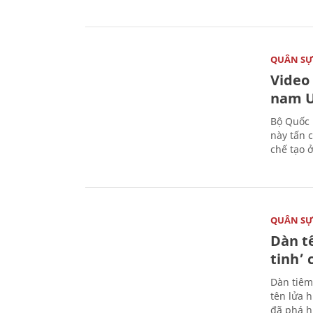
QUÂN S
Video
nam U
Bộ Quốc 
này tấn 
chế tạo 
QUÂN S
Dàn t
tinh’ 
Dàn tiêm
tên lửa 
đã phá h