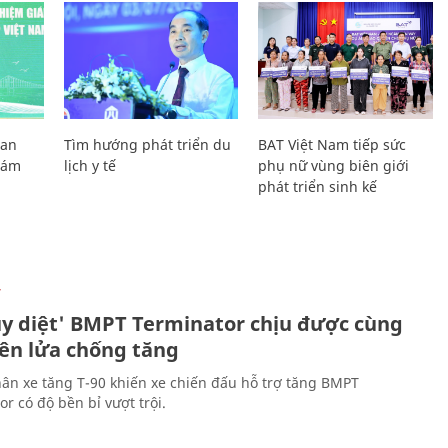
Lan
Tìm hướng phát triển du
BAT Việt Nam tiếp sức
Giám
lịch y tế
phụ nữ vùng biên giới
phát triển sinh kế
Ự
ủy diệt' BMPT Terminator chịu được cùng
tên lửa chống tăng
ân xe tăng T-90 khiến xe chiến đấu hỗ trợ tăng BMPT
r có độ bền bỉ vượt trội.