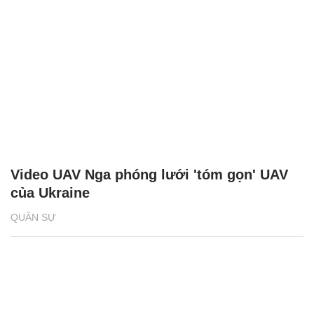
Video UAV Nga phóng lưới 'tóm gọn' UAV
của Ukraine
QUÂN SỰ