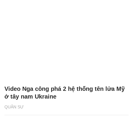
Video Nga công phá 2 hệ thống tên lửa Mỹ
ở tây nam Ukraine
QUÂN SỰ