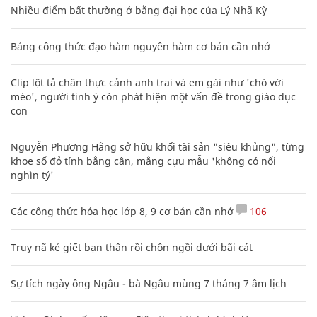
Nhiều điểm bất thường ở bằng đại học của Lý Nhã Kỳ
Bảng công thức đạo hàm nguyên hàm cơ bản cần nhớ
Clip lột tả chân thực cảnh anh trai và em gái như 'chó với
mèo', người tinh ý còn phát hiện một vấn đề trong giáo dục
con
Nguyễn Phương Hằng sở hữu khối tài sản "siêu khủng", từng
khoe sổ đỏ tính bằng cân, mắng cựu mẫu 'không có nổi
nghìn tỷ'
Các công thức hóa học lớp 8, 9 cơ bản cần nhớ
106
Truy nã kẻ giết bạn thân rồi chôn ngồi dưới bãi cát
Sự tích ngày ông Ngâu - bà Ngâu mùng 7 tháng 7 âm lịch