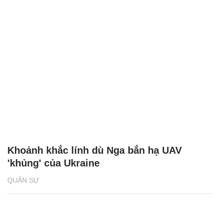
Khoảnh khắc lính dù Nga bắn hạ UAV
'khủng' của Ukraine
QUÂN SỰ