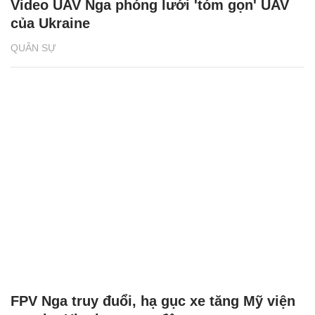
Video UAV Nga phóng lưới 'tóm gọn' UAV
của Ukraine
QUÂN SỰ
FPV Nga truy đuổi, hạ gục xe tăng Mỹ viện