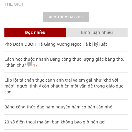
THẾ GIỚI
XEM THÊM BÀI VIẾT
Đọc nhiều
Bình luận nhiều
Phó Đoàn ĐBQH Hà Giang Vương Ngọc Hà bị kỷ luật
Cách học thuộc nhanh Bảng công thức lượng giác bằng thơ,
"thần chú"
17
Clip lột tả chân thực cảnh anh trai và em gái như 'chó với
mèo', người tinh ý còn phát hiện một vấn đề trong giáo dục
con
Bảng công thức đạo hàm nguyên hàm cơ bản cần nhớ
20 số điện thoại ma ám bạn không bao giờ nên gọi