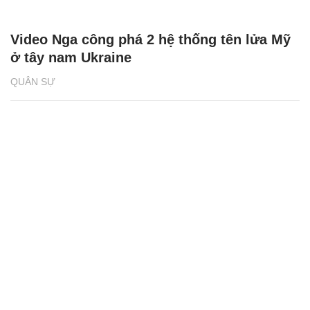
Video Nga công phá 2 hệ thống tên lửa Mỹ
ở tây nam Ukraine
QUÂN SỰ