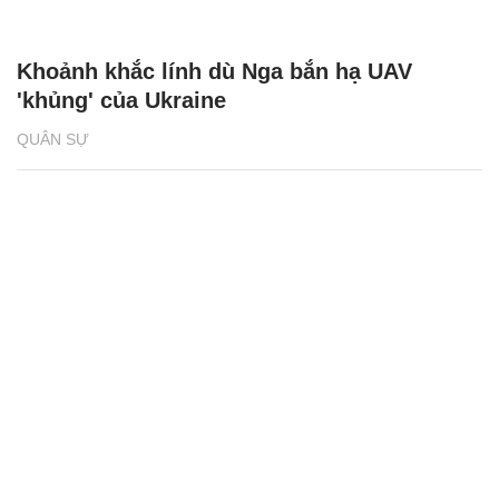
Khoảnh khắc lính dù Nga bắn hạ UAV
'khủng' của Ukraine
QUÂN SỰ