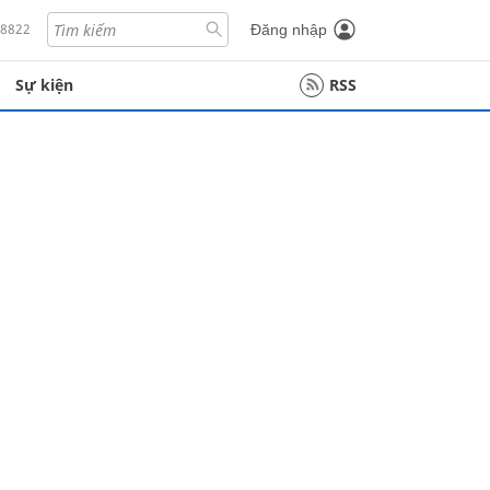
18822
Đăng nhập
Sự kiện
RSS