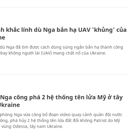
Ự
h khắc lính dù Nga bắn hạ UAV 'khủng' của
ne
 dù Nga đã tìm được cách dùng súng ngắn bắn hạ thành công
bay không người lái (UAV) mang chất nổ của Ukraine.
Ự
 Nga công phá 2 hệ thống tên lửa Mỹ ở tây
kraine
phòng Nga vừa công bố đoạn video quay cảnh quân đội nước
công, phá hủy 2 hệ thống tên lửa đất đối không Patriot do Mỹ
ở vùng Odessa, tây nam Ukraine.