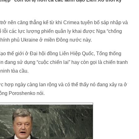
rở nên căng thẳng kể từ khi Crimea tuyên bố sáp nhập và
 lỗi các lực lượng phiến quân ly khai được Nga “chống
 chính phủ Ukraine ở miền Đông nước này.
đạo thế giới ở Đại hội đồng Liên Hiệp Quốc, Tổng thống
đang sử dụng “cuộc chiến lai” hay còn gọi là chiến tranh
ninh tòa cầu.
c hợp ngày càng lan rộng và có thể thấy nó đang xảy ra ở
 ông Poroshenko nói.