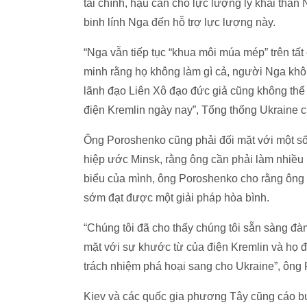
tài chính, hậu cần cho lực lượng ly khai thân
binh lính Nga đến hỗ trợ lực lượng này.
“Nga vẫn tiếp tục “khua môi múa mép” trên tấ
minh rằng họ không làm gì cả, người Nga khô
lãnh đạo Liên Xô đạo đức giả cũng không thể 
điện Kremlin ngày nay”, Tổng thống Ukraine c
Ông Poroshenko cũng phải đối mặt với một số
hiệp ước Minsk, rằng ông cần phải làm nhiều 
biểu của mình, ông Poroshenko cho rằng ông
sớm đạt được một giải pháp hòa bình.
“Chúng tôi đã cho thấy chúng tôi sẵn sàng đà
mặt với sự khước từ của điện Kremlin và họ đa
trách nhiệm phá hoại sang cho Ukraine”, ông
Kiev và các quốc gia phương Tây cũng cáo b