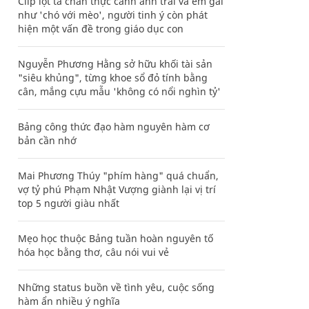
Clip lột tả chân thực cảnh anh trai và em gái
như 'chó với mèo', người tinh ý còn phát
hiện một vấn đề trong giáo dục con
Nguyễn Phương Hằng sở hữu khối tài sản
"siêu khủng", từng khoe sổ đỏ tính bằng
cân, mắng cựu mẫu 'không có nổi nghìn tỷ'
Bảng công thức đạo hàm nguyên hàm cơ
bản cần nhớ
Mai Phương Thúy "phím hàng" quá chuẩn,
vợ tỷ phú Phạm Nhật Vượng giành lại vị trí
top 5 người giàu nhất
Mẹo học thuộc Bảng tuần hoàn nguyên tố
hóa học bằng thơ, câu nói vui vẻ
Những status buồn về tình yêu, cuộc sống
hàm ẩn nhiều ý nghĩa