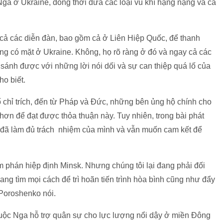
 Nga ở Ukraine, đồng thời đưa các loại vũ khí hạng nặng và cả
t cả các diễn đàn, bao gồm cả ở Liên Hiệp Quốc, để thanh
ng có mặt ở Ukraine. Không, họ rõ ràng ở đó và ngay cả các
sánh được với những lời nói dối và sự can thiệp quá lố của
ho biết.
 chỉ trích, đến từ Pháp và Đức, những bên ủng hộ chính cho
hơn để đạt được thỏa thuận này. Tuy nhiên, trong bài phát
 đã làm đủ trách nhiệm của mình và vẫn muốn cam kết để
m phán hiệp định Minsk. Nhưng chúng tôi lại đang phải đối
ng tìm mọi cách để trì hoãn tiến trình hòa bình cũng như đẩy
 Poroshenko nói.
uộc Nga hỗ trợ quân sự cho lực lượng nổi dậy ở miền Đông