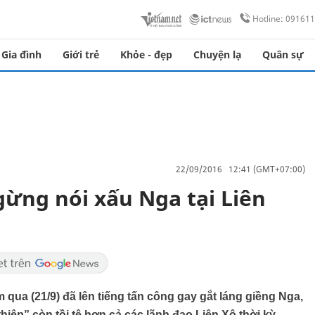
Hotline: 09161
Gia đình
Giới trẻ
Khỏe - đẹp
Chuyện lạ
Quân sự
22/09/2016 12:41 (GMT+07:00)
ừng nói xấu Nga tại Liên
ua (21/9) đã lên tiếng tấn công gay gắt láng giềng Nga,
hiệp” còn tồi tệ hơn cả các lãnh đạo Liên Xô thời kỳ