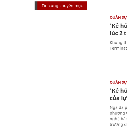
Tin cùng chuyên mục
QUÂN S
'Kẻ h
lúc 2 
Khung th
Terminato
QUÂN S
'Kẻ h
của l
Nga đã p
phương t
nghệ bảo
trường đô