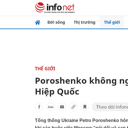
Đời sống
Thị trường
Thế giới
THẾ GIỚI
Poroshenko không ng
Hiệp Quốc
Tổng thống Ukraine Petro Poroshenko hôm q
khi cáo buộc việc Moscow “nói dối và can t