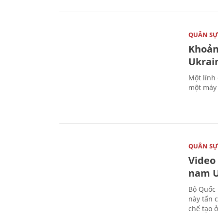
QUÂN S
Khoản
Ukrai
Một lính
một máy 
QUÂN S
Video
nam U
Bộ Quốc 
này tấn 
chế tạo 