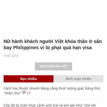
Nữ hành khách người Việt khỏa thân ở sân
bay Philippines vì bị phạt quá hạn visa
THẾ GIỚI
XEM THÊM BÀI VIẾT
Đọc nhiều
Bình luận nhiều
Cách học thuộc nhanh Bảng công thức lượng giác bằng thơ,
"thần chú"
17
Clip lột tả chân thực cảnh anh trai và em gái như 'chó với