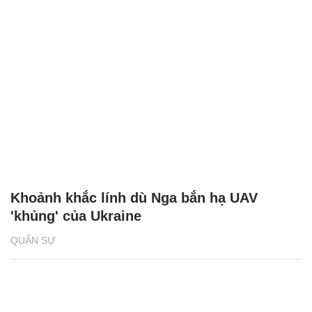
Khoảnh khắc lính dù Nga bắn hạ UAV
'khủng' của Ukraine
QUÂN SỰ