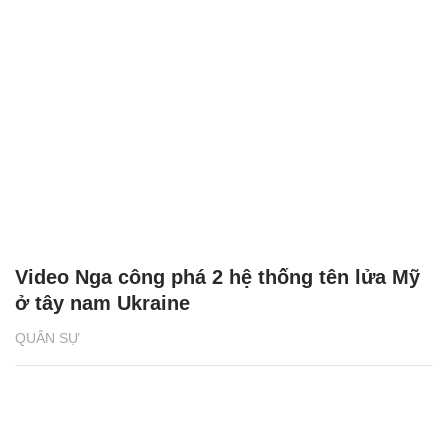
Video Nga công phá 2 hệ thống tên lửa Mỹ
ở tây nam Ukraine
QUÂN SỰ