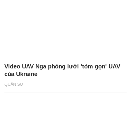
Video UAV Nga phóng lưới 'tóm gọn' UAV
của Ukraine
QUÂN SỰ