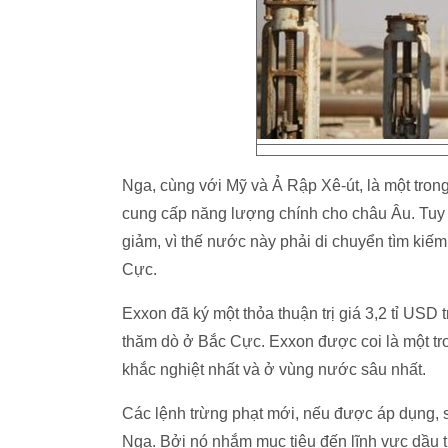
Nga, cùng với Mỹ và Ả Rập Xê-út, là một tron
cung cấp năng lượng chính cho châu Âu. Tuy 
giảm, vì thế nước này phải di chuyển tìm kiếm
Cực.
Exxon đã ký một thỏa thuận trị giá 3,2 tỉ USD
thăm dò ở Bắc Cực. Exxon được coi là một tro
khắc nghiệt nhất và ở vùng nước sâu nhất.
Các lệnh trừng phạt mới, nếu được áp dụng, sẽ
Nga. Bởi nó nhắm mục tiêu đến lĩnh vực dầu t