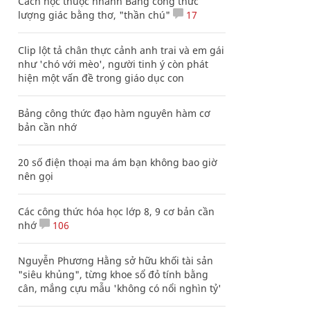
Cách học thuộc nhanh Bảng công thức
lượng giác bằng thơ, "thần chú"
17
Clip lột tả chân thực cảnh anh trai và em gái
như 'chó với mèo', người tinh ý còn phát
hiện một vấn đề trong giáo dục con
Bảng công thức đạo hàm nguyên hàm cơ
bản cần nhớ
20 số điện thoại ma ám bạn không bao giờ
nên gọi
Các công thức hóa học lớp 8, 9 cơ bản cần
nhớ
106
Nguyễn Phương Hằng sở hữu khối tài sản
"siêu khủng", từng khoe sổ đỏ tính bằng
cân, mắng cựu mẫu 'không có nổi nghìn tỷ'