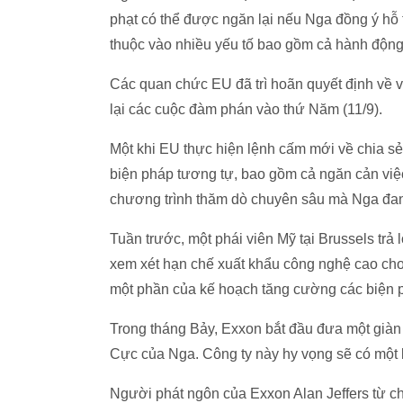
phạt có thể được ngăn lại nếu Nga đồng ý hỗ
thuộc vào nhiều yếu tố bao gồm cả hành độn
Các quan chức EU đã trì hoãn quyết định về v
lại các cuộc đàm phán vào thứ Năm (11/9).
Một khi EU thực hiện lệnh cấm mới về chia s
biện pháp tương tự, bao gồm cả ngăn cản việc
chương trình thăm dò chuyên sâu mà Nga đan
Tuần trước, một phái viên Mỹ tại Brussels trả
xem xét hạn chế xuất khẩu công nghệ cao c
một phần của kế hoạch tăng cường các biện p
Trong tháng Bảy, Exxon bắt đầu đưa một giàn
Cực của Nga. Công ty này hy vọng sẽ có một 
Người phát ngôn của Exxon Alan Jeffers từ ch