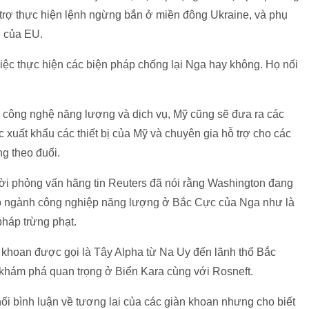
 trợ thực hiện lệnh ngừng bắn ở miền đông Ukraine, và phụ
g của EU.
iệc thực hiện các biện pháp chống lại Nga hay không. Họ nối
ẻ công nghệ năng lượng và dịch vụ, Mỹ cũng sẽ đưa ra các
 xuất khẩu các thiết bị của Mỹ và chuyên gia hỗ trợ cho các
g theo đuổi.
 lời phỏng vấn hãng tin Reuters đã nói rằng Washington đang
ho ngành công nghiệp năng lượng ở Bắc Cực của Nga như là
háp trừng phạt.
 khoan được gọi là Tây Alpha từ Na Uy đến lãnh thổ Bắc
khám phá quan trọng ở Biển Kara cùng với Rosneft.
ối bình luận về tương lai của các giàn khoan nhưng cho biết