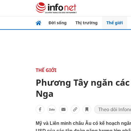
Đời sống
Thị trường
Thế giới
THẾ GIỚI
Phương Tây ngăn các 
Nga
Mỹ và Liên minh châu Âu có kế hoạch ngăn
USD của các tập đoàn năng lượng lớn nhất 