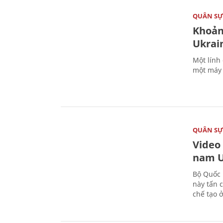
QUÂN S
Khoản
Ukrai
Một lính
một máy 
QUÂN S
Video
nam U
Bộ Quốc 
này tấn 
chế tạo 