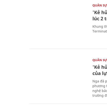
QUÂN S
'Kẻ h
lúc 2 
Khung th
Terminato
QUÂN S
'Kẻ h
của l
Nga đã p
phương t
nghệ bảo
trường đô