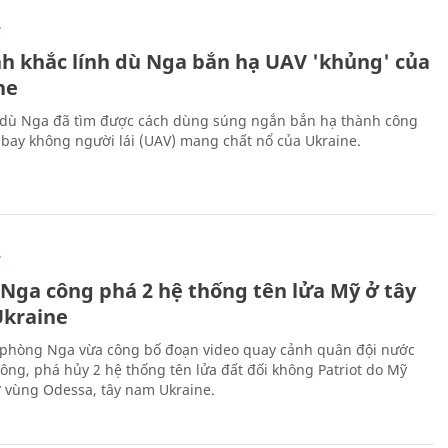
Ự
h khắc lính dù Nga bắn hạ UAV 'khủng' của
ne
 dù Nga đã tìm được cách dùng súng ngắn bắn hạ thành công
bay không người lái (UAV) mang chất nổ của Ukraine.
Ự
 Nga công phá 2 hệ thống tên lửa Mỹ ở tây
kraine
phòng Nga vừa công bố đoạn video quay cảnh quân đội nước
công, phá hủy 2 hệ thống tên lửa đất đối không Patriot do Mỹ
ở vùng Odessa, tây nam Ukraine.