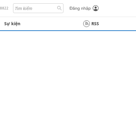
18822
Đăng nhập
Sự kiện
RSS