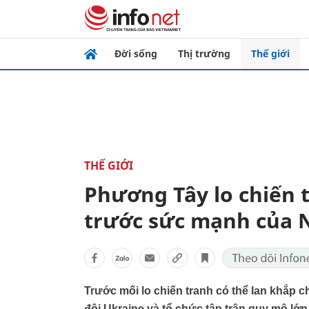
Đời sống
Thị trường
Thế giới
THẾ GIỚI
Phương Tây lo chiến 
trước sức mạnh của 
Trước mối lo chiến tranh có thể lan khắp
đội Ukraine và tổ chức tập trận quy mô l