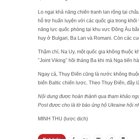
Lo ngại khả năng chiến tranh lan rộng tại châ
hỗ trợ huấn luyện với các quốc gia trong khố
năng lực quốc phòng tại khu vực Đông Âu bằng
huy ở Bulgari, Ba Lan và Romani. Còn các cuộ
Thậm chí, Na Uy, một quốc gia không thuộc k
"Joint Viking" hồi tháng Ba khi mà Nga tiến 
Ngay cả, Thụy Điển cũng là nước không thuộc
biển Baltic chiến lược. Theo Thụy Điển, đây 
Nội dung được hoàn thành qua tham khảo nguồn
Post được cho là tờ báo ủng hộ Ukraine hội 
MINH THU (lược dịch)