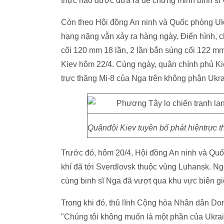
thực nào được đưa ra để chứng minh binh sĩ 
Còn theo Hội đồng An ninh và Quốc phòng Ukr
hạng nặng vẫn xảy ra hàng ngày. Điển hình, 
cối 120 mm 18 lần, 2 lần bắn súng cối 122 mm 
Kiev hôm 22/4. Cùng ngày, quân chính phủ Ki
trực thăng Mi-8 của Nga trên không phận Ukr
Quânđội Kiev tuyên bố phát hiệntrực 
Trước đó, hôm 20/4, Hội đồng An ninh và Qu
khí đã tới Sverdlovsk thuộc vùng Luhansk. Ngo
cùng binh sĩ Nga đã vượt qua khu vực biên gi
Trong khi đó, thủ lĩnh Cộng hòa Nhân dân Do
"Chúng tôi không muốn là một phần của Ukra