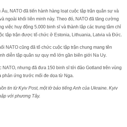
u Âu, NATO đã tiến hành hàng loạt cuộc tập trận quân sự và
i và ngoài khối liên minh này. Theo đó, NATO đã tăng cường
 việc huy động 5.000 binh sĩ và thành lập các trung tâm chỉ
c tập trận được tổ chức ở Estonia, Lithuania, Latvia và Đức.
hối NATO cũng đã tổ chức cuộc tập trận chung mang tên
hành diễn tập quân sự quy mô lớn gần biên giới Na Uy.
 NATO, nhưng đã đưa 150 binh sĩ tới đảo Gotland trên vùng
là phản ứng trước mối đe dọa từ Nga.
 tin từ Kyiv Post, một tờ báo tiếng Anh của Ukraine. Kyiv
nhập với phương Tây.