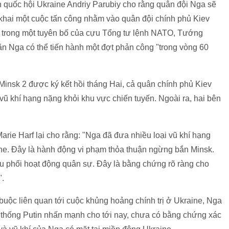
h quốc hội Ukraine Andriy Parubiy cho rằng quân đội Nga sẽ
n khai một cuộc tấn công nhằm vào quân đội chính phủ Kiev
 trong một tuyên bố của cựu Tổng tư lệnh NATO, Tướng
ân Nga có thể tiến hành một đợt phản công "trong vòng 60
Minsk 2 được ký kết hồi tháng Hai, cả quân chính phủ Kiev
i vũ khí hạng nặng khỏi khu vực chiến tuyến. Ngoài ra, hai bên
rie Harf lại cho rằng: "Nga đã đưa nhiều loại vũ khí hạng
ne. Đây là hành động vi phạm thỏa thuận ngừng bắn Minsk.
ều phối hoạt động quân sự. Đây là bằng chứng rõ ràng cho
".
buộc liên quan tới cuộc khủng hoảng chính trị ở Ukraine, Nga
g thống Putin nhấn mạnh cho tới nay, chưa có bằng chứng xác