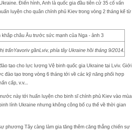
kraine. Điển hình, Anh là quốc gia đầu tiên cử 35 cố vấn
uấn luyện cho quân chính phủ Kiev trong vòng 2 tháng kể từ
hị trấnYavoriv gầnLviv, phía tây Ukraine hồi tháng 9/2014.
đào tạo cho lực lượng Vệ binh quốc gia Ukraine tại Lviv. Giới
c đào tạo trong vòng 6 tháng tới về các kỹ năng phối hợp
n cấp, v.v...
 nước này tới huấn luyện cho binh sĩ chính phủ Kiev vào mùa
binh lính Ukraine nhưng không công bố cụ thể về thời gian
 sự phương Tây càng làm gia tăng thêm căng thẳng chiến sự