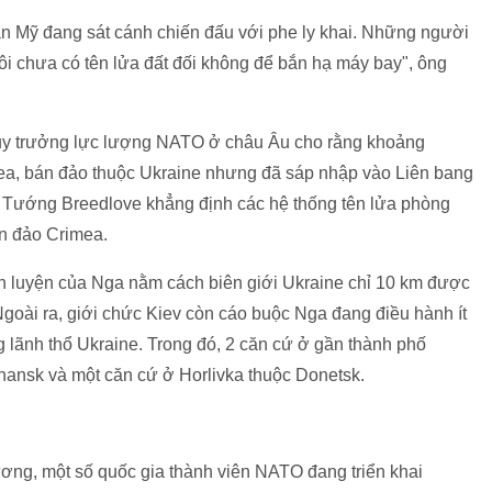
dân Mỹ đang sát cánh chiến đấu với phe ly khai. Những người
 tôi chưa có tên lửa đất đối không để bắn hạ máy bay", ông
huy trưởng lực lượng NATO ở châu Âu cho rằng khoảng
ea, bán đảo thuộc Ukraine nhưng đã sáp nhập vào Liên bang
, Tướng Breedlove khẳng định các hệ thống tên lửa phòng
án đảo Crimea.
 luyện của Nga nằm cách biên giới Ukraine chỉ 10 km được
 Ngoài ra, giới chức Kiev còn cáo buộc Nga đang điều hành ít
g lãnh thổ Ukraine. Trong đó, 2 căn cứ ở gần thành phố
hansk và một căn cứ ở Horlivka thuộc Donetsk.
thương, một số quốc gia thành viên NATO đang triển khai