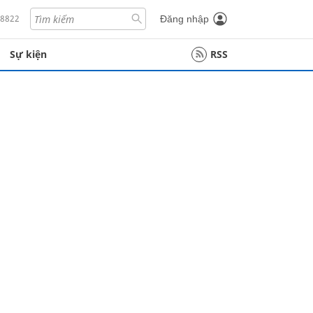
18822
Đăng nhập
Sự kiện
RSS