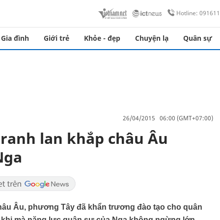
Hotline: 09161
Gia đình
Giới trẻ
Khỏe - đẹp
Chuyện lạ
Quân sự
26/04/2015 06:00 (GMT+07:00)
tranh lan khắp châu Âu
Nga
 châu Âu, phương Tây đã khẩn trương đào tạo cho quân
ớn khi mà năng lực quân sự của Nga không ngừng lớn