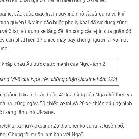
và vũ khí của Nga có mặt tại miền đông Ukraine.
aine, các cuộc giao tranh quy mô nhỏ và sử dụng vũ khí
chính quyền Ukraine cáo buộc phe ly khai đã sử dụng súng
và 3 lần sử dụng xe tăng để tấn công các vị trí của quân đội
ev còn phát hiện 17 chiếc máy bay không người lái và một
aine.
thăng Mi-8 của Nga trên không phận Ukraine hôm 22/4.
ốc phòng Ukraine cáo buộc 40 toa hàng của Nga chở theo vũ
ài ra, cùng ngày, 50 chiếc xe tải và 20 xe chiến đấu bộ binh
ới sang lãnh thổ Ukraine.
netsk tự xưng Aleksandr Zakharchenko cũng ra tuyên bố:
ine. Chúng tôi muốn làm bạn với Nga".