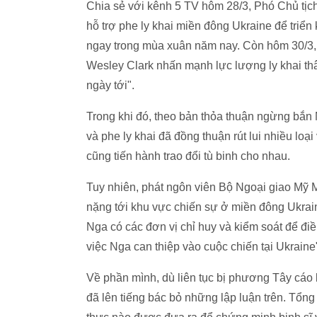
Chia sẻ với kênh 5 TV hôm 28/3, Phó Chủ tịc
hỗ trợ phe ly khai miền đông Ukraine để triể
ngay trong mùa xuân năm nay. Còn hôm 30/3,
Wesley Clark nhấn mạnh lực lượng ly khai th
ngày tới".
Trong khi đó, theo bản thỏa thuận ngừng bắn 
và phe ly khai đã đồng thuận rút lui nhiều loạ
cũng tiến hành trao đổi tù binh cho nhau.
Tuy nhiên, phát ngôn viên Bộ Ngoại giao Mỹ Ma
nặng tới khu vực chiến sự ở miền đông Ukrai
Nga có các đơn vị chỉ huy và kiểm soát để đi
việc Nga can thiệp vào cuộc chiến tại Ukraine
Về phần mình, dù liên tục bị phương Tây cáo 
đã lên tiếng bác bỏ những lập luận trên. Tổn