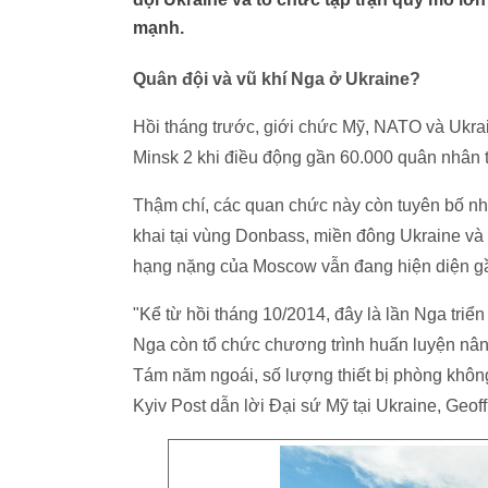
mạnh.
Quân đội và vũ khí Nga ở Ukraine?
Hồi tháng trước, giới chức Mỹ, NATO và Ukra
Minsk 2 khi điều động gần 60.000 quân nhân t
Thậm chí, các quan chức này còn tuyên bố nh
khai tại vùng Donbass, miền đông Ukraine và
hạng nặng của Moscow vẫn đang hiện diện g
"Kể từ hồi tháng 10/2014, đây là lần Nga triển
Nga còn tổ chức chương trình huấn luyện nâng
Tám năm ngoái, số lượng thiết bị phòng không
Kyiv Post dẫn lời Đại sứ Mỹ tại Ukraine, Geof