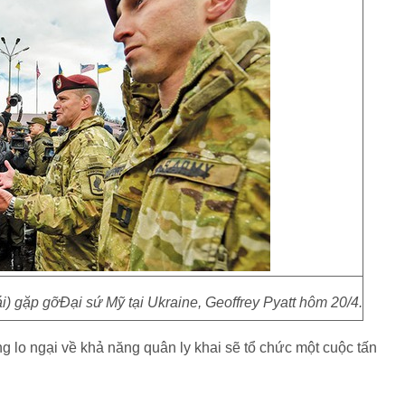
) gặp gỡĐại sứ Mỹ tại Ukraine, Geoffrey Pyatt hôm 20/4.
g lo ngại về khả năng quân ly khai sẽ tổ chức một cuộc tấn