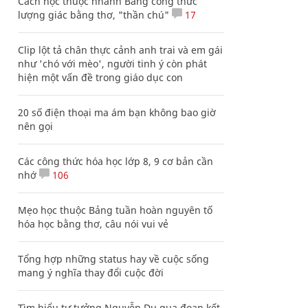
Cách học thuộc nhanh Bảng công thức
lượng giác bằng thơ, "thần chú"
17
Clip lột tả chân thực cảnh anh trai và em gái
như 'chó với mèo', người tinh ý còn phát
hiện một vấn đề trong giáo dục con
20 số điện thoại ma ám bạn không bao giờ
nên gọi
Các công thức hóa học lớp 8, 9 cơ bản cần
nhớ
106
Mẹo học thuộc Bảng tuần hoàn nguyên tố
hóa học bằng thơ, câu nói vui vẻ
Tổng hợp những status hay về cuộc sống
mang ý nghĩa thay đổi cuộc đời
Tìm hiểu tư tưởng Nguyễn Du qua đoạn kết