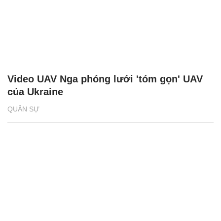
Video UAV Nga phóng lưới 'tóm gọn' UAV
của Ukraine
QUÂN SỰ