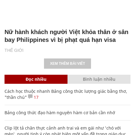
Nữ hành khách người Việt khỏa thân ở sân
bay Philippines vì bị phạt quá hạn visa
THẾ GIỚI
XEM THÊM BÀI VIẾT
Đọc nhiều
Bình luận nhiều
Cách học thuộc nhanh Bảng công thức lượng giác bằng thơ,
"thần chú"
17
Bảng công thức đạo hàm nguyên hàm cơ bản cần nhớ
Clip lột tả chân thực cảnh anh trai và em gái như 'chó với
mèo', người tinh ý còn phát hiện một vấn đề trong giáo dục