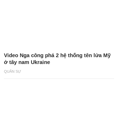
Video Nga công phá 2 hệ thống tên lửa Mỹ
ở tây nam Ukraine
QUÂN SỰ