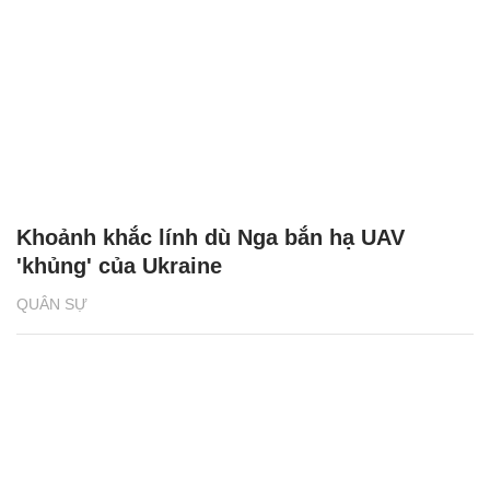
Khoảnh khắc lính dù Nga bắn hạ UAV
'khủng' của Ukraine
QUÂN SỰ