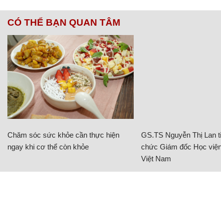
CÓ THỂ BẠN QUAN TÂM
Chăm sóc sức khỏe cần thực hiện
GS.TS Nguyễn Thị Lan ti
ngay khi cơ thể còn khỏe
chức Giám đốc Học viện
Việt Nam