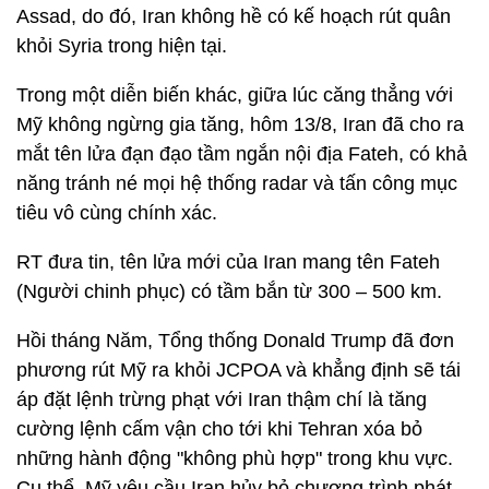
Assad, do đó, Iran không hề có kế hoạch rút quân
khỏi Syria trong hiện tại.
Trong một diễn biến khác, giữa lúc căng thẳng với
Mỹ không ngừng gia tăng, hôm 13/8, Iran đã cho ra
mắt tên lửa đạn đạo tầm ngắn nội địa Fateh, có khả
năng tránh né mọi hệ thống radar và tấn công mục
tiêu vô cùng chính xác.
RT đưa tin, tên lửa mới của Iran mang tên Fateh
(Người chinh phục) có tầm bắn từ 300 – 500 km.
Hồi tháng Năm, Tổng thống Donald Trump đã đơn
phương rút Mỹ ra khỏi JCPOA và khẳng định sẽ tái
áp đặt lệnh trừng phạt với Iran thậm chí là tăng
cường lệnh cấm vận cho tới khi Tehran xóa bỏ
những hành động "không phù hợp" trong khu vực.
Cụ thể, Mỹ yêu cầu Iran hủy bỏ chương trình phát