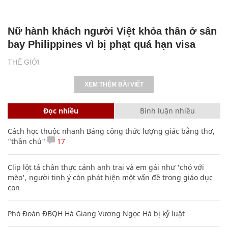
Nữ hành khách người Việt khỏa thân ở sân
bay Philippines vì bị phạt quá hạn visa
THẾ GIỚI
XEM THÊM BÀI VIẾT
Đọc nhiều
Bình luận nhiều
Cách học thuộc nhanh Bảng công thức lượng giác bằng thơ,
"thần chú"
17
Clip lột tả chân thực cảnh anh trai và em gái như 'chó với
mèo', người tinh ý còn phát hiện một vấn đề trong giáo dục
con
Phó Đoàn ĐBQH Hà Giang Vương Ngọc Hà bị kỷ luật