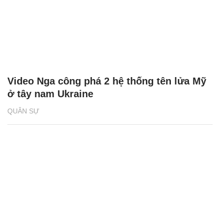
Video Nga công phá 2 hệ thống tên lửa Mỹ
ở tây nam Ukraine
QUÂN SỰ