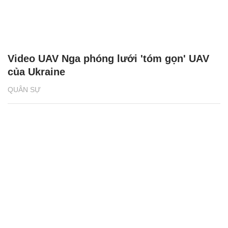
Video UAV Nga phóng lưới 'tóm gọn' UAV
của Ukraine
QUÂN SỰ