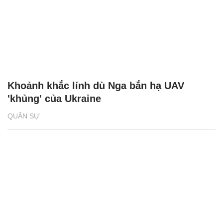
Khoảnh khắc lính dù Nga bắn hạ UAV
'khủng' của Ukraine
QUÂN SỰ