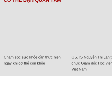
CÓ THỂ BẠN QUAN TÂM
Chăm sóc sức khỏe cần thực hiện
GS.TS Nguyễn Thị Lan ti
ngay khi cơ thể còn khỏe
chức Giám đốc Học viện
Việt Nam