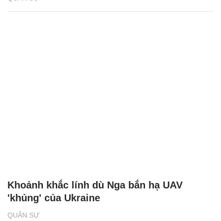
Khoảnh khắc lính dù Nga bắn hạ UAV
'khủng' của Ukraine
QUÂN SỰ