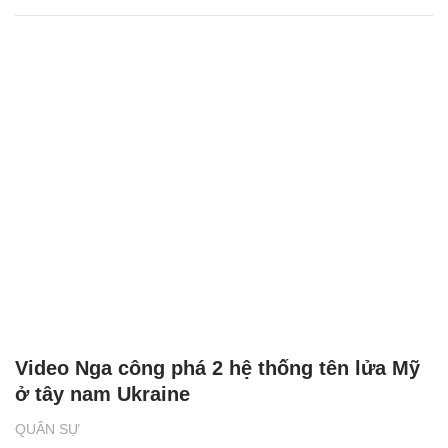
Video Nga công phá 2 hệ thống tên lửa Mỹ
ở tây nam Ukraine
QUÂN SỰ