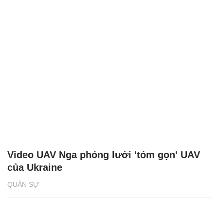
Video UAV Nga phóng lưới 'tóm gọn' UAV
của Ukraine
QUÂN SỰ