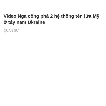
Video Nga công phá 2 hệ thống tên lửa Mỹ
ở tây nam Ukraine
QUÂN SỰ