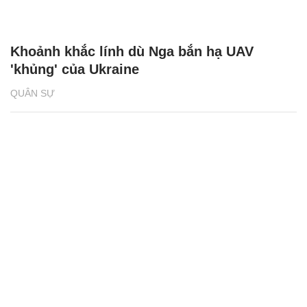
Khoảnh khắc lính dù Nga bắn hạ UAV
'khủng' của Ukraine
QUÂN SỰ