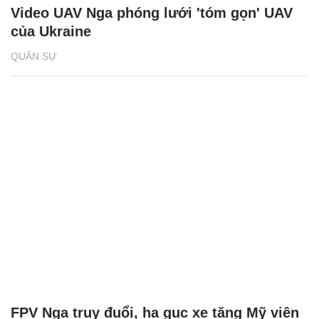
Video UAV Nga phóng lưới 'tóm gọn' UAV
của Ukraine
QUÂN SỰ
FPV Nga truy đuổi, hạ gục xe tăng Mỹ viện