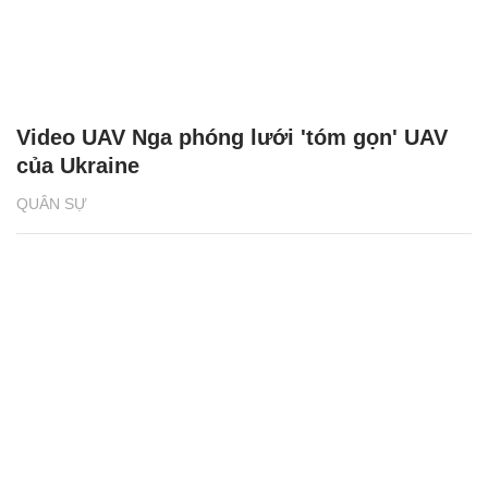
Video UAV Nga phóng lưới 'tóm gọn' UAV
của Ukraine
QUÂN SỰ