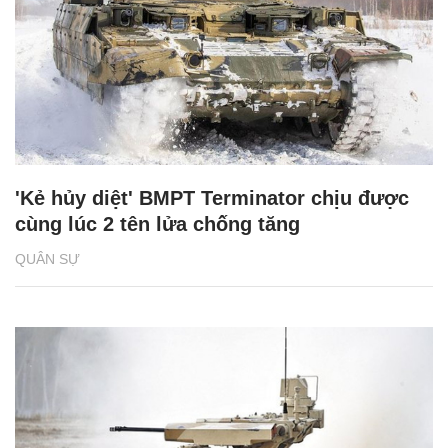
'Kẻ hủy diệt' BMPT Terminator chịu được
cùng lúc 2 tên lửa chống tăng
QUÂN SỰ