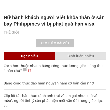
Nữ hành khách người Việt khỏa thân ở sân
bay Philippines vì bị phạt quá hạn visa
THẾ GIỚI
XEM THÊM BÀI VIẾT
Đọc nhiều
Bình luận nhiều
Cách học thuộc nhanh Bảng công thức lượng giác bằng thơ,
"thần chú"
17
Bảng công thức đạo hàm nguyên hàm cơ bản cần nhớ
Clip lột tả chân thực cảnh anh trai và em gái như 'chó với
mèo', người tinh ý còn phát hiện một vấn đề trong giáo dục
con