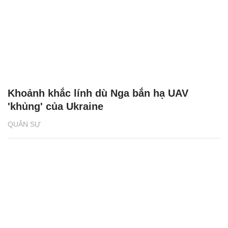
Khoảnh khắc lính dù Nga bắn hạ UAV
'khủng' của Ukraine
QUÂN SỰ