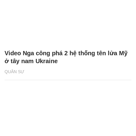
Video Nga công phá 2 hệ thống tên lửa Mỹ
ở tây nam Ukraine
QUÂN SỰ