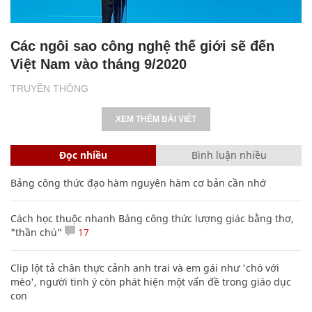
Các ngôi sao công nghệ thế giới sẽ đến
Việt Nam vào tháng 9/2020
TRUYỀN THÔNG
XEM THÊM BÀI VIẾT
Đọc nhiều
Bình luận nhiều
Bảng công thức đạo hàm nguyên hàm cơ bản cần nhớ
Cách học thuộc nhanh Bảng công thức lượng giác bằng thơ,
"thần chú"
17
Clip lột tả chân thực cảnh anh trai và em gái như 'chó với
mèo', người tinh ý còn phát hiện một vấn đề trong giáo dục
con