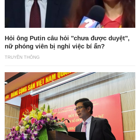
Hỏi ông Putin câu hỏi "chưa được duyệt",
nữ phóng viên bị nghỉ việc bí ẩn?
TRUYỀN THÔNG