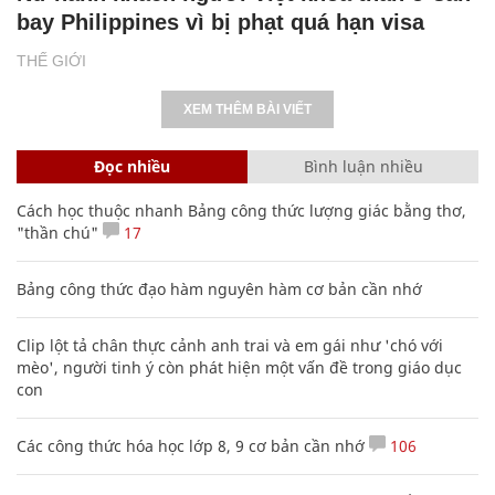
bay Philippines vì bị phạt quá hạn visa
THẾ GIỚI
XEM THÊM BÀI VIẾT
Đọc nhiều
Bình luận nhiều
Cách học thuộc nhanh Bảng công thức lượng giác bằng thơ,
"thần chú"
17
Bảng công thức đạo hàm nguyên hàm cơ bản cần nhớ
Clip lột tả chân thực cảnh anh trai và em gái như 'chó với
mèo', người tinh ý còn phát hiện một vấn đề trong giáo dục
con
Các công thức hóa học lớp 8, 9 cơ bản cần nhớ
106