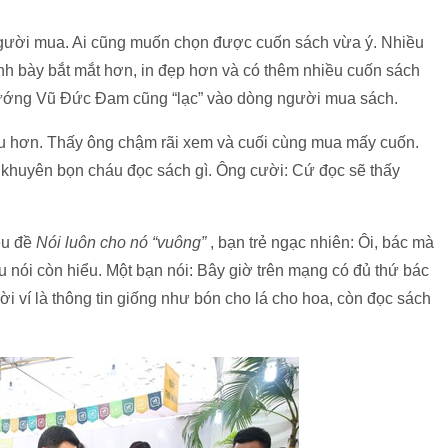
người mua. Ai cũng muốn chọn được cuốn sách vừa ý. Nhiều
ình bày bắt mắt hơn, in đẹp hơn và có thêm nhiều cuốn sách
tướng Vũ Đức Đam cũng “lạc” vào dòng người mua sách.
âu hơn. Thấy ông chậm rãi xem và cuối cùng mua mấy cuốn.
c khuyên bọn cháu đọc sách gì. Ông cười: Cứ đọc sẽ thấy
êu đề
Nói luôn cho nó “vuông”
, bạn trẻ ngạc nhiên: Ôi, bác mà
 nói còn hiểu. Một bạn nói: Bây giờ trên mạng có đủ thứ bác
ời ví là thông tin giống như bón cho lá cho hoa, còn đọc sách