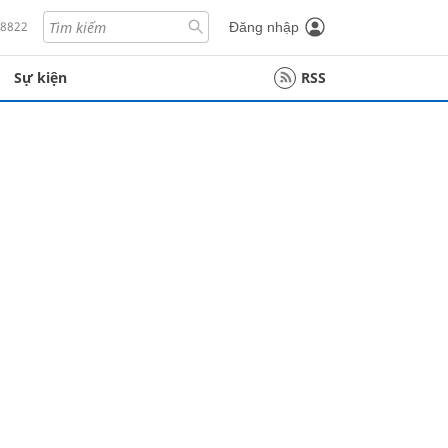
18822
Đăng nhập
Sự kiện
RSS