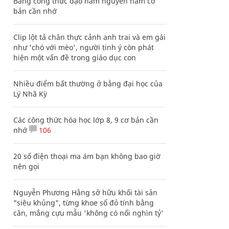
Bảng công thức đạo hàm nguyên hàm cơ
bản cần nhớ
Clip lột tả chân thực cảnh anh trai và em gái
như 'chó với mèo', người tinh ý còn phát
hiện một vấn đề trong giáo dục con
Nhiều điểm bất thường ở bằng đại học của
Lý Nhã Kỳ
Các công thức hóa học lớp 8, 9 cơ bản cần
nhớ
106
20 số điện thoại ma ám bạn không bao giờ
nên gọi
Nguyễn Phương Hằng sở hữu khối tài sản
"siêu khủng", từng khoe sổ đỏ tính bằng
cân, mắng cựu mẫu 'không có nổi nghìn tỷ'