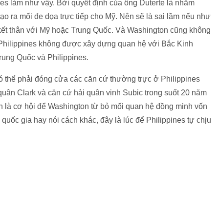
es làm như vậy. Bởi quyết định của ông Duterte là nhằm
ạo ra mối đe dọa trực tiếp cho Mỹ. Nên sẽ là sai lầm nếu như
ỉ kết thân với Mỹ hoặc Trung Quốc. Và Washington cũng không
 Philippines không được xây dựng quan hệ với Bắc Kinh
 Trung Quốc và Philippines.
ó thể phải đóng cửa các căn cứ thường trực ở Philippines
quân Clark và căn cứ hải quân vịnh Subic trong suốt 20 năm
 là cơ hội để Washington từ bỏ mối quan hệ đồng minh vốn
uốc gia hay nói cách khác, đây là lúc để Philippines tự chịu