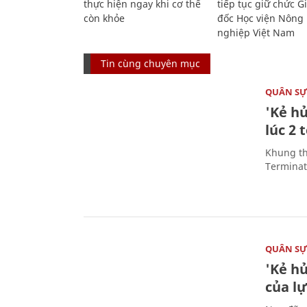
thực hiện ngay khi cơ thể
tiếp tục giữ chức 
còn khỏe
đốc Học viện Nông
nghiệp Việt Nam
Tin cùng chuyên mục
QUÂN S
'Kẻ h
lúc 2 
Khung th
Terminato
QUÂN S
'Kẻ h
của l