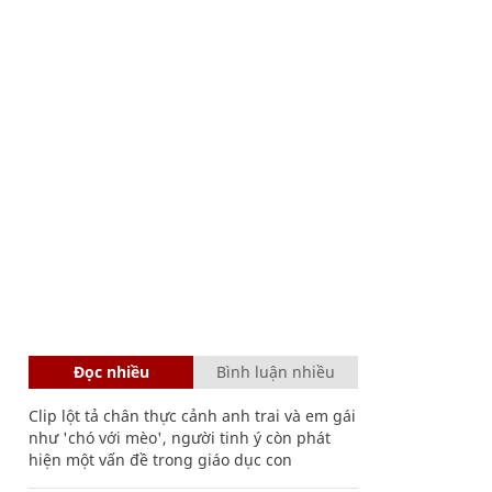
Đọc nhiều
Bình luận nhiều
Clip lột tả chân thực cảnh anh trai và em gái
như 'chó với mèo', người tinh ý còn phát
hiện một vấn đề trong giáo dục con