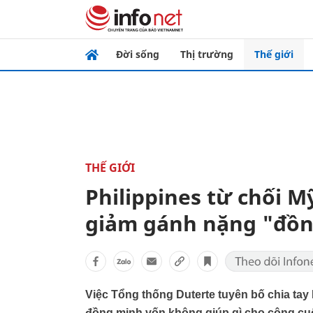
Đời sống
Thị trường
Thế giới
THẾ GIỚI
Philippines từ chối M
giảm gánh nặng "đồ
Việc Tổng thống Duterte tuyên bố chia ta
đồng minh vốn không giúp gì cho công cuộ