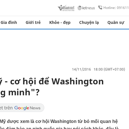
Hotline: 09161
Gia đình
Giới trẻ
Khỏe - đẹp
Chuyện lạ
Quân sự
14/11/2016 18:00 (GMT+07:00)
ỹ - cơ hội để Washington
ng minh"?
y Mỹ được xem là cơ hội Washington từ bỏ mối quan hệ
c đảm bảo an ninh quốc gia hay nói cách khác, đây là