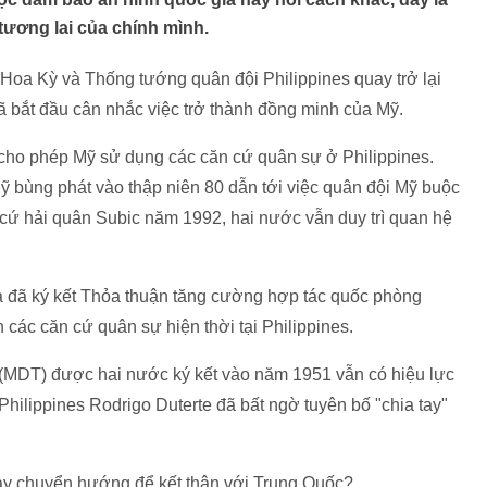
 tương lai của chính mình.
Hoa Kỳ và Thống tướng quân đội Philippines quay trở lại
ã bắt đầu cân nhắc việc trở thành đồng minh của Mỹ.
 cho phép Mỹ sử dụng các căn cứ quân sự ở Philippines.
Mỹ bùng phát vào thập niên 80 dẫn tới việc quân đội Mỹ buộc
 cứ hải quân Subic năm 1992, hai nước vẫn duy trì quan hệ
a đã ký kết Thỏa thuận tăng cường hợp tác quốc phòng
các căn cứ quân sự hiện thời tại Philippines.
(MDT) được hai nước ký kết vào năm 1951 vẫn có hiệu lực
 Philippines Rodrigo Duterte đã bất ngờ tuyên bố "chia tay"
hay chuyển hướng để kết thân với Trung Quốc?