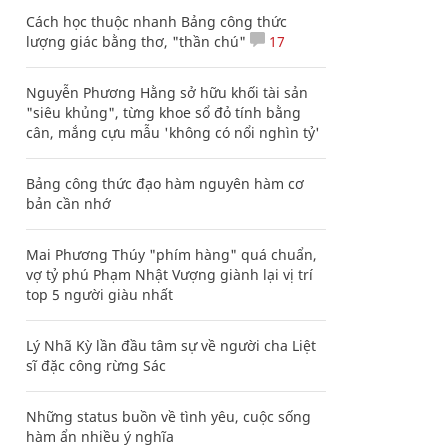
Cách học thuộc nhanh Bảng công thức
lượng giác bằng thơ, "thần chú"
17
Nguyễn Phương Hằng sở hữu khối tài sản
"siêu khủng", từng khoe sổ đỏ tính bằng
cân, mắng cựu mẫu 'không có nổi nghìn tỷ'
Bảng công thức đạo hàm nguyên hàm cơ
bản cần nhớ
Mai Phương Thúy "phím hàng" quá chuẩn,
vợ tỷ phú Phạm Nhật Vượng giành lại vị trí
top 5 người giàu nhất
Lý Nhã Kỳ lần đầu tâm sự về người cha Liệt
sĩ đặc công rừng Sác
Những status buồn về tình yêu, cuộc sống
hàm ẩn nhiều ý nghĩa