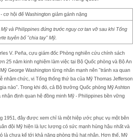
 Mỹ và Philippines đứng trước nguy cơ tan vỡ sau khi Tổng
rte tuyên bố "chia tay" Mỹ.
Charles V. Peña, cựu giám đốc Phòng nghiên cứu chính sách
ơn 25 năm kinh nghiệm làm việc tại Bộ Quốc phòng và Bộ An
ng Mỹ George Washington từng nhấn mạnh nên "tránh xa quan
 lễ nhậm chức, vị Tổng thống thứ ba của Mỹ Thomas Jefferson
 gia nào". Trong khi đó, cả Bộ trưởng Quốc phòng Mỹ Ashton
a nhận định quan hệ đồng minh Mỹ - Philippines bền vững
 1951, đây được xem chỉ là một hiệp ước phục vụ một bên
uân đội Mỹ hiện là lực lượng có sức mạnh hùng hậu nhất và
 đó là chưa kể tới khả năng phòng thủ hạt nhân. Hơn thế, Mỹ