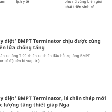
Giám
lịch y tế
phụ nữ vùng biên giới
phát triển sinh kế
Ự
ủy diệt' BMPT Terminator chịu được cùng
tên lửa chống tăng
ân xe tăng T-90 khiến xe chiến đấu hỗ trợ tăng BMPT
r có độ bền bỉ vượt trội.
Ự
ủy diệt' BMPT Terminator, lá chắn thép mới
ực lượng tăng thiết giáp Nga