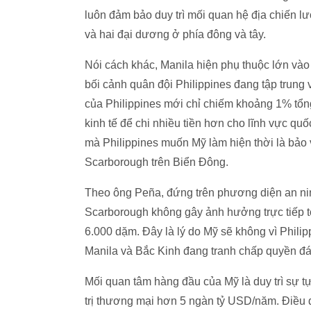
luôn đảm bảo duy trì mối quan hệ địa chiến lư
và hai đại dương ở phía đông và tây.
Nói cách khác, Manila hiện phụ thuộc lớn và
bối cảnh quân đội Philippines đang tập trung 
của Philippines mới chỉ chiếm khoảng 1% tổn
kinh tế để chi nhiều tiền hơn cho lĩnh vực q
mà Philippines muốn Mỹ làm hiện thời là bảo 
Scarborough trên Biển Đông.
Theo ông Peña, đứng trên phương diện an nin
Scarborough không gây ảnh hưởng trực tiếp t
6.000 dặm. Đây là lý do Mỹ sẽ không vì Phili
Manila và Bắc Kinh đang tranh chấp quyền đá
Mối quan tâm hàng đầu của Mỹ là duy trì sự t
trị thương mại hơn 5 ngàn tỷ USD/năm. Điều 