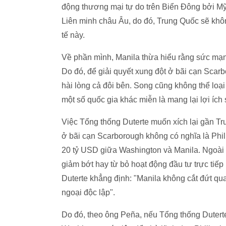
động thương mại tự do trên Biển Đông bởi Mỹ
Liên minh châu Âu, do đó, Trung Quốc sẽ khô
tế này.
Về phần mình, Manila thừa hiểu rằng sức mạn
Do đó, để giải quyết xung đột ở bãi cạn Scar
hài lòng cả đôi bên. Song cũng không thể loạ
một số quốc gia khác miễn là mang lại lợi íc
Việc Tổng thống Duterte muốn xích lại gần Tru
ở bãi cạn Scarborough không có nghĩa là Phil
20 tỷ USD giữa Washington và Manila. Ngoài 
giảm bớt hay từ bỏ hoạt động đầu tư trực tiếp
Duterte khẳng định: "Manila không cắt đứt qua
ngoại độc lập".
Do đó, theo ông Peña, nếu Tổng thống Duterte