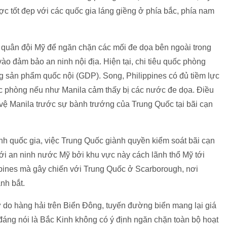
ợc tốt đẹp với các quốc gia láng giềng ở phía bắc, phía nam
o quân đội Mỹ để ngăn chặn các mối đe dọa bên ngoài trong
vào đảm bảo an ninh nội địa. Hiện tại, chi tiêu quốc phòng
g sản phẩm quốc nội (GDP). Song, Philippines có đủ tiềm lực
uốc phòng nếu như Manila cảm thấy bị các nước đe dọa. Điều
vệ Manila trước sự bành trướng của Trung Quốc tại bãi cạn
h quốc gia, việc Trung Quốc giành quyền kiểm soát bãi cạn
ới an ninh nước Mỹ bởi khu vực này cách lãnh thổ Mỹ tới
ppines mà gây chiến với Trung Quốc ở Scarborough, nơi
nh bắt.
ự do hàng hải trên Biển Đông, tuyến đường biển mang lại giá
đáng nói là Bắc Kinh không có ý định ngăn chặn toàn bộ hoạt