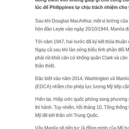
lúc để Philippines tự chịu trách nhiệm cho
Sau khi Douglas MacArthur, một vị tướng của 
hòn đảo Leyte vào ngày 20/10/1944, Manila đ
Tới năm 1947, hai nước đã ký kết thỏa thuận
Ngay cả sau khi làn sóng biểu tình phản đối 
phải rút khỏi căn cứ không quân Clark và căn
thân thiết.
Đặc biệt vào năm 2014, Washington và Manil
(EDCA) nhằm cho phép lực lượng Mỹ tiếp cận 
Hiện tại, Hiệp ước quốc phòng song phương 
thi hành. Tuy nhiên, hồi tháng 10, Tổng thống
Mỹ để kết thân với Trung Quốc.
Vậy Manila sẽ tiếp tục là đồng minh của Mỹ 