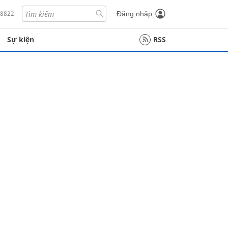
18822
Đăng nhập
Sự kiện
RSS