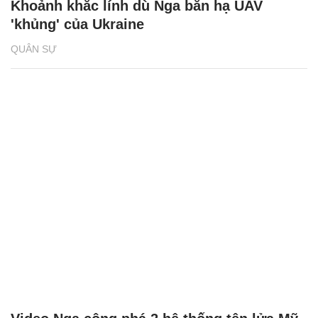
Khoảnh khắc lính dù Nga bắn hạ UAV
'khủng' của Ukraine
QUÂN SỰ