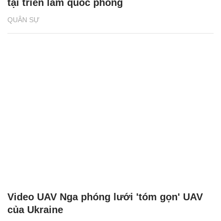
tại triển lãm quốc phòng
QUÂN SỰ
Video UAV Nga phóng lưới 'tóm gọn' UAV
của Ukraine