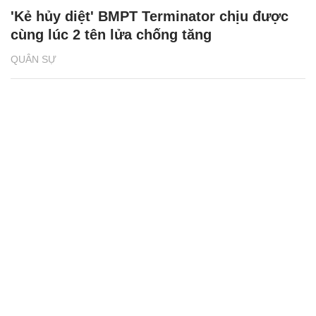
'Kẻ hủy diệt' BMPT Terminator chịu được
cùng lúc 2 tên lửa chống tăng
QUÂN SỰ