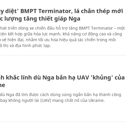
Ự
ủy diệt' BMPT Terminator, lá chắn thép mới
ực lượng tăng thiết giáp Nga
hát triển dòng xe chiến đấu hỗ trợ tăng BMPT Terminator – một
iện kết hợp giữa hỏa lực mạnh, khả năng cơ động cao và công
 vệ hiện đại, nhằm tối ưu hóa hiệu quả tác chiến trong môi
 thị và địa hình phức tạp.
Ự
h khắc lính dù Nga bắn hạ UAV 'khủng' của
ne
 dù Nga đã tìm được cách dùng súng ngắn bắn hạ thành công
bay không người lái (UAV) mang chất nổ của Ukraine.