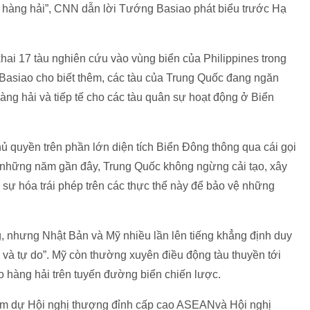
a hàng hải”, CNN dẫn lời Tướng Basiao phát biểu trước Hạ
hai 17 tàu nghiên cứu vào vùng biển của Philippines trong
 Basiao cho biết thêm, các tàu của Trung Quốc đang ngăn
àng hải và tiếp tế cho các tàu quân sự hoạt động ở Biển
 quyền trên phần lớn diện tích Biển Đông thông qua cái gọi
g những năm gần đây, Trung Quốc không ngừng cải tạo, xây
sự hóa trái phép trên các thực thể này để bảo vệ những
 nhưng Nhật Bản và Mỹ nhiều lần lên tiếng khẳng định duy
và tự do”. Mỹ còn thường xuyên điều động tàu thuyền tới
o hàng hải trên tuyến đường biển chiến lược.
ham dự Hội nghị thượng đỉnh cấp cao ASEANvà Hội nghị