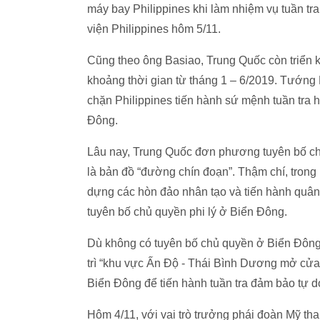
máy bay Philippines khi làm nhiệm vụ tuần tr
viện Philippines hôm 5/11.
Cũng theo ông Basiao, Trung Quốc còn triển k
khoảng thời gian từ tháng 1 – 6/2019. Tướng
chặn Philippines tiến hành sứ mệnh tuần tra h
Đông.
Lâu nay, Trung Quốc đơn phương tuyên bố chủ
là bản đồ “đường chín đoạn”. Thậm chí, tron
dựng các hòn đảo nhân tạo và tiến hành quân 
tuyên bố chủ quyền phi lý ở Biển Đông.
Dù không có tuyên bố chủ quyền ở Biển Đông,
trì “khu vực Ấn Độ - Thái Bình Dương mở cửa 
Biển Đông để tiến hành tuần tra đảm bảo tự d
Hôm 4/11, với vai trò trưởng phái đoàn Mỹ t