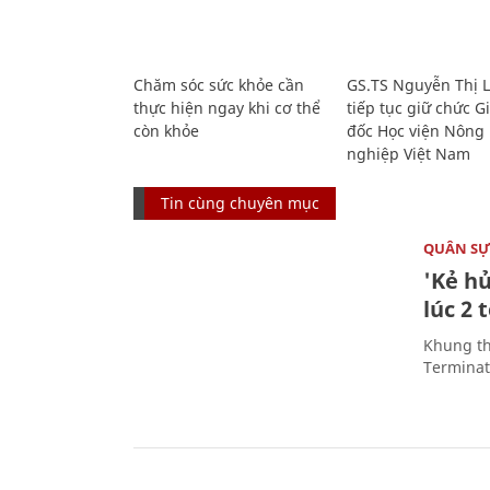
Chăm sóc sức khỏe cần
GS.TS Nguyễn Thị 
thực hiện ngay khi cơ thể
tiếp tục giữ chức 
còn khỏe
đốc Học viện Nông
nghiệp Việt Nam
Tin cùng chuyên mục
QUÂN S
'Kẻ h
lúc 2 
Khung th
Terminato