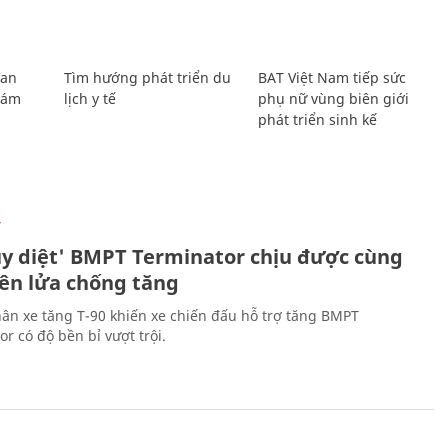
Lan
Tìm hướng phát triển du
BAT Việt Nam tiếp sức
Giám
lịch y tế
phụ nữ vùng biên giới
phát triển sinh kế
Ự
ủy diệt' BMPT Terminator chịu được cùng
tên lửa chống tăng
ân xe tăng T-90 khiến xe chiến đấu hỗ trợ tăng BMPT
r có độ bền bỉ vượt trội.