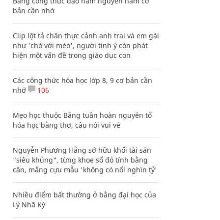
Bảng công thức đạo hàm nguyên hàm cơ
bản cần nhớ
Clip lột tả chân thực cảnh anh trai và em gái
như 'chó với mèo', người tinh ý còn phát
hiện một vấn đề trong giáo dục con
Các công thức hóa học lớp 8, 9 cơ bản cần
nhớ
106
Mẹo học thuộc Bảng tuần hoàn nguyên tố
hóa học bằng thơ, câu nói vui vẻ
Nguyễn Phương Hằng sở hữu khối tài sản
"siêu khủng", từng khoe sổ đỏ tính bằng
cân, mắng cựu mẫu 'không có nổi nghìn tỷ'
Nhiều điểm bất thường ở bằng đại học của
Lý Nhã Kỳ