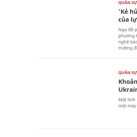
QUÂN S
'Kẻ h
của l
Nga đã p
phương t
nghệ bảo
trường đô
QUÂN S
Khoản
Ukrai
Một lính
một máy 