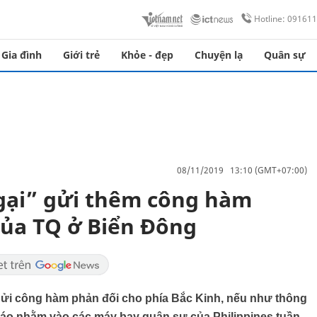
Hotline: 09161
Gia đình
Giới trẻ
Khỏe - đẹp
Chuyện lạ
Quân sự
08/11/2019 13:10 (GMT+07:00)
gại” gửi thêm công hàm
của TQ ở Biển Đông
 gửi công hàm phản đối cho phía Bắc Kinh, nếu như thông
cáo nhằm vào các máy bay quân sự của Philippines tuần