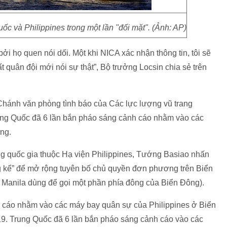
c và Philippines trong một lần "đối mặt". (Ảnh: AP)
ởi họ quen nói dối. Một khi NICA xác nhận thông tin, tôi sẽ
t quân đội mới nói sự thật”, Bộ trưởng Locsin chia sẻ trên
hánh văn phòng tình báo của Các lực lượng vũ trang
Trung Quốc đã 6 lần bắn pháo sáng cảnh cáo nhằm vào các
ng.
g quốc gia thuộc Hạ viện Philippines, Tướng Basiao nhấn
 kể” để mở rộng tuyên bố chủ quyền đơn phương trên Biển
 Manila dùng để gọi một phần phía đông của Biển Đông).
 cáo nhằm vào các máy bay quân sự của Philippines ở Biển
019. Trung Quốc đã 6 lần bắn pháo sáng cảnh cáo vào các