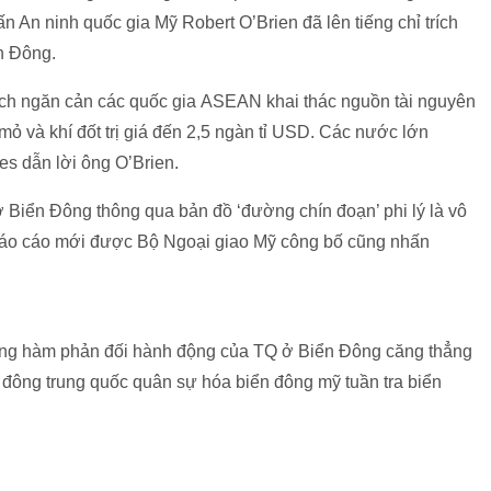
 An ninh quốc gia Mỹ Robert O’Brien đã lên tiếng chỉ trích
n Đông.
ch ngăn cản các quốc gia ASEAN khai thác nguồn tài nguyên
ỏ và khí đốt trị giá đến
2,5 ngàn tỉ USD
. Các nước lớn
s dẫn lời ông O’Brien.
Biển Đông thông qua bản đồ ‘đường chín đoạn’ phi lý là vô
n báo cáo mới được Bộ Ngoại giao Mỹ công bố cũng nhấn
ông hàm phản đối hành động của TQ ở Biển Đông căng thẳng
 đông trung quốc quân sự hóa biển đông mỹ tuần tra biển