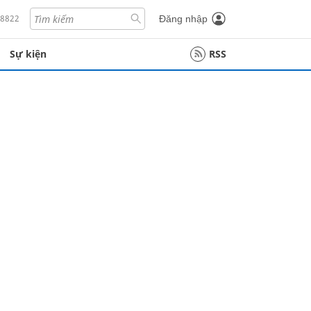
18822
Đăng nhập
Sự kiện
RSS