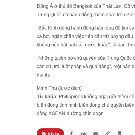
Đông Á ở thủ đô Bangkok của Thái Lan, Cố vấn
Trung Quốc có hành động "hăm dọa" trên Biể
“Bắc Kinh dùng hành động hăm dọa để tìm cá
xa bờ, ngăn chặn việc tiếp cận trữ lượng dầu m
không nên bắt nạt các nước khác", Japan Time
“Những tuyên bố chủ quyền của Trung Quốc ở 
căn cứ, trái luật pháp và quá đáng”, một bả
mạnh.
Minh Thu (lược dịch)
Từ khóa:
Philippines không ngại gửi thêm c
biển đông tình hình biển đông chủ quyền biển
đông ASEAN đường chín đoạn
Bình luận