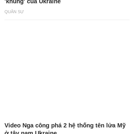
'khủng' của Ukraine
QUÂN SỰ
Video Nga công phá 2 hệ thống tên lửa Mỹ
ở tây nam Ukraine