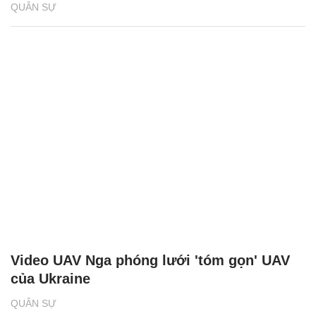
QUÂN SỰ
Video UAV Nga phóng lưới 'tóm gọn' UAV
của Ukraine
QUÂN SỰ