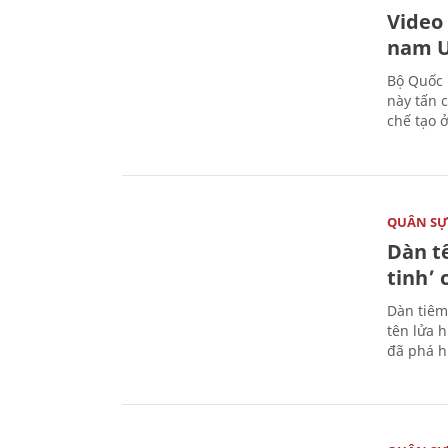
Video
nam U
Bộ Quốc 
này tấn 
chế tạo 
QUÂN S
Dàn t
tinh’ 
Dàn tiêm
tên lửa 
đã phá h