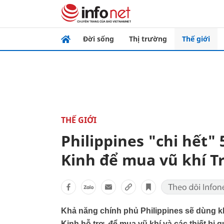
Đời sống
Thị trường
Thế giới
THẾ GIỚI
Philippines "chi hết"
Kinh để mua vũ khí 
Khả năng chính phủ Philippines sẽ dùng k
Kinh hỗ trợ, để mua vũ khí và các thiết bị