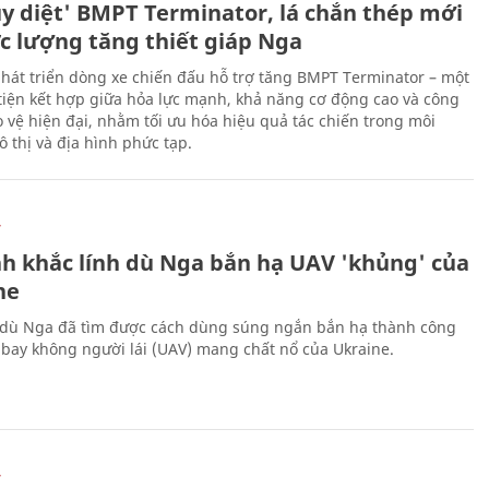
ủy diệt' BMPT Terminator, lá chắn thép mới
ực lượng tăng thiết giáp Nga
hát triển dòng xe chiến đấu hỗ trợ tăng BMPT Terminator – một
iện kết hợp giữa hỏa lực mạnh, khả năng cơ động cao và công
 vệ hiện đại, nhằm tối ưu hóa hiệu quả tác chiến trong môi
 thị và địa hình phức tạp.
Ự
h khắc lính dù Nga bắn hạ UAV 'khủng' của
ne
 dù Nga đã tìm được cách dùng súng ngắn bắn hạ thành công
bay không người lái (UAV) mang chất nổ của Ukraine.
Ự