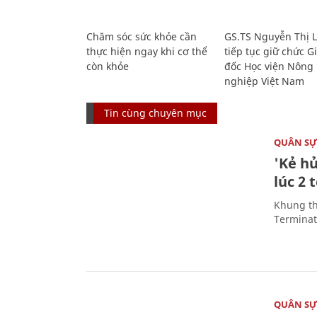
Chăm sóc sức khỏe cần
GS.TS Nguyễn Thị 
thực hiện ngay khi cơ thể
tiếp tục giữ chức 
còn khỏe
đốc Học viện Nông
nghiệp Việt Nam
Tin cùng chuyên mục
QUÂN S
'Kẻ h
lúc 2 
Khung th
Terminato
QUÂN S