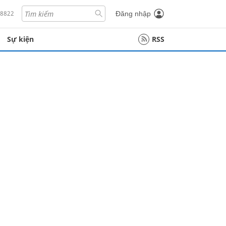
18822
Đăng nhập
Sự kiện
RSS