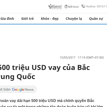
Hotline: 09161
Gia đình
Giới trẻ
Khỏe - đẹp
Chuyện lạ
Quân sự
15/05/2017 17:19 (GMT+07:00)
 500 triệu USD vay của Bắc
Trung Quốc
hoản vay dài hạn 500 triệu USD mà chính quyền Bắc
 quân sự từ một trong những tập đoàn buôn bán vũ khí lớn