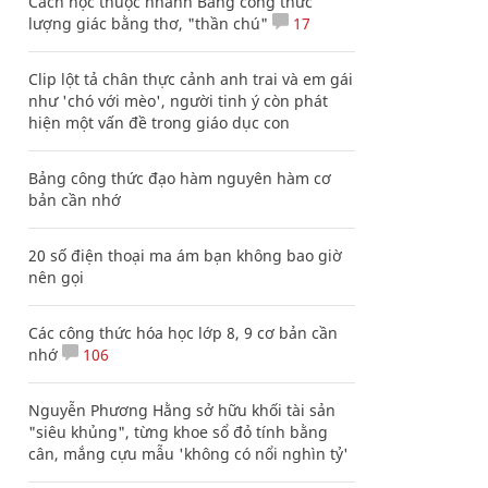
Cách học thuộc nhanh Bảng công thức
lượng giác bằng thơ, "thần chú"
17
Clip lột tả chân thực cảnh anh trai và em gái
như 'chó với mèo', người tinh ý còn phát
hiện một vấn đề trong giáo dục con
Bảng công thức đạo hàm nguyên hàm cơ
bản cần nhớ
20 số điện thoại ma ám bạn không bao giờ
nên gọi
Các công thức hóa học lớp 8, 9 cơ bản cần
nhớ
106
Nguyễn Phương Hằng sở hữu khối tài sản
"siêu khủng", từng khoe sổ đỏ tính bằng
cân, mắng cựu mẫu 'không có nổi nghìn tỷ'