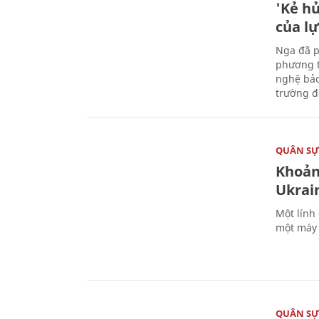
'Kẻ h
của l
Nga đã p
phương t
nghệ bảo
trường đô
QUÂN S
Khoản
Ukrai
Một lính
một máy 
QUÂN S