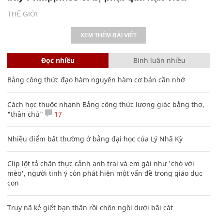
THẾ GIỚI
XEM THÊM BÀI VIẾT
Đọc nhiều
Bình luận nhiều
Bảng công thức đạo hàm nguyên hàm cơ bản cần nhớ
Cách học thuộc nhanh Bảng công thức lượng giác bằng thơ,
"thần chú"
17
Nhiều điểm bất thường ở bằng đại học của Lý Nhã Kỳ
Clip lột tả chân thực cảnh anh trai và em gái như 'chó với
mèo', người tinh ý còn phát hiện một vấn đề trong giáo dục
con
Truy nã kẻ giết bạn thân rồi chôn ngồi dưới bãi cát