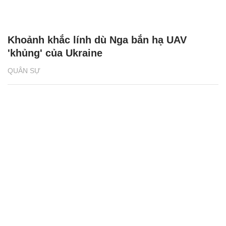
Khoảnh khắc lính dù Nga bắn hạ UAV
'khủng' của Ukraine
QUÂN SỰ