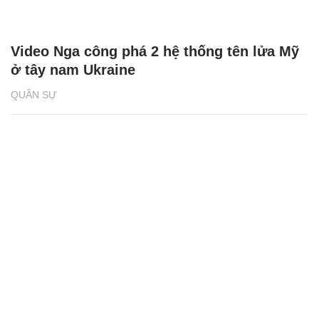
Video Nga công phá 2 hệ thống tên lửa Mỹ
ở tây nam Ukraine
QUÂN SỰ