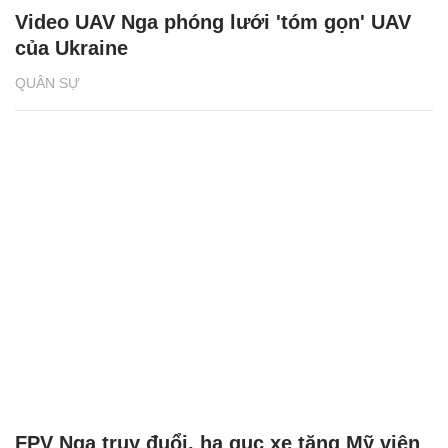
Video UAV Nga phóng lưới 'tóm gọn' UAV
của Ukraine
QUÂN SỰ
FPV Nga truy đuổi, hạ gục xe tăng Mỹ viện