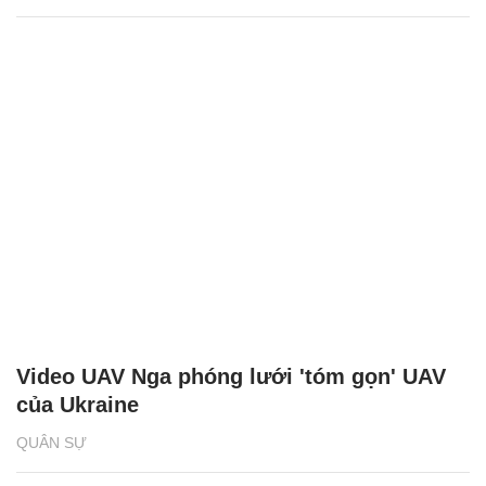
Video UAV Nga phóng lưới 'tóm gọn' UAV
của Ukraine
QUÂN SỰ