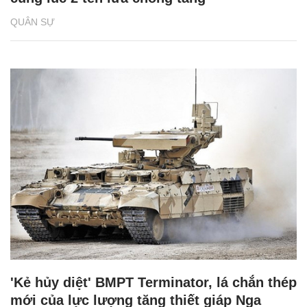
QUÂN SỰ
'Kẻ hủy diệt' BMPT Terminator, lá chắn thép
mới của lực lượng tăng thiết giáp Nga