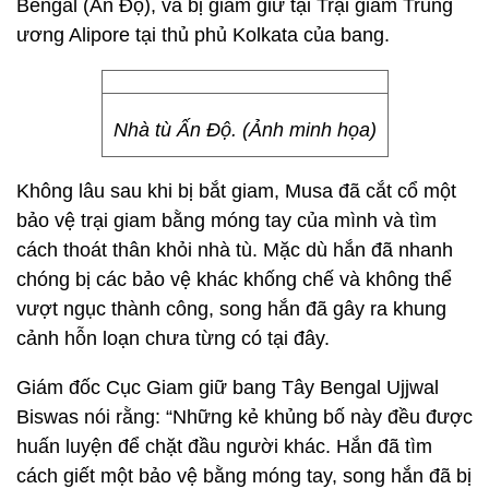
Bengal (Ấn Độ), và bị giam giữ tại Trại giam Trung
ương Alipore tại thủ phủ Kolkata của bang.
Nhà tù Ấn Độ. (Ảnh minh họa)
Không lâu sau khi bị bắt giam, Musa đã cắt cổ một
bảo vệ trại giam bằng móng tay của mình và tìm
cách thoát thân khỏi nhà tù. Mặc dù hắn đã nhanh
chóng bị các bảo vệ khác khống chế và không thể
vượt ngục thành công, song hắn đã gây ra khung
cảnh hỗn loạn chưa từng có tại đây.
Giám đốc Cục Giam giữ bang Tây Bengal Ujjwal
Biswas nói rằng: “Những kẻ khủng bố này đều được
huấn luyện để chặt đầu người khác. Hắn đã tìm
cách giết một bảo vệ bằng móng tay, song hắn đã bị