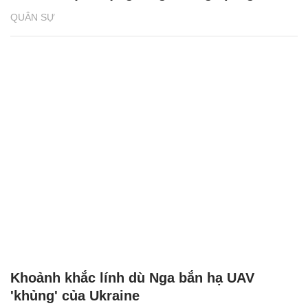
QUÂN SỰ
Khoảnh khắc lính dù Nga bắn hạ UAV
'khủng' của Ukraine