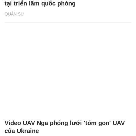
tại triển lãm quốc phòng
QUÂN SỰ
Video UAV Nga phóng lưới 'tóm gọn' UAV
của Ukraine