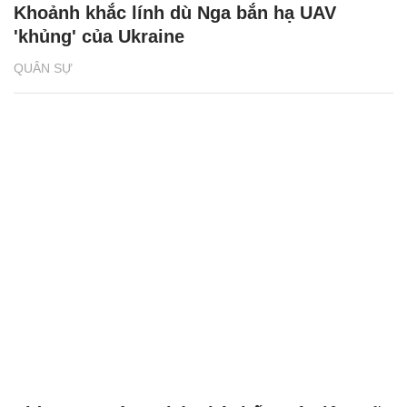
Khoảnh khắc lính dù Nga bắn hạ UAV
'khủng' của Ukraine
QUÂN SỰ