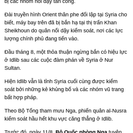
bị các nhóm nổi dậy tấn công.
Đài truyền hình Orient thân phe đối lập tại Syria cho
biết, máy bay trên đã bị bắn hạ tại thị trấn Khan
Sheikhoun do quân nổi dậy kiểm soát, nơi các lực
lượng chính phủ đang tiến vào.
Đầu tháng 8, một thỏa thuận ngừng bắn có hiệu lực
ở Idlib sau các cuộc đàm phán về Syria ở Nur
Sultan.
Hiện Idlib vẫn là tỉnh Syria cuối cùng được kiểm
soát bởi những kẻ khủng bố và các nhóm vũ trang
bất hợp pháp.
Theo Bộ Tổng tham mưu Nga, phiến quân al-Nusra
kiểm soát hầu hết khu vực căng thẳng ở Idlib.
Trước đó, ngày 11/8,
Bộ Quốc phòng Nga
tuyên