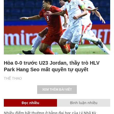
Hòa 0-0 trước U23 Jordan, thầy trò HLV
Park Hang Seo mất quyền tự quyết
THỂ THAO
XEM THÊM BÀI VIẾT
Đọc nhiều
Bình luận nhiều
Nhiều điểm bất thường ở bằng đại học của Lý Nhã Kỳ