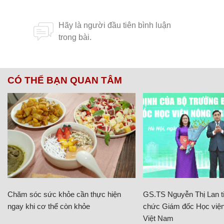
CÓ THỂ BẠN QUAN TÂM
Chăm sóc sức khỏe cần thực hiện
GS.TS Nguyễn Thị Lan ti
ngay khi cơ thể còn khỏe
chức Giám đốc Học viện
Việt Nam