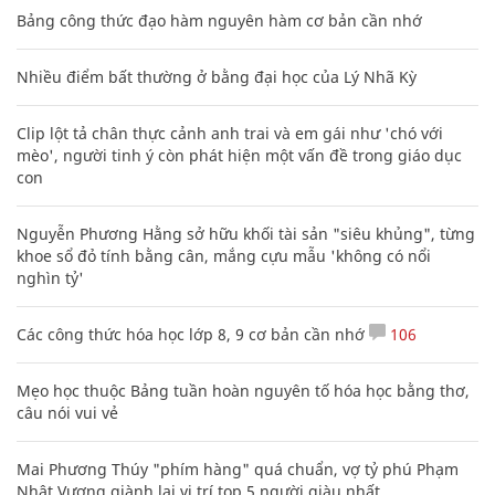
Bảng công thức đạo hàm nguyên hàm cơ bản cần nhớ
Nhiều điểm bất thường ở bằng đại học của Lý Nhã Kỳ
Clip lột tả chân thực cảnh anh trai và em gái như 'chó với
mèo', người tinh ý còn phát hiện một vấn đề trong giáo dục
con
Nguyễn Phương Hằng sở hữu khối tài sản "siêu khủng", từng
khoe sổ đỏ tính bằng cân, mắng cựu mẫu 'không có nổi
nghìn tỷ'
Các công thức hóa học lớp 8, 9 cơ bản cần nhớ
106
Mẹo học thuộc Bảng tuần hoàn nguyên tố hóa học bằng thơ,
câu nói vui vẻ
Mai Phương Thúy "phím hàng" quá chuẩn, vợ tỷ phú Phạm
Nhật Vượng giành lại vị trí top 5 người giàu nhất