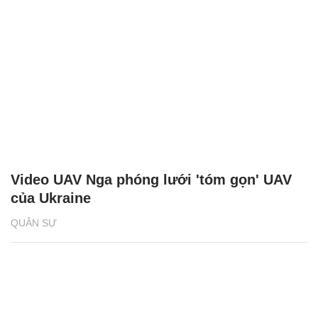
Video UAV Nga phóng lưới 'tóm gọn' UAV
của Ukraine
QUÂN SỰ