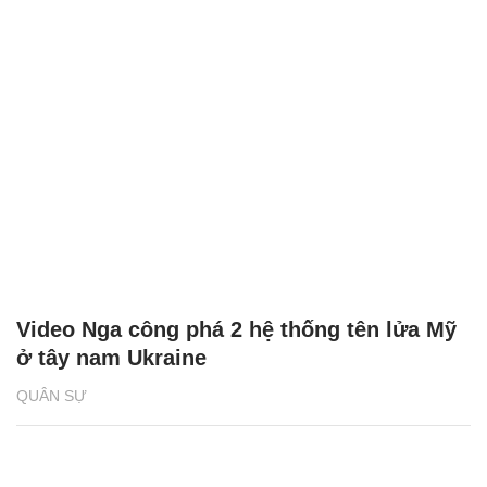
Video Nga công phá 2 hệ thống tên lửa Mỹ
ở tây nam Ukraine
QUÂN SỰ