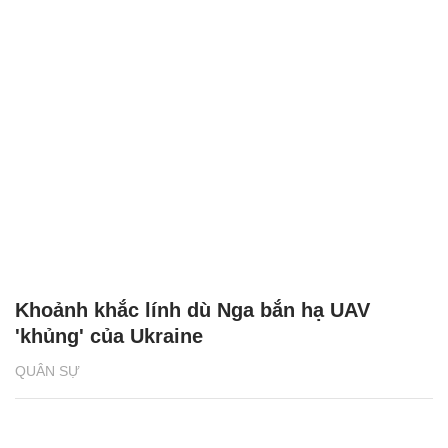
Khoảnh khắc lính dù Nga bắn hạ UAV
'khủng' của Ukraine
QUÂN SỰ