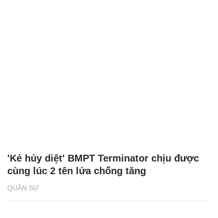
'Kẻ hủy diệt' BMPT Terminator chịu được
cùng lúc 2 tên lửa chống tăng
QUÂN SỰ