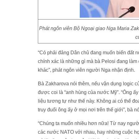
Phát ngôn viên Bộ Ngoại giao Nga Maria Zak
c
“Có phải đảng Dân chủ đang muốn biến đất nư
chính xác là những gì mà bà Pelosi đang làm
khác”, phát ngôn viên người Nga nhận định.
Bà Zakharova nói thêm, nếu vận dụng logic củ
được coi là “anh hùng của nước Mỹ”. “Ông ấy
liệu tương tự như thế này. Không ai có thể đ
truy đuổi ông ấy ở mọi nơi trên thế giới”, bà nó
“Chúng ta muốn nhiều hơn nữa! Từ nay người 
các nước NATO với nhau, hay những cuộc họp