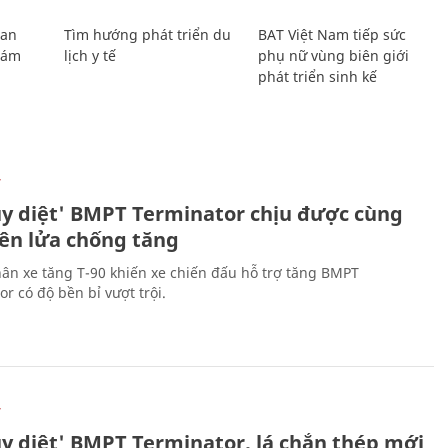
Lan
Tìm hướng phát triển du
BAT Việt Nam tiếp sức
Giám
lịch y tế
phụ nữ vùng biên giới
phát triển sinh kế
Ự
ủy diệt' BMPT Terminator chịu được cùng
tên lửa chống tăng
ân xe tăng T-90 khiến xe chiến đấu hỗ trợ tăng BMPT
r có độ bền bỉ vượt trội.
Ự
ủy diệt' BMPT Terminator, lá chắn thép mới