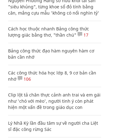
Nguyễn Phương Hằng sở hữu khối tài sản
"siêu khủng", từng khoe sổ đỏ tính bằng
cân, mắng cựu mẫu 'không có nổi nghìn tỷ'
Cách học thuộc nhanh Bảng công thức
lượng giác bằng thơ, "thần chú"
17
Bảng công thức đạo hàm nguyên hàm cơ
bản cần nhớ
Các công thức hóa học lớp 8, 9 cơ bản cần
nhớ
106
Clip lột tả chân thực cảnh anh trai và em gái
như 'chó với mèo', người tinh ý còn phát
hiện một vấn đề trong giáo dục con
Lý Nhã Kỳ lần đầu tâm sự về người cha Liệt
sĩ đặc công rừng Sác