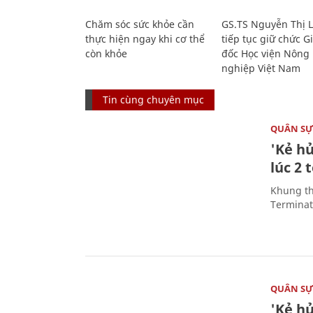
Chăm sóc sức khỏe cần
GS.TS Nguyễn Thị 
thực hiện ngay khi cơ thể
tiếp tục giữ chức 
còn khỏe
đốc Học viện Nông
nghiệp Việt Nam
Tin cùng chuyên mục
QUÂN S
'Kẻ h
lúc 2 
Khung th
Terminato
QUÂN S
'Kẻ h