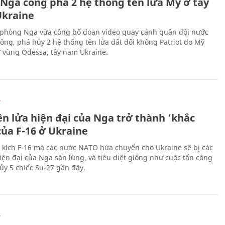
 Nga công phá 2 hệ thống tên lửa Mỹ ở tây
kraine
phòng Nga vừa công bố đoạn video quay cảnh quân đội nước
công, phá hủy 2 hệ thống tên lửa đất đối không Patriot do Mỹ
ở vùng Odessa, tây nam Ukraine.
Ự
ên lửa hiện đại của Nga trở thành ‘khắc
của F-16 ở Ukraine
 kích F-16 mà các nước NATO hứa chuyển cho Ukraine sẽ bị các
hiện đại của Nga săn lùng, và tiêu diệt giống như cuộc tấn công
ủy 5 chiếc Su-27 gần đây.
Ự