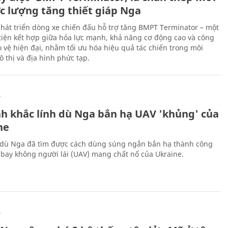
ực lượng tăng thiết giáp Nga
hát triển dòng xe chiến đấu hỗ trợ tăng BMPT Terminator – một
iện kết hợp giữa hỏa lực mạnh, khả năng cơ động cao và công
 vệ hiện đại, nhằm tối ưu hóa hiệu quả tác chiến trong môi
 thị và địa hình phức tạp.
Ự
h khắc lính dù Nga bắn hạ UAV 'khủng' của
ne
 dù Nga đã tìm được cách dùng súng ngắn bắn hạ thành công
bay không người lái (UAV) mang chất nổ của Ukraine.
Ự