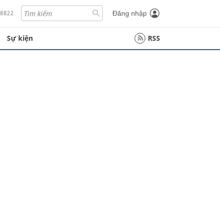
18822
Đăng nhập
Sự kiện
RSS