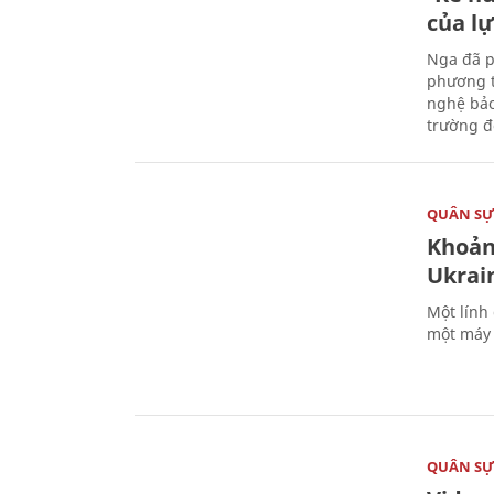
của l
Nga đã p
phương t
nghệ bảo
trường đô
QUÂN S
Khoản
Ukrai
Một lính
một máy 
QUÂN S