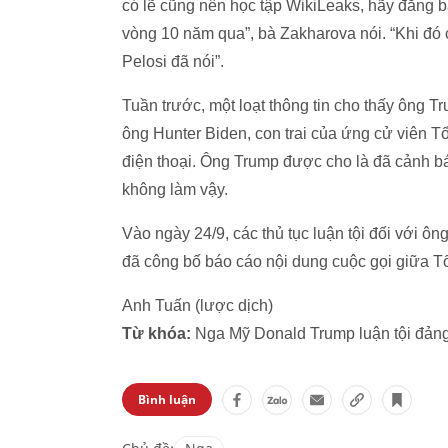
có lẽ cũng nên học tập WikiLeaks, hãy đăng b
vòng 10 năm qua”, bà Zakharova nói. “Khi đó c
Pelosi đã nói”.
Tuần trước, một loạt thông tin cho thấy ông T
ông Hunter Biden, con trai của ứng cử viên T
điện thoại. Ông Trump được cho là đã cảnh bá
không làm vậy.
Vào ngày 24/9, các thủ tục luận tội đối với 
đã công bố báo cáo nội dung cuộc gọi giữa T
Anh Tuấn (lược dịch)
Từ khóa:
Nga Mỹ Donald Trump luận tội đảng 
Bình luận