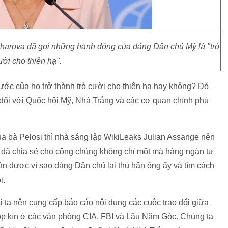
harova đã gọi những hành động của đảng Dân chủ Mỹ là "trò
ười cho thiên hạ".
ớc của họ trở thành trò cười cho thiên hạ hay không? Đó
 đối với Quốc hội Mỹ, Nhà Trắng và các cơ quan chính phủ
a bà Pelosi thì nhà sáng lập WikiLeaks Julian Assange nên
 đã chia sẻ cho công chúng không chỉ một mà hàng ngàn tư
oán được vì sao đảng Dân chủ lại thù hận ông ấy và tìm cách
i.
ta nên cung cấp báo cáo nội dung các cuộc trao đổi giữa
 kín ở các văn phòng CIA, FBI và Lầu Năm Góc. Chúng ta