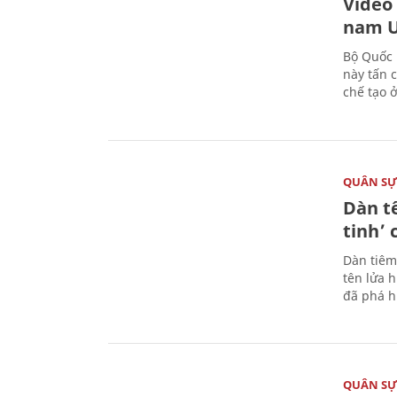
Video
nam U
Bộ Quốc 
này tấn 
chế tạo 
QUÂN S
Dàn t
tinh’ 
Dàn tiêm
tên lửa 
đã phá h
QUÂN S