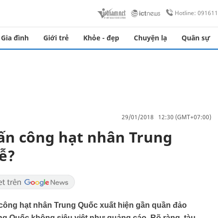
Hotline: 09161
Gia đình
Giới trẻ
Khỏe - đẹp
Chuyện lạ
Quân sự
29/01/2018 12:30 (GMT+07:00)
tấn công hạt nhân Trung
dễ?
́n công hạt nhân Trung Quốc xuất hiện gần quần đảo
 Quốc không siêu việt như quảng cáo .Rõ ràng, tàu