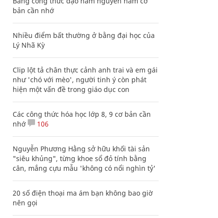
Bảng công thức đạo hàm nguyên hàm cơ
bản cần nhớ
Nhiều điểm bất thường ở bằng đại học của
Lý Nhã Kỳ
Clip lột tả chân thực cảnh anh trai và em gái
như 'chó với mèo', người tinh ý còn phát
hiện một vấn đề trong giáo dục con
Các công thức hóa học lớp 8, 9 cơ bản cần
nhớ
106
Nguyễn Phương Hằng sở hữu khối tài sản
"siêu khủng", từng khoe sổ đỏ tính bằng
cân, mắng cựu mẫu 'không có nổi nghìn tỷ'
20 số điện thoại ma ám bạn không bao giờ
nên gọi