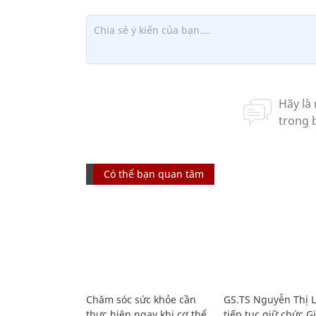
Có thể bạn quan tâm
Chăm sóc sức khỏe cần
GS.TS Nguyễn Thị 
thực hiện ngay khi cơ thể
tiếp tục giữ chức 