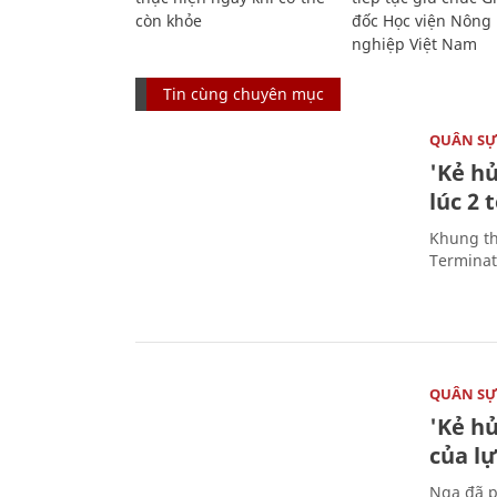
còn khỏe
đốc Học viện Nông
nghiệp Việt Nam
Tin cùng chuyên mục
QUÂN S
'Kẻ h
lúc 2 
Khung th
Terminato
QUÂN S
'Kẻ h
của l
Nga đã p