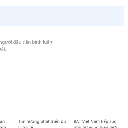
Lan
Tìm hướng phát triển du
BAT Việt Nam tiếp sức
Giám
lịch y tế
phụ nữ vùng biên giới