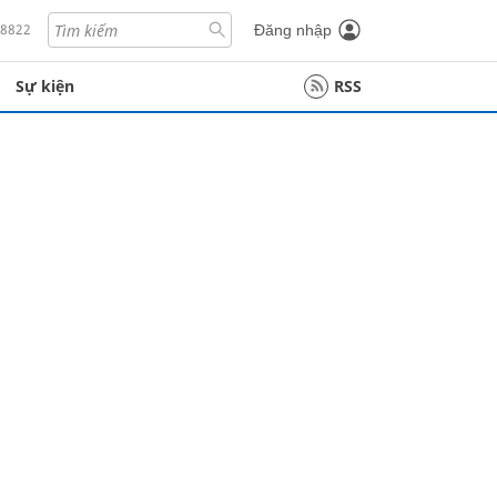
18822
Đăng nhập
Sự kiện
RSS