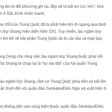
g âm bị đối phương ghi lại, đây sẽ là bất lợi cực lớn”, nhà
ân ở Bắc Kinh nhấn mạnh.
e 091của Trung Quốc đã bị phát hiện khi đi ngang qua lãnh
ầm lớp Shang hiện diện hôm 10/1. Tuy nhiên, tàu ngầm lớp
i khi trở về hải phận Trung Quốc dù bị các tàu và máy bay
Dong cho rằng việc tàu ngầm lớp Shang buộc phải nổi
ớp Shang bị chụp lại là “sự dại dột” của hải quân Trung
̀u ngầm lớp Shang cắm cờ Trung Quốc phía trên và nổi lên
Bắc Kinh đối với quần đảo Senkaku/Điếu Ngư và xuất hiện ở
 họ không tiến vào vùng biển thuộc quần đảo Senkaku/Điếu