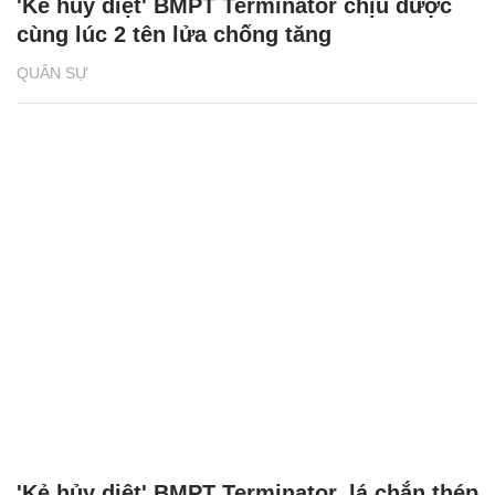
'Kẻ hủy diệt' BMPT Terminator chịu được
cùng lúc 2 tên lửa chống tăng
QUÂN SỰ
'Kẻ hủy diệt' BMPT Terminator, lá chắn thép