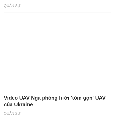
QUÂN SỰ
Video UAV Nga phóng lưới 'tóm gọn' UAV
của Ukraine
QUÂN SỰ