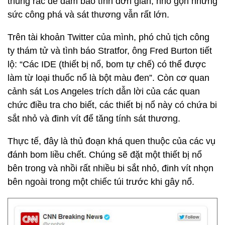
thùng rác để đảm bảo tính đơn giản, nhỏ gọn nhưng
sức công phá và sát thương vẫn rất lớn.
Trên tài khoản Twitter của mình, phó chủ tịch công
ty thám tử và tình báo Stratfor, ông Fred Burton tiết
lộ: “Các IDE (thiết bị nổ, bom tự chế) có thể được
làm từ loại thuốc nổ là bột màu đen”. Còn cơ quan
cảnh sát Los Angeles trích dẫn lời của các quan
chức điều tra cho biết, các thiết bị nổ này có chứa bi
sắt nhỏ và đinh vít để tăng tính sát thương.
Thực tế, đây là thủ đoạn khá quen thuộc của các vụ
đánh bom liều chết. Chúng sẽ đặt một thiết bị nổ
bên trong và nhồi rất nhiều bi sắt nhỏ, đinh vít nhọn
bên ngoài trong một chiếc túi trước khi gây nổ.