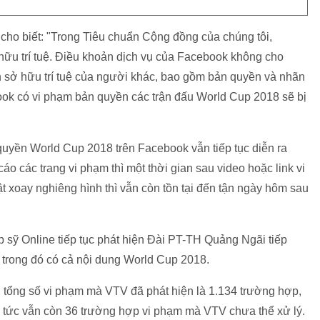
 cho biết: "Trong Tiêu chuẩn Cộng đồng của chúng tôi,
hữu trí tuệ. Điều khoản dịch vụ của Facebook không cho
 sở hữu trí tuệ của người khác, bao gồm bản quyền và nhãn
ok có vi phạm bản quyền các trận đấu World Cup 2018 sẽ bị
 quyền World Cup 2018 trên Facebook vẫn tiếp tục diễn ra
cáo các trang vi phạm thì một thời gian sau video hoặc link vi
t xoay nghiêng hình thì vẫn còn tồn tại đến tận ngày hôm sau
 sỹ Online tiếp tục phát hiện Đài PT-TH Quảng Ngãi tiếp
trong đó có cả nội dung World Cup 2018.
t, tổng số vi phạm mà VTV đã phát hiện là 1.134 trường hợp,
8, tức vẫn còn 36 trường hợp vi phạm mà VTV chưa thể xử lý.