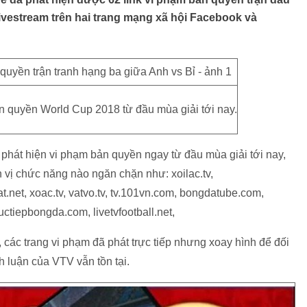
 livestream trên hai trang mạng xã hội Facebook và
n quyền World Cup 2018 từ đầu mùa giải tới nay.
 phát hiện vi phạm bản quyền ngay từ đầu mùa giải tới nay,
 vị chức năng nào ngăn chặn như: xoilac.tv,
.net, xoac.tv, vatvo.tv, tv.101vn.com, bongdatube.com,
ctiepbongda.com, livetvfootball.net,
 các trang vi phạm đã phát trực tiếp nhưng xoay hình để đối
nh luận của VTV vẫn tồn tại.