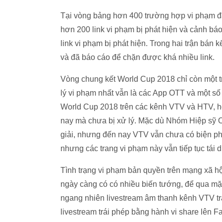
Tại vòng bảng hơn 400 trường hợp vi phạm đã
hơn 200 link vi phạm bị phát hiện và cảnh b
link vi phạm bị phát hiện. Trong hai trận bán
và đã báo cáo để chặn được khá nhiều link.
Vòng chung kết World Cup 2018 chỉ còn một tr
lý vi phạm nhất vẫn là các App OTT và một số 
World Cup 2018 trên các kênh VTV và HTV, ho
nay mà chưa bị xử lý. Mặc dù Nhóm Hiệp sỹ O
giải, nhưng đến nay VTV vẫn chưa có biện phá
nhưng các trang vi phạm này vẫn tiếp tục tái d
Tình trạng vi phạm bản quyền trên mạng xã hội
ngày càng có có nhiều biến tướng, để qua m
ngang nhiên livestream âm thanh kênh VTV trá
livestream trái phép bằng hành vi share lên 