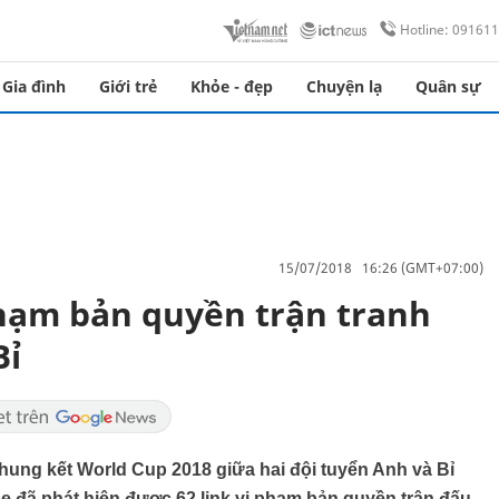
Hotline: 09161
Gia đình
Giới trẻ
Khỏe - đẹp
Chuyện lạ
Quân sự
15/07/2018 16:26 (GMT+07:00)
phạm bản quyền trận tranh
Bỉ
hung kết World Cup 2018 giữa hai đội tuyển Anh và Bỉ
ne đã phát hiện được 62 link vi phạm bản quyền trận đấu