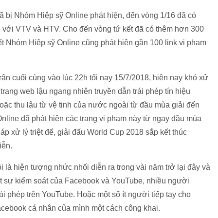
 bị Nhóm Hiệp sỹ Online phát hiện, đến vòng 1/16 đã có
áo với VTV và HTV. Cho đến vòng tứ kết đã có thêm hơn 300
 kết Nhóm Hiệp sỹ Online cũng phát hiện gần 100 link vi phạm
ận cuối cùng vào lúc 22h tối nay 15/7/2018, hiện nay khó xử
trang web lậu ngang nhiên truyền dẫn trái phép tín hiệu
ặc thu lậu từ vệ tinh của nước ngoài từ đầu mùa giải đến
nline đã phát hiện các trang vi phạm này từ ngay đầu mùa
p xử lý triệt để, giải đấu World Cup 2018 sắp kết thúc
iễn.
 là hiện tượng nhức nhối diễn ra trong vài năm trở lại đây và
ặt sự kiểm soát của Facebook và YouTube, nhiều người
i phép trên YouTube. Hoặc một số ít người tiếp tay cho
Facebook cá nhân của mình một cách công khai.