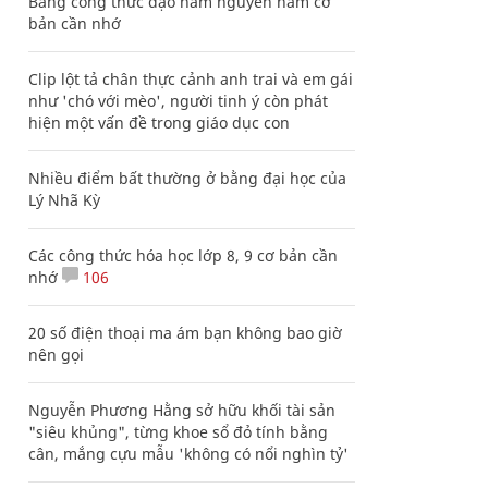
Bảng công thức đạo hàm nguyên hàm cơ
bản cần nhớ
Clip lột tả chân thực cảnh anh trai và em gái
như 'chó với mèo', người tinh ý còn phát
hiện một vấn đề trong giáo dục con
Nhiều điểm bất thường ở bằng đại học của
Lý Nhã Kỳ
Các công thức hóa học lớp 8, 9 cơ bản cần
nhớ
106
20 số điện thoại ma ám bạn không bao giờ
nên gọi
Nguyễn Phương Hằng sở hữu khối tài sản
"siêu khủng", từng khoe sổ đỏ tính bằng
cân, mắng cựu mẫu 'không có nổi nghìn tỷ'