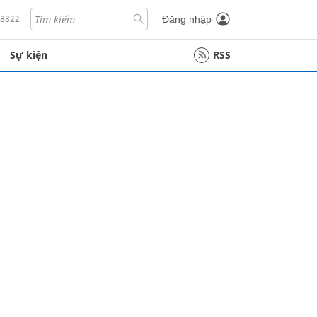
18822
Đăng nhập
Sự kiện
RSS