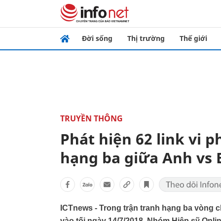
Đời sống
Thị trường
Thế giới
TRUYỀN THÔNG
Phát hiện 62 link vi 
hạng ba giữa Anh vs 
ICTnews - Trong trận tranh hạng ba vòng c
vào tối ngày 14/7/2018, Nhóm Hiệp sỹ Onli