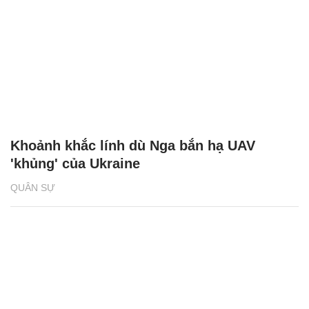
Khoảnh khắc lính dù Nga bắn hạ UAV
'khủng' của Ukraine
QUÂN SỰ