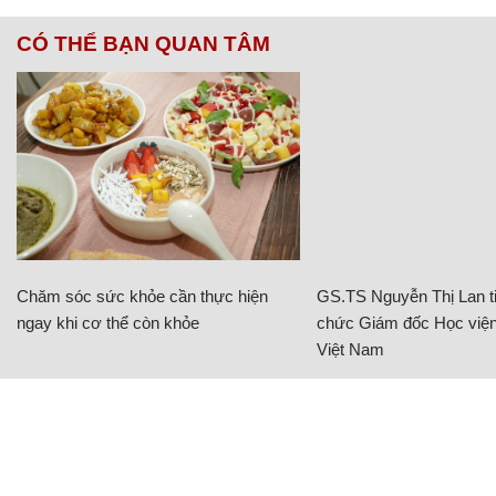
CÓ THỂ BẠN QUAN TÂM
Chăm sóc sức khỏe cần thực hiện
GS.TS Nguyễn Thị Lan ti
ngay khi cơ thể còn khỏe
chức Giám đốc Học viện
Việt Nam