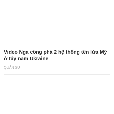
Video Nga công phá 2 hệ thống tên lửa Mỹ
ở tây nam Ukraine
QUÂN SỰ