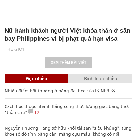
Nữ hành khách người Việt khỏa thân ở sân
bay Philippines vì bị phạt quá hạn visa
THẾ GIỚI
XEM THÊM BÀI VIẾT
Đọc nhiều
Bình luận nhiều
Nhiều điểm bất thường ở bằng đại học của Lý Nhã Kỳ
Cách học thuộc nhanh Bảng công thức lượng giác bằng thơ,
"thần chú"
17
Nguyễn Phương Hằng sở hữu khối tài sản "siêu khủng", từng
khoe sổ đỏ tính bằng cân, mắng cựu mẫu 'không có nổi