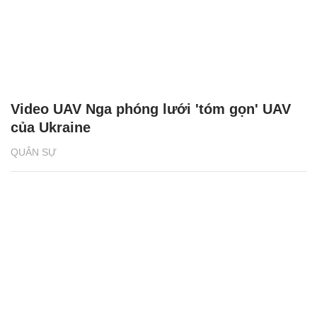
Video UAV Nga phóng lưới 'tóm gọn' UAV
của Ukraine
QUÂN SỰ