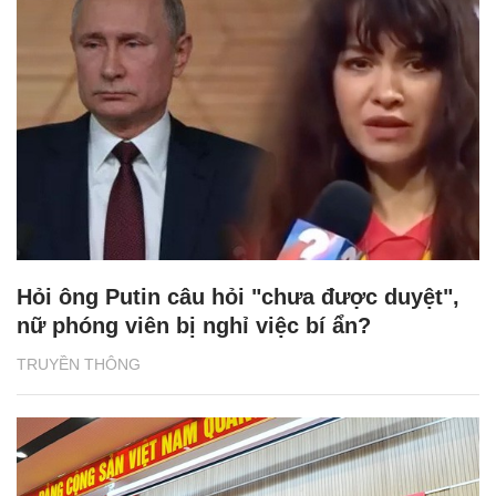
Hỏi ông Putin câu hỏi "chưa được duyệt",
nữ phóng viên bị nghỉ việc bí ẩn?
TRUYỀN THÔNG