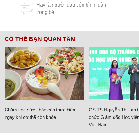
CÓ THỂ BẠN QUAN TÂM
Chăm sóc sức khỏe cần thực hiện
GS.TS Nguyễn Thị Lan ti
ngay khi cơ thể còn khỏe
chức Giám đốc Học viện
Việt Nam