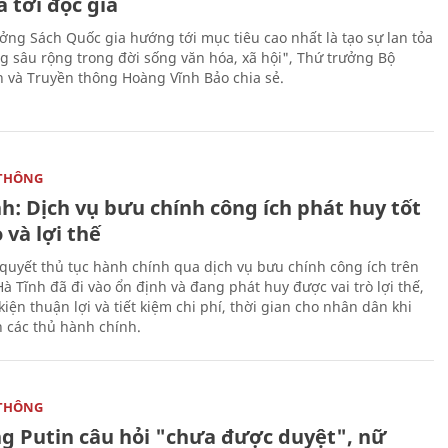
a tới độc giả
ưởng Sách Quốc gia hướng tới mục tiêu cao nhất là tạo sự lan tỏa
g sâu rộng trong đời sống văn hóa, xã hội", Thứ trưởng Bộ
n và Truyền thông Hoàng Vĩnh Bảo chia sẻ.
THÔNG
h: Dịch vụ bưu chính công ích phát huy tốt
ò và lợi thế
i quyết thủ tục hành chính qua dịch vụ bưu chính công ích trên
à Tĩnh đã đi vào ổn định và đang phát huy được vai trò lợi thế,
kiện thuận lợi và tiết kiệm chi phí, thời gian cho nhân dân khi
n các thủ hành chính.
THÔNG
ng Putin câu hỏi "chưa được duyệt", nữ