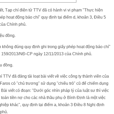
ết, Tạp chí điện tử TTV đã có hành vi vi phạm "Thực hiện
hép hoạt động báo chí" quy định tại điểm d, khoản 3, Điều 5
của Chính phủ.
iệu đồng.
 không đúng quy định ghi trong giấy phép hoạt động báo chí"
ịnh 159/2013/NĐ-CP ngày 12/11/2013 của Chính phủ.
ệu đồng.
 TTV đã đăng tải loạt bài viết về việc công ty thành viên của
 Faros có "chủ trương" sử dụng "chiêu trò" cũ để chiếm dụng
ài viết có đoạn: "Dưới góc nhìn pháp lý của luật sư thì việc
 toán tiền nợ cho các nhà thầu phụ ở Bình Định là một việc
iệp khác", quy định tại điểm a, khoản 3 Điều 8 Nghị định
 phủ.