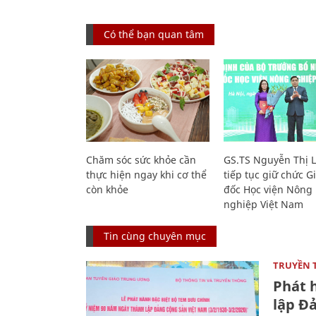
Có thể bạn quan tâm
Chăm sóc sức khỏe cần
GS.TS Nguyễn Thị 
thực hiện ngay khi cơ thể
tiếp tục giữ chức 
còn khỏe
đốc Học viện Nông
nghiệp Việt Nam
Tin cùng chuyên mục
TRUYỀN 
Phát 
lập Đ