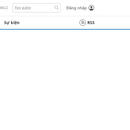
18822
Đăng nhập
Sự kiện
RSS