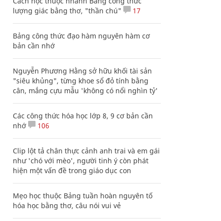
Cách học thuộc nhanh Bảng công thức
lượng giác bằng thơ, "thần chú"
17
Bảng công thức đạo hàm nguyên hàm cơ
bản cần nhớ
Nguyễn Phương Hằng sở hữu khối tài sản
"siêu khủng", từng khoe sổ đỏ tính bằng
cân, mắng cựu mẫu 'không có nổi nghìn tỷ'
Các công thức hóa học lớp 8, 9 cơ bản cần
nhớ
106
Clip lột tả chân thực cảnh anh trai và em gái
như 'chó với mèo', người tinh ý còn phát
hiện một vấn đề trong giáo dục con
Mẹo học thuộc Bảng tuần hoàn nguyên tố
hóa học bằng thơ, câu nói vui vẻ