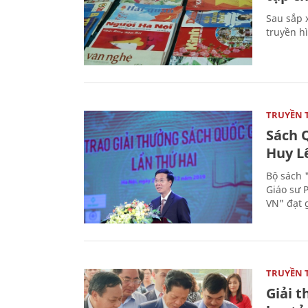
Sau sắp x
truyền hì
TRUYỀN 
Sách Q
Huy L
Bộ sách 
Giáo sư 
VN" đạt 
TRUYỀN 
Giải t