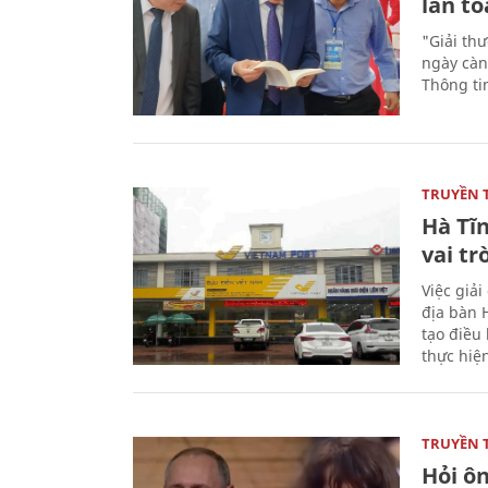
lan tỏ
"Giải th
ngày càn
Thông ti
TRUYỀN 
Hà Tĩn
vai tr
Việc giả
địa bàn H
tạo điều 
thực hiệ
TRUYỀN 
Hỏi ô