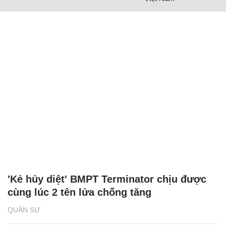
'Kẻ hủy diệt' BMPT Terminator chịu được
cùng lúc 2 tên lửa chống tăng
QUÂN SỰ