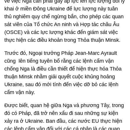
về việc Nga cần phải gây áp lực lên lực lượng đòi ly
khai ở miền Đông Ukraine để lực lượng này tuân
thủ nghiêm quy chế ngừng bắn, cho phép các quan
sát viên của Tổ chức An ninh và Hợp tác châu Âu
(OSCE) và các lực lượng khác đến giám sát việc
thực hiện các điều khoản trong Thỏa thuận Minsk.
Trước đó, Ngoại trưởng Pháp Jean-Marc Ayrault
cũng lên tiếng tuyên bố rằng các lệnh cấm vận
chống Nga là điều cần thiết để hiện thực hóa Thỏa
thuận Minsk nhằm giải quyết cuộc khủng hoảng
Ukraine, sau đó mới tính đến việc dỡ bỏ các lệnh
cấm vận này.
Được biết, quan hệ giữa Nga và phương Tây, trong
đó có Pháp, đã trở nên xấu đi sau những sự kiện
xảy ra ở Ukraine. Ban đầu, các nước EU thực hiện
các lệnh cấm vận đối với các cá nhân là các quan