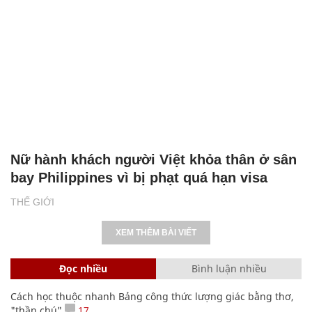
Nữ hành khách người Việt khỏa thân ở sân
bay Philippines vì bị phạt quá hạn visa
THẾ GIỚI
XEM THÊM BÀI VIẾT
Đọc nhiều
Bình luận nhiều
Cách học thuộc nhanh Bảng công thức lượng giác bằng thơ,
"thần chú"
17