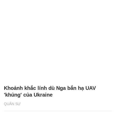
Khoảnh khắc lính dù Nga bắn hạ UAV
'khủng' của Ukraine
QUÂN SỰ