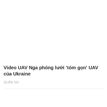
Video UAV Nga phóng lưới 'tóm gọn' UAV
của Ukraine
QUÂN SỰ