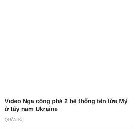
Video Nga công phá 2 hệ thống tên lửa Mỹ
ở tây nam Ukraine
QUÂN SỰ