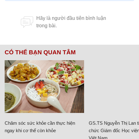
CÓ THỂ BẠN QUAN TÂM
Chăm sóc sức khỏe cần thực hiện
GS.TS Nguyễn Thị Lan ti
ngay khi cơ thể còn khỏe
chức Giám đốc Học viện
Việt Nam