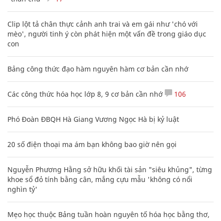
Clip lột tả chân thực cảnh anh trai và em gái như 'chó với
mèo', người tinh ý còn phát hiện một vấn đề trong giáo dục
con
Bảng công thức đạo hàm nguyên hàm cơ bản cần nhớ
Các công thức hóa học lớp 8, 9 cơ bản cần nhớ
106
Phó Đoàn ĐBQH Hà Giang Vương Ngọc Hà bị kỷ luật
20 số điện thoại ma ám bạn không bao giờ nên gọi
Nguyễn Phương Hằng sở hữu khối tài sản "siêu khủng", từng
khoe sổ đỏ tính bằng cân, mắng cựu mẫu 'không có nổi
nghìn tỷ'
Mẹo học thuộc Bảng tuần hoàn nguyên tố hóa học bằng thơ,