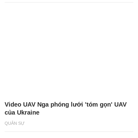
Video UAV Nga phóng lưới 'tóm gọn' UAV
của Ukraine
QUÂN SỰ