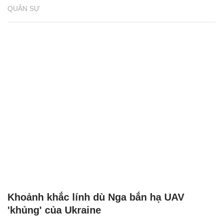
QUÂN SỰ
Khoảnh khắc lính dù Nga bắn hạ UAV
'khủng' của Ukraine