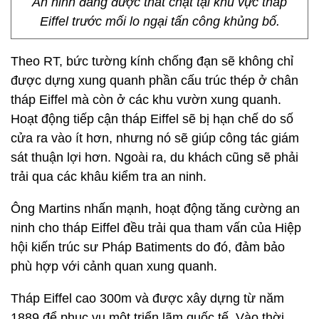
An ninh đang được thắt chặt tại khu vực tháp
Eiffel trước mối lo ngại tấn công khủng bố.
Theo RT, bức tường kính chống đạn sẽ không chỉ
được dựng xung quanh phần cấu trúc thép ở chân
tháp Eiffel mà còn ở các khu vườn xung quanh.
Hoạt động tiếp cận tháp Eiffel sẽ bị hạn chế do số
cửa ra vào ít hơn, nhưng nó sẽ giúp công tác giám
sát thuận lợi hơn. Ngoài ra, du khách cũng sẽ phải
trải qua các khâu kiểm tra an ninh.
Ông Martins nhấn mạnh, hoạt động tăng cường an
ninh cho tháp Eiffel đều trải qua tham vấn của Hiệp
hội kiến trúc sư Pháp Batiments do đó, đảm bảo
phù hợp với cảnh quan xung quanh.
Tháp Eiffel cao 300m và được xây dựng từ năm
1889 để phục vụ một triển lãm quốc tế. Vào thời