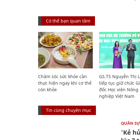
Có thể bạn quan tâm
Chăm sóc sức khỏe cần
GS.TS Nguyễn Thị 
thực hiện ngay khi cơ thể
tiếp tục giữ chức 
còn khỏe
đốc Học viện Nông
nghiệp Việt Nam
Tin cùng chuyên mục
QUÂN S
'Kẻ h