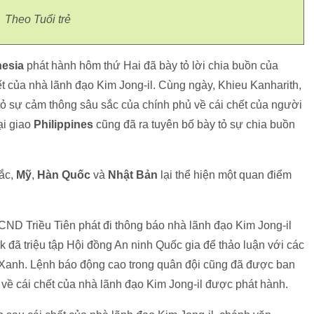
Theo Tuổi trẻ
nesia
phát hành hôm thứ Hai đã bày tỏ lời chia buồn của
t của nhà lãnh đạo Kim Jong-il. Cùng ngày, Khieu Kanharith,
ỏ sự cảm thông sâu sắc của chính phủ về cái chết của người
i giao
Philippines
cũng đã ra tuyên bố bày tỏ sự chia buồn
sắc,
Mỹ
,
Hàn Quốc
và
Nhật Bản
lại thể hiện một quan điểm
D Triều Tiên phát đi thông báo nhà lãnh đạo Kim Jong-il
đã triệu tập Hội đồng An ninh Quốc gia để thảo luận với các
 Xanh. Lệnh báo động cao trong quân đội cũng đã được ban
n về cái chết của nhà lãnh đạo Kim Jong-il được phát hành.