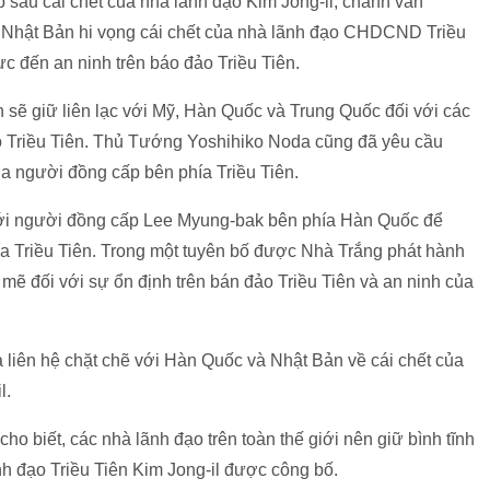
p sau cái chết của nhà lãnh đạo Kim Jong-il, chánh văn
 Nhật Bản hi vọng cái chết của nhà lãnh đạo CHDCND Triều
ực đến an ninh trên báo đảo Triều Tiên.
 sẽ giữ liên lạc với Mỹ, Hàn Quốc và Trung Quốc đối với các
ảo Triều Tiên. Thủ Tướng Yoshihiko Noda cũng đã yêu cầu
ủa người đồng cấp bên phía Triều Tiên.
i người đồng cấp Lee Myung-bak bên phía Hàn Quốc để
ía Triều Tiên. Trong một tuyên bố được Nhà Trắng phát hành
mẽ đối với sự ổn định trên bán đảo Triều Tiên và an ninh của
à liên hệ chặt chẽ với Hàn Quốc và Nhật Bản về cái chết của
l.
o biết, các nhà lãnh đạo trên toàn thế giới nên giữ bình tĩnh
ãnh đạo Triều Tiên Kim Jong-il được công bố.