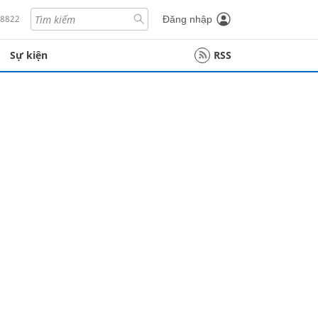
18822
Đăng nhập
Sự kiện
RSS