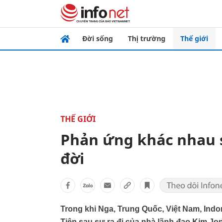
Đời sống
Thị trường
Thế giới
THẾ GIỚI
Phản ứng khác nhau s
đời
Trong khi Nga, Trung Quốc, Việt Nam, Ind
Tiên sau sự ra đi của nhà lãnh đạo Kim Jong