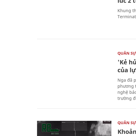
lúc 2 
Khung th
Terminato
QUÂN S
'Kẻ h
của l
Nga đã p
phương t
nghệ bảo
trường đô
QUÂN S
Khoản