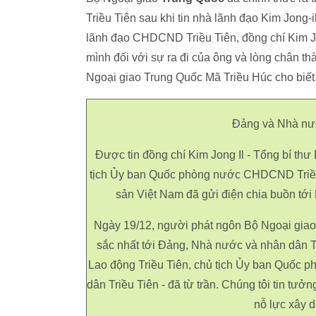
Triều Tiên sau khi tin nhà lãnh đạo Kim Jong-i
lãnh đạo CHDCND Triều Tiên, đồng chí Kim Jon
mình đối với sự ra đi của ông và lòng chân thà
Ngoại giao Trung Quốc Mã Triều Húc cho biết
Đảng và Nhà n
Được tin đồng chí Kim Jong Il - Tổng bí t
tịch Ủy ban Quốc phòng nước CHDCND Triều
sản Việt Nam đã gửi điện chia buồn tớ
Ngày 19/12, người phát ngôn Bộ Ngoại giao 
sắc nhất tới Đảng, Nhà nước và nhân dân Tri
Lao động Triều Tiên, chủ tịch Ủy ban Quốc p
dân Triều Tiên - đã từ trần. Chúng tôi tin tưở
nỗ lực xây d