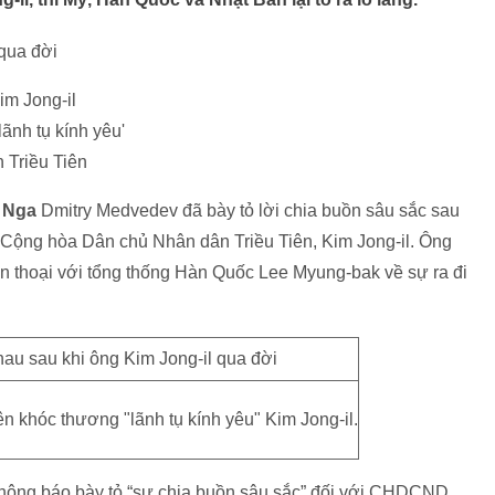
qua đời
im Jong-il
ãnh tụ kính yêu'
n Triều Tiên
g
Nga
Dmitry Medvedev đã bày tỏ lời chia buồn sâu sắc sau
 Cộng hòa Dân chủ Nhân dân Triều Tiên, Kim Jong-il. Ông
n thoại với tổng thống Hàn Quốc Lee Myung-bak về sự ra đi
khóc thương "lãnh tụ kính yêu" Kim Jong-il.
thông báo bày tỏ “sự chia buồn sâu sắc” đối với CHDCND