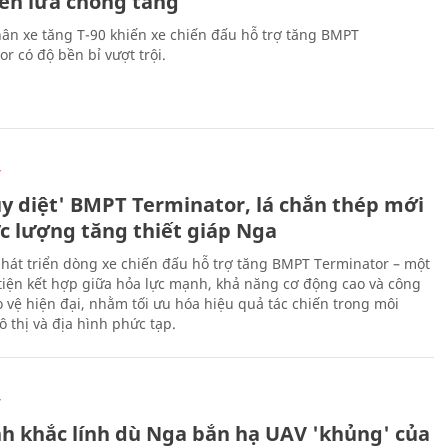
tên lửa chống tăng
ân xe tăng T-90 khiến xe chiến đấu hỗ trợ tăng BMPT
r có độ bền bỉ vượt trội.
Ự
ủy diệt' BMPT Terminator, lá chắn thép mới
ực lượng tăng thiết giáp Nga
hát triển dòng xe chiến đấu hỗ trợ tăng BMPT Terminator – một
iện kết hợp giữa hỏa lực mạnh, khả năng cơ động cao và công
 vệ hiện đại, nhằm tối ưu hóa hiệu quả tác chiến trong môi
 thị và địa hình phức tạp.
Ự
h khắc lính dù Nga bắn hạ UAV 'khủng' của