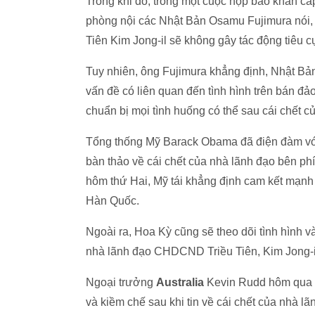
Trong khi đó, trong một cuộc họp báo khẩn cấ
phòng nội các Nhật Bản Osamu Fujimura nói,
Tiên Kim Jong-il sẽ không gây tác động tiêu c
Tuy nhiên, ông Fujimura khẳng định, Nhật Bản
vấn đề có liên quan đến tình hình trên bán đ
chuẩn bị mọi tình huống có thể sau cái chết c
Tổng thống Mỹ Barack Obama đã điện đàm vớ
bàn thảo về cái chết của nhà lãnh đạo bên ph
hôm thứ Hai, Mỹ tái khẳng định cam kết mạnh 
Hàn Quốc.
Ngoài ra, Hoa Kỳ cũng sẽ theo dõi tình hình v
nhà lãnh đạo CHDCND Triều Tiên, Kim Jong-i
Ngoại trưởng
Australia
Kevin Rudd hôm qua ch
và kiềm chế sau khi tin về cái chết của nhà l