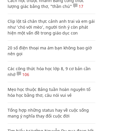
Cách học thuộc nhanh Bảng công thức
lượng giác bằng thơ, "thần chú"
17
Clip lột tả chân thực cảnh anh trai và em gái
như 'chó với mèo', người tinh ý còn phát
hiện một vấn đề trong giáo dục con
20 số điện thoại ma ám bạn không bao giờ
nên gọi
Các công thức hóa học lớp 8, 9 cơ bản cần
nhớ
106
Mẹo học thuộc Bảng tuần hoàn nguyên tố
hóa học bằng thơ, câu nói vui vẻ
Tổng hợp những status hay về cuộc sống
mang ý nghĩa thay đổi cuộc đời
Tìm hiểu tư tưởng Nguyễn Du qua đoạn kết