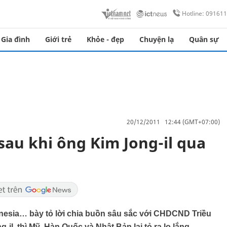
Hotline: 09161
Gia đình
Giới trẻ
Khỏe - đẹp
Chuyện lạ
Quân sự
20/12/2011 12:44 (GMT+07:00)
au khi ông Kim Jong-il qua
onesia… bày tỏ lời chia buồn sâu sắc với CHDCND Triều
-il, thì Mỹ, Hàn Quốc và Nhật Bản lại tỏ ra lo lắng.