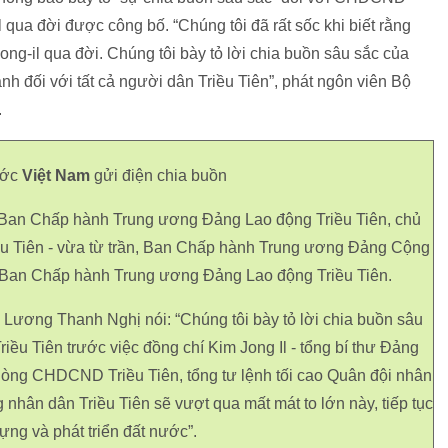
l qua đời được công bố. “Chúng tôi đã rất sốc khi biết rằng
g-il qua đời. Chúng tôi bày tỏ lời chia buồn sâu sắc của
nh đối với tất cả người dân Triều Tiên”, phát ngôn viên Bộ
.
ước
Việt Nam
gửi điện chia buồn
hư Ban Chấp hành Trung ương Đảng Lao động Triều Tiên, chủ
 Tiên - vừa từ trần, Ban Chấp hành Trung ương Đảng Cộng
i Ban Chấp hành Trung ương Đảng Lao động Triều Tiên.
Lương Thanh Nghị nói: “Chúng tôi bày tỏ lời chia buồn sâu
ều Tiên trước việc đồng chí Kim Jong Il - tổng bí thư Đảng
hòng CHDCND Triều Tiên, tổng tư lệnh tối cao Quân đội nhân
ng nhân dân Triều Tiên sẽ vượt qua mất mát to lớn này, tiếp tục
ựng và phát triển đất nước”.