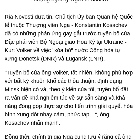
Ria Novosti đưa tin, Chủ tịch Ủy ban Quan hệ Quốc
tế thuộc Thượng viên Nga - Konstantin Kosachev
đã có những phản ứng gay gắt trước tuyên bố của
Đặc phái viên Bộ Ngoại giao Hoa Kỳ tại Ukraine -
Kurt Volker về việc "xóa bỏ" nước Cộng hòa tự
xưng Donetsk (DNR) và Lugansk (LNR).
"Tuyên bố của ông Volker, tất nhiên, không phù hợp
với bất kỳ khuôn khổ các thỏa thuận, định dạng
Minsk hiện có và, theo ý kiến của tôi, tuyên bố đặt
ra vấn đề khá nghiêm túc về sự sẵn sàng và khả
năng đóng góp thực sự cho tiến trình giải quyết hòa
bình xung đột nhạy cảm, phức tạp…", ông
Kosachev nhấn mạnh.
Đồng thời, chính trị gia Nga cũng lưu ý rằng cả ông