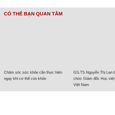
CÓ THỂ BẠN QUAN TÂM
Chăm sóc sức khỏe cần thực hiện
GS.TS Nguyễn Thị Lan ti
ngay khi cơ thể còn khỏe
chức Giám đốc Học viện
Việt Nam