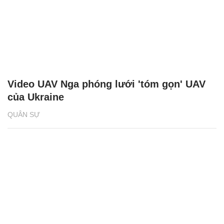
Video UAV Nga phóng lưới 'tóm gọn' UAV
của Ukraine
QUÂN SỰ