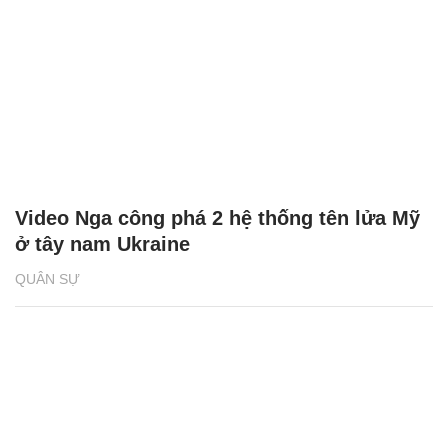
Video Nga công phá 2 hệ thống tên lửa Mỹ
ở tây nam Ukraine
QUÂN SỰ