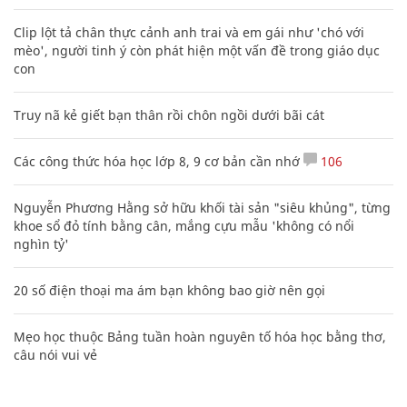
Clip lột tả chân thực cảnh anh trai và em gái như 'chó với
mèo', người tinh ý còn phát hiện một vấn đề trong giáo dục
con
Truy nã kẻ giết bạn thân rồi chôn ngồi dưới bãi cát
Các công thức hóa học lớp 8, 9 cơ bản cần nhớ
106
Nguyễn Phương Hằng sở hữu khối tài sản "siêu khủng", từng
khoe sổ đỏ tính bằng cân, mắng cựu mẫu 'không có nổi
nghìn tỷ'
20 số điện thoại ma ám bạn không bao giờ nên gọi
Mẹo học thuộc Bảng tuần hoàn nguyên tố hóa học bằng thơ,
câu nói vui vẻ