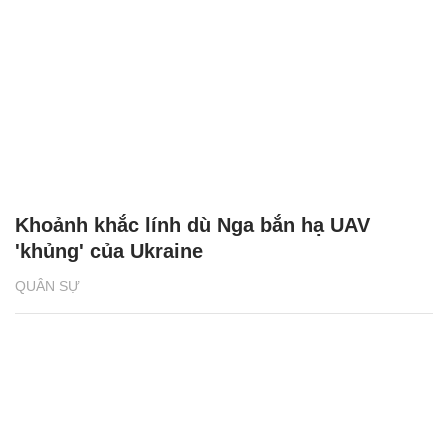
Khoảnh khắc lính dù Nga bắn hạ UAV
'khủng' của Ukraine
QUÂN SỰ