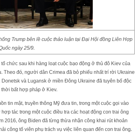
hống Trump bên lề cuộc thảo luận tại Đại Hội đồng Liên Hợp
Quốc ngày 25/9.
tổ chức sau khi hàng loạt cuộc bạo động ở thủ đô Kiev của
 Theo đó, người dân Crimea đã bỏ phiếu nhất trí rời Ukraine
c Donetsk và Lugansk ở miền Đông Ukraine đã tuyên bố độc
 thời bất hợp pháp ở Kiev.
n tin mật, truyền thông Mỹ đưa tin, trong một cuộc gọi vào
hợp tác trong một cuộc điều tra các hoạt động con trai ông
ăm 2016, ông Biden đã từng thừa nhận công khai rút khoản
i công tố viên phụ trách vụ việc liên quan đến con trai ông.