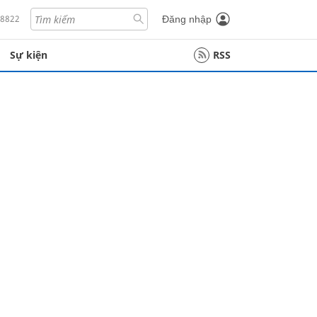
18822
Đăng nhập
Sự kiện
RSS