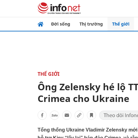
Đời sống
Thị trường
Thế giới
THẾ GIỚI
Ông Zelensky hé lộ TT
Crimea cho Ukraine
Tổng thống Ukraine Vladimir Zelensky mới
hỗ trợ Kiev “lấy lại” bán đảo Crimea, và 