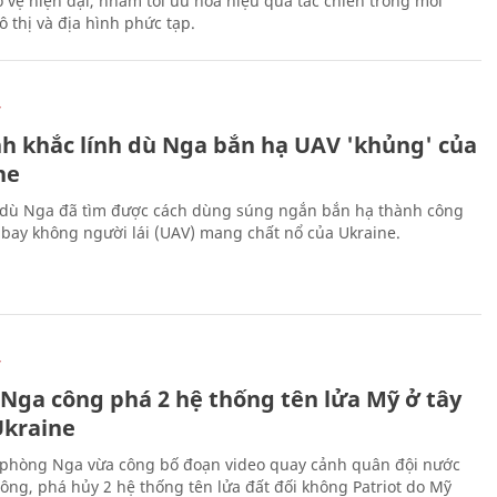
 vệ hiện đại, nhằm tối ưu hóa hiệu quả tác chiến trong môi
 thị và địa hình phức tạp.
Ự
h khắc lính dù Nga bắn hạ UAV 'khủng' của
ne
 dù Nga đã tìm được cách dùng súng ngắn bắn hạ thành công
bay không người lái (UAV) mang chất nổ của Ukraine.
Ự
 Nga công phá 2 hệ thống tên lửa Mỹ ở tây
kraine
phòng Nga vừa công bố đoạn video quay cảnh quân đội nước
công, phá hủy 2 hệ thống tên lửa đất đối không Patriot do Mỹ