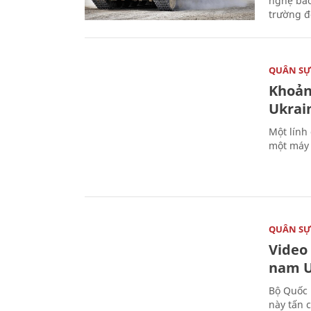
nghệ bảo
trường đô
QUÂN S
Khoản
Ukrai
Một lính
một máy 
QUÂN S
Video
nam U
Bộ Quốc 
này tấn 