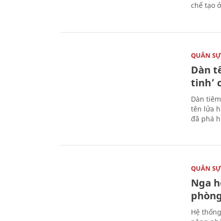
chế tạo 
QUÂN S
Dàn t
tinh’ 
Dàn tiêm
tên lửa 
đã phá h
QUÂN S
Nga h
phòng
Hệ thống