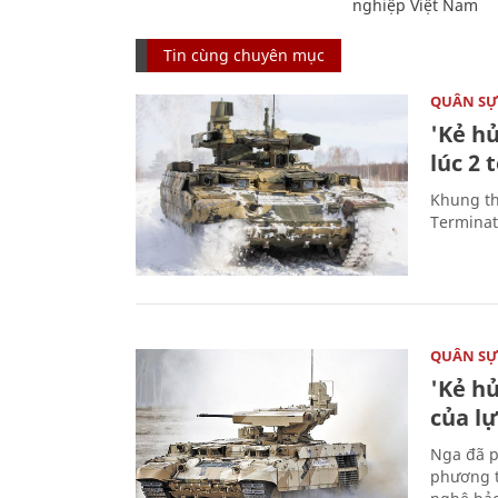
nghiệp Việt Nam
Tin cùng chuyên mục
QUÂN S
'Kẻ h
lúc 2 
Khung th
Terminato
QUÂN S
'Kẻ h
của l
Nga đã p
phương t