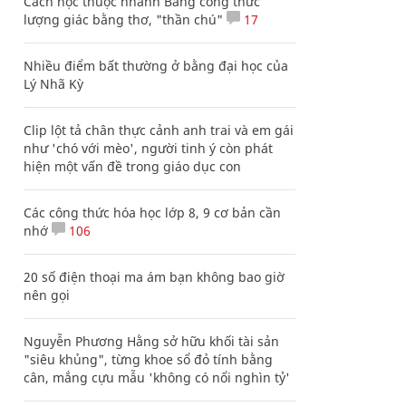
Cách học thuộc nhanh Bảng công thức
lượng giác bằng thơ, "thần chú"
17
Nhiều điểm bất thường ở bằng đại học của
Lý Nhã Kỳ
Clip lột tả chân thực cảnh anh trai và em gái
như 'chó với mèo', người tinh ý còn phát
hiện một vấn đề trong giáo dục con
Các công thức hóa học lớp 8, 9 cơ bản cần
nhớ
106
20 số điện thoại ma ám bạn không bao giờ
nên gọi
Nguyễn Phương Hằng sở hữu khối tài sản
"siêu khủng", từng khoe sổ đỏ tính bằng
cân, mắng cựu mẫu 'không có nổi nghìn tỷ'