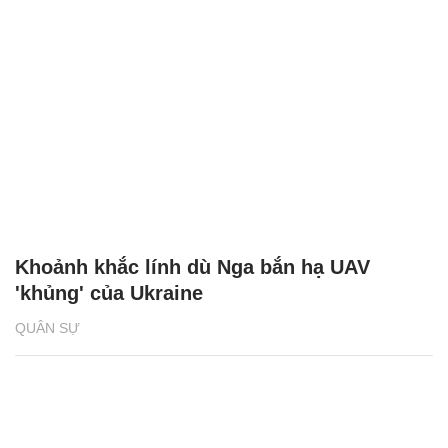
Khoảnh khắc lính dù Nga bắn hạ UAV
'khủng' của Ukraine
QUÂN SỰ