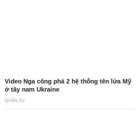
Video Nga công phá 2 hệ thống tên lửa Mỹ
ở tây nam Ukraine
QUÂN SỰ