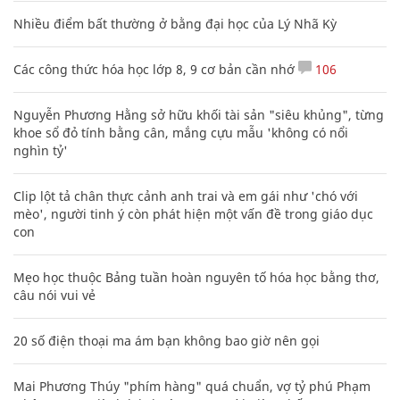
Nhiều điểm bất thường ở bằng đại học của Lý Nhã Kỳ
Các công thức hóa học lớp 8, 9 cơ bản cần nhớ
106
Nguyễn Phương Hằng sở hữu khối tài sản "siêu khủng", từng
khoe sổ đỏ tính bằng cân, mắng cựu mẫu 'không có nổi
nghìn tỷ'
Clip lột tả chân thực cảnh anh trai và em gái như 'chó với
mèo', người tinh ý còn phát hiện một vấn đề trong giáo dục
con
Mẹo học thuộc Bảng tuần hoàn nguyên tố hóa học bằng thơ,
câu nói vui vẻ
20 số điện thoại ma ám bạn không bao giờ nên gọi
Mai Phương Thúy "phím hàng" quá chuẩn, vợ tỷ phú Phạm