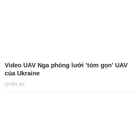
Video UAV Nga phóng lưới 'tóm gọn' UAV
của Ukraine
QUÂN SỰ