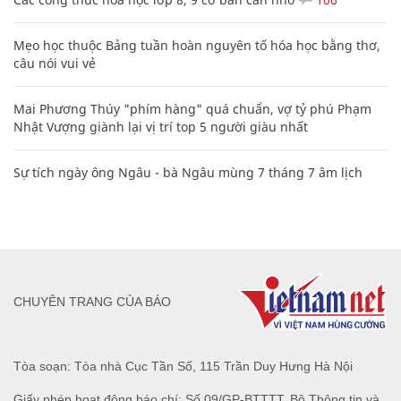
Mẹo học thuộc Bảng tuần hoàn nguyên tố hóa học bằng thơ,
câu nói vui vẻ
Mai Phương Thúy "phím hàng" quá chuẩn, vợ tỷ phú Phạm
Nhật Vượng giành lại vị trí top 5 người giàu nhất
Sự tích ngày ông Ngâu - bà Ngâu mùng 7 tháng 7 âm lịch
CHUYÊN TRANG CỦA BÁO
Tòa soạn: Tòa nhà Cục Tần Số, 115 Trần Duy Hưng Hà Nội
Giấy phép hoạt động báo chí: Số 09/GP-BTTTT, Bộ Thông tin và