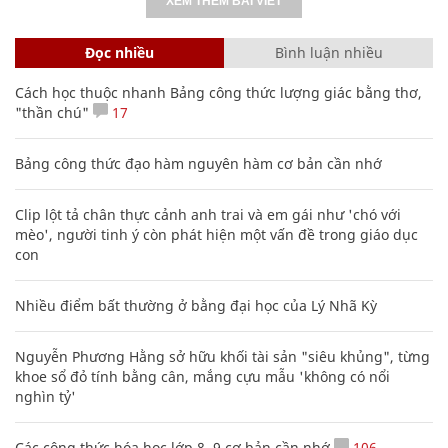
XEM THÊM BÀI VIẾT
Đọc nhiều
Bình luận nhiều
Cách học thuộc nhanh Bảng công thức lượng giác bằng thơ,
"thần chú"
17
Bảng công thức đạo hàm nguyên hàm cơ bản cần nhớ
Clip lột tả chân thực cảnh anh trai và em gái như 'chó với
mèo', người tinh ý còn phát hiện một vấn đề trong giáo dục
con
Nhiều điểm bất thường ở bằng đại học của Lý Nhã Kỳ
Nguyễn Phương Hằng sở hữu khối tài sản "siêu khủng", từng
khoe sổ đỏ tính bằng cân, mắng cựu mẫu 'không có nổi
nghìn tỷ'
Các công thức hóa học lớp 8, 9 cơ bản cần nhớ
106