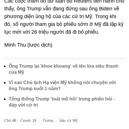
Các cuộc thăm dò dư luận do Reuters tiến hành cho
thấy, ông Trump vẫn đang đứng sau ông Biden về
phương diện ủng hộ của các cử tri Mỹ. Trong khi
đó, số người tham gia bỏ phiếu sớm ở Mỹ đã lập kỷ
lục mới với 26 triệu người đã đi bỏ phiếu.
Minh Thu (lược dịch)
Ông Trump lại 'khoe khoang' về tên lửa siêu thanh
của Mỹ
Vì sao Chủ tịch Hạ viện Mỹ không nói chuyện với
ông Trump suốt 1 năm?
Tổng thống Trump 'toát mồ hôi' trong phiên hỏi -
đáp với cử tri
Chủ đề:
Covid- 19
Trump
bầu cử Mỹ