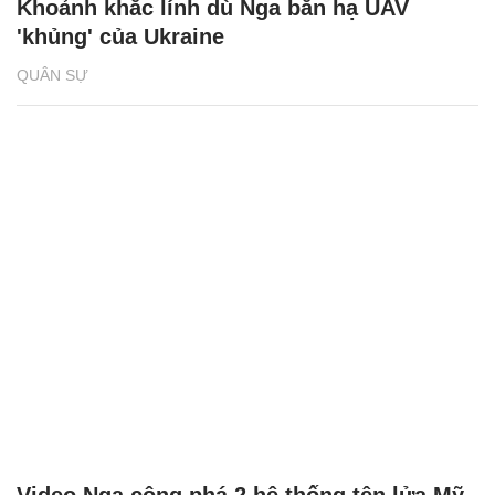
Khoảnh khắc lính dù Nga bắn hạ UAV
'khủng' của Ukraine
QUÂN SỰ
Video Nga công phá 2 hệ thống tên lửa Mỹ