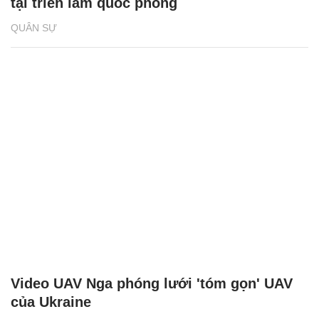
tại triển lãm quốc phòng
QUÂN SỰ
Video UAV Nga phóng lưới 'tóm gọn' UAV
của Ukraine