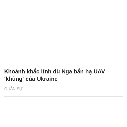
Khoảnh khắc lính dù Nga bắn hạ UAV
'khủng' của Ukraine
QUÂN SỰ