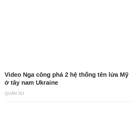
Video Nga công phá 2 hệ thống tên lửa Mỹ
ở tây nam Ukraine
QUÂN SỰ