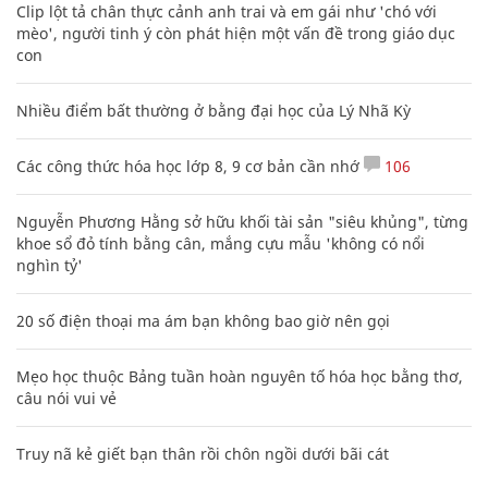
Clip lột tả chân thực cảnh anh trai và em gái như 'chó với
mèo', người tinh ý còn phát hiện một vấn đề trong giáo dục
con
Nhiều điểm bất thường ở bằng đại học của Lý Nhã Kỳ
Các công thức hóa học lớp 8, 9 cơ bản cần nhớ
106
Nguyễn Phương Hằng sở hữu khối tài sản "siêu khủng", từng
khoe sổ đỏ tính bằng cân, mắng cựu mẫu 'không có nổi
nghìn tỷ'
20 số điện thoại ma ám bạn không bao giờ nên gọi
Mẹo học thuộc Bảng tuần hoàn nguyên tố hóa học bằng thơ,
câu nói vui vẻ
Truy nã kẻ giết bạn thân rồi chôn ngồi dưới bãi cát