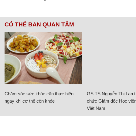
CÓ THỂ BẠN QUAN TÂM
Chăm sóc sức khỏe cần thực hiện
GS.TS Nguyễn Thị Lan ti
ngay khi cơ thể còn khỏe
chức Giám đốc Học viện
Việt Nam