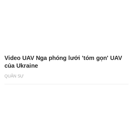
Video UAV Nga phóng lưới 'tóm gọn' UAV
của Ukraine
QUÂN SỰ