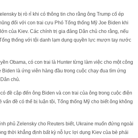
ensky bị rò rỉ khi có thông tin cho rằng ông Trump cố ép
hũng đối với con trai cựu Phó Tổng thống Mỹ Joe Biden khi
lớn của Kiev. Các chính trị gia đảng Dân chủ cho rằng, nếu
i Tổng thống với tội danh lạm dụng quyền lực mượn tay nước
yền Obama, có con trai là Hunter từng làm việc cho một công
oe Biden là ứng viên hàng đầu trong cuộc chạy đua tìm ứng
 Dân chủ.
ó đề cập đến ông Biden và con trai của ông trong cuộc điện
 vấn đề có thể bị luận tội, Tổng thống Mỹ cho biết ông không
hính phủ Zelensky cho Reuters biết, Ukraine muốn đứng ngoài
ồng thời khẳng định bất kỳ nỗ lực lợi dụng Kiev của bè phái