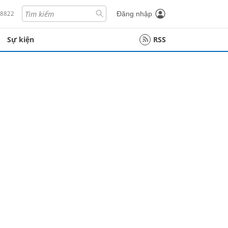
18822
Đăng nhập
Sự kiện
RSS