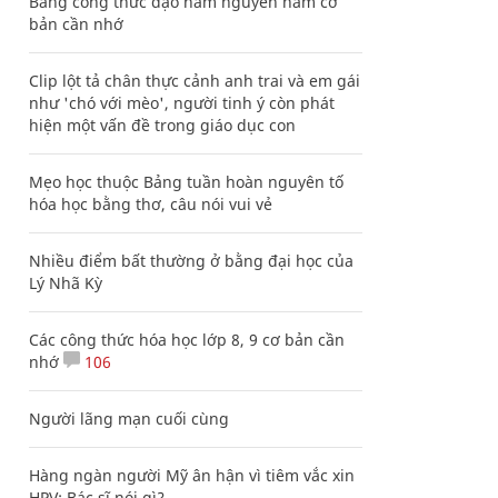
Bảng công thức đạo hàm nguyên hàm cơ
bản cần nhớ
Clip lột tả chân thực cảnh anh trai và em gái
như 'chó với mèo', người tinh ý còn phát
hiện một vấn đề trong giáo dục con
Mẹo học thuộc Bảng tuần hoàn nguyên tố
hóa học bằng thơ, câu nói vui vẻ
Nhiều điểm bất thường ở bằng đại học của
Lý Nhã Kỳ
Các công thức hóa học lớp 8, 9 cơ bản cần
nhớ
106
Người lãng mạn cuối cùng
Hàng ngàn người Mỹ ân hận vì tiêm vắc xin
HPV: Bác sĩ nói gì?