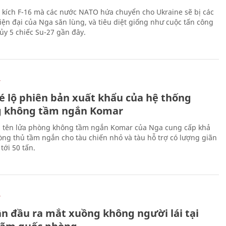
 kích F-16 mà các nước NATO hứa chuyển cho Ukraine sẽ bị các
hiện đại của Nga săn lùng, và tiêu diệt giống như cuộc tấn công
ủy 5 chiếc Su-27 gần đây.
Ự
é lộ phiên bản xuất khẩu của hệ thống
 không tầm ngắn Komar
 tên lửa phòng không tầm ngắn Komar của Nga cung cấp khả
ng thủ tầm ngắn cho tàu chiến nhỏ và tàu hỗ trợ có lượng giãn
tới 50 tấn.
Ự
ần đầu ra mắt xuồng không người lái tại