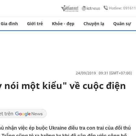
Hotline: 09161
Gia đình
Giới trẻ
Khỏe - đẹp
Chuyện lạ
Quân sự
24/09/2019 09:31 (GMT+07:00)
nói một kiểu" về cuộc điện
 nhận việc ép buộc Ukraine điều tra con trai của đối thủ
 Trắng cũng tỏ ra lưỡng lự khi đề cập đến việc công bố