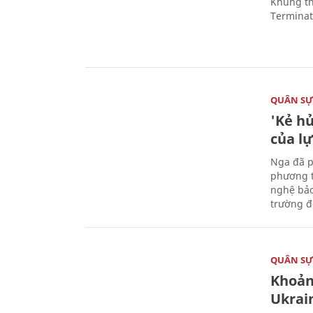
Khung th
Terminato
QUÂN S
'Kẻ h
của l
Nga đã p
phương t
nghệ bảo
trường đô
QUÂN S
Khoản
Ukrai