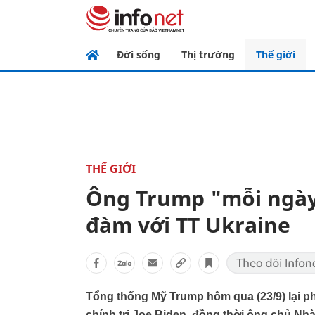
Đời sống
Thị trường
Thế giới
THẾ GIỚI
Ông Trump "mỗi ngày 
đàm với TT Ukraine
Tổng thống Mỹ Trump hôm qua (23/9) lại phủ
chính trị Joe Biden, đồng thời ông chủ Nhà