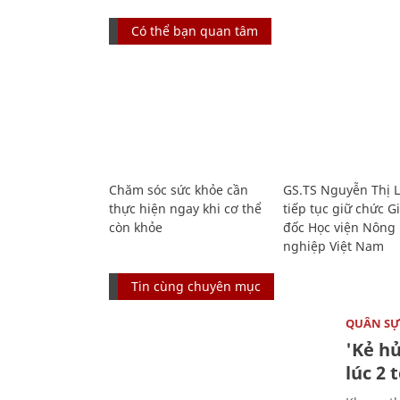
Có thể bạn quan tâm
Chăm sóc sức khỏe cần
GS.TS Nguyễn Thị 
thực hiện ngay khi cơ thể
tiếp tục giữ chức 
còn khỏe
đốc Học viện Nông
nghiệp Việt Nam
Tin cùng chuyên mục
QUÂN S
'Kẻ h
lúc 2 