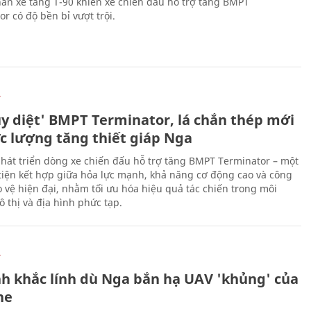
ân xe tăng T-90 khiến xe chiến đấu hỗ trợ tăng BMPT
r có độ bền bỉ vượt trội.
Ự
ủy diệt' BMPT Terminator, lá chắn thép mới
ực lượng tăng thiết giáp Nga
hát triển dòng xe chiến đấu hỗ trợ tăng BMPT Terminator – một
iện kết hợp giữa hỏa lực mạnh, khả năng cơ động cao và công
 vệ hiện đại, nhằm tối ưu hóa hiệu quả tác chiến trong môi
 thị và địa hình phức tạp.
Ự
h khắc lính dù Nga bắn hạ UAV 'khủng' của
ne