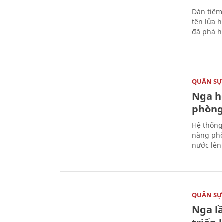
Dàn tiêm
tên lửa 
đã phá h
QUÂN S
Nga h
phòng
Hệ thống
năng phò
nước lên 
QUÂN S
Nga l