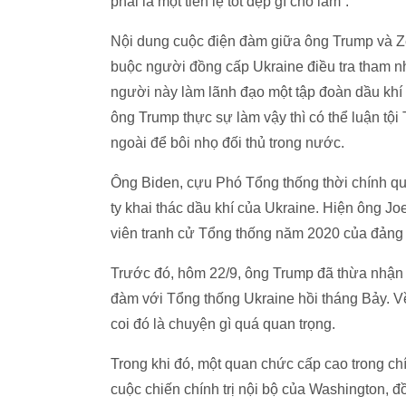
phải là một tiền lệ tốt đẹp gì cho lắm”.
Nội dung cuộc điện đàm giữa ông Trump và Zel
buộc người đồng cấp Ukraine điều tra tham n
người này làm lãnh đạo một tập đoàn dầu khí 
ông Trump thực sự làm vậy thì có thể luận tộ
ngoài để bôi nhọ đối thủ trong nước.
Ông Biden, cựu Phó Tổng thống thời chính qu
ty khai thác dầu khí của Ukraine. Hiện ông J
viên tranh cử Tổng thống năm 2020 của đảng
Trước đó, hôm 22/9, ông Trump đã thừa nhận c
đàm với Tổng thống Ukraine hồi tháng Bảy. Về
coi đó là chuyện gì quá quan trọng.
Trong khi đó, một quan chức cấp cao trong c
cuộc chiến chính trị nội bộ của Washington, đ