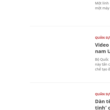
Một lính
một máy 
QUÂN S
Video
nam U
Bộ Quốc 
này tấn 
chế tạo 
QUÂN S
Dàn t
tinh’ 